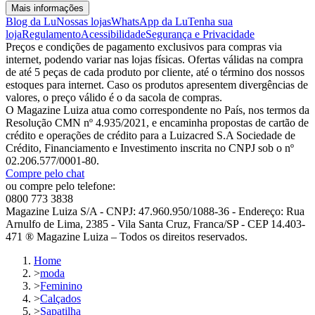
Mais informações
Blog da Lu
Nossas lojas
WhatsApp da Lu
Tenha sua
loja
Regulamento
Acessibilidade
Segurança e Privacidade
Preços e condições de pagamento exclusivos para compras via
internet, podendo variar nas lojas físicas. Ofertas válidas na compra
de até 5 peças de cada produto por cliente, até o término dos nossos
estoques para internet. Caso os produtos apresentem divergências de
valores, o preço válido é o da sacola de compras.
O Magazine Luiza atua como correspondente no País, nos termos da
Resolução CMN nº 4.935/2021, e encaminha propostas de cartão de
crédito e operações de crédito para a Luizacred S.A Sociedade de
Crédito, Financiamento e Investimento inscrita no CNPJ sob o nº
02.206.577/0001-80.
Compre pelo chat
ou compre pelo telefone:
0800 773 3838
Magazine Luiza S/A - CNPJ: 47.960.950/1088-36 - Endereço: Rua
Arnulfo de Lima, 2385 - Vila Santa Cruz, Franca/SP - CEP 14.403-
471 ® Magazine Luiza – Todos os direitos reservados.
Home
>
moda
>
Feminino
>
Calçados
>
Sapatilha