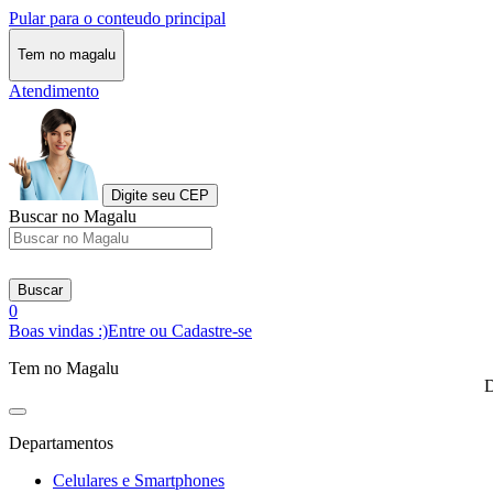
Pular para o conteudo principal
Tem no magalu
Atendimento
Digite seu CEP
Buscar no Magalu
Buscar
0
Boas vindas :)
Entre ou Cadastre-se
Tem no Magalu
D
Departamentos
Celulares e Smartphones