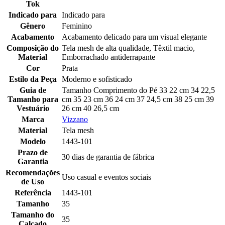
Tok
Indicado para
Indicado para
Gênero
Feminino
Acabamento
Acabamento delicado para um visual elegante
Composição do
Tela mesh de alta qualidade, Têxtil macio,
Material
Emborrachado antiderrapante
Cor
Prata
Estilo da Peça
Moderno e sofisticado
Guia de
Tamanho Comprimento do Pé 33 22 cm 34 22,5
Tamanho para
cm 35 23 cm 36 24 cm 37 24,5 cm 38 25 cm 39
Vestuário
26 cm 40 26,5 cm
Marca
Vizzano
Material
Tela mesh
Modelo
1443-101
Prazo de
30 dias de garantia de fábrica
Garantia
Recomendações
Uso casual e eventos sociais
de Uso
Referência
1443-101
Tamanho
35
Tamanho do
35
Calçado