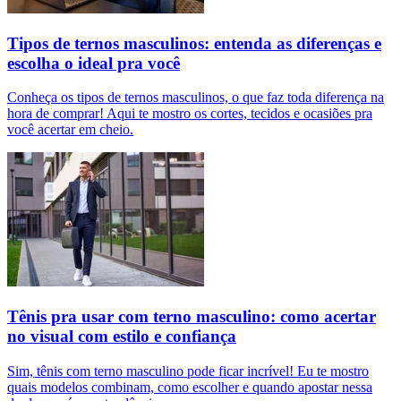
Tipos de ternos masculinos: entenda as diferenças e
escolha o ideal pra você
Conheça os tipos de ternos masculinos, o que faz toda diferença na
hora de comprar! Aqui te mostro os cortes, tecidos e ocasiões pra
você acertar em cheio.
Tênis pra usar com terno masculino: como acertar
no visual com estilo e confiança
Sim, tênis com terno masculino pode ficar incrível! Eu te mostro
quais modelos combinam, como escolher e quando apostar nessa