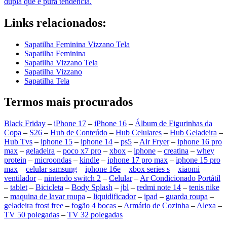
dupla que é pura tendência.
Links relacionados:
Sapatilha Feminina Vizzano Tela
Sapatilha Feminina
Sapatilha Vizzano Tela
Sapatilha Vizzano
Sapatilha Tela
Termos mais procurados
Black Friday
–
iPhone 17
–
iPhone 16
–
Álbum de Figurinhas da
Copa
–
S26
–
Hub de Conteúdo
–
Hub Celulares
–
Hub Geladeira
–
Hub Tvs
–
iphone 15
–
iphone 14
–
ps5
–
Air Fryer
–
iphone 16 pro
max
–
geladeira
–
poco x7 pro
–
xbox
–
iphone
–
creatina
–
whey
protein
–
microondas
–
kindle
–
iphone 17 pro max
–
iphone 15 pro
max
–
celular samsung
–
iphone 16e
–
xbox series s
–
xiaomi
–
ventilador
–
nintendo switch 2
–
Celular
–
Ar Condicionado Portátil
–
tablet
–
Bicicleta
–
Body Splash
–
jbl
–
redmi note 14
–
tenis nike
–
maquina de lavar roupa
–
liquidificador
–
ipad
–
guarda roupa
–
geladeira frost free
–
fogão 4 bocas
–
Armário de Cozinha
–
Alexa
–
TV 50 polegadas
–
TV 32 polegadas