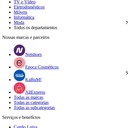
TV e Vídeo
Eletrodomésticos
Móveis
Informática
Moda
N
Todos os departamentos
Nossas marcas e parceiros
Netshoes
Epoca Cosméticos
S
KaBuM!
AliExpress
Todas as marcas
Todas as categorias
Todas as subcategorias
Serviços e benefícios
Cartão Luiza