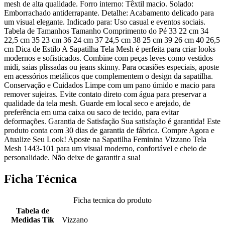
mesh de alta qualidade. Forro interno: Têxtil macio. Solado:
Emborrachado antiderrapante. Detalhe: Acabamento delicado para
um visual elegante. Indicado para: Uso casual e eventos sociais.
Tabela de Tamanhos Tamanho Comprimento do Pé 33 22 cm 34
22,5 cm 35 23 cm 36 24 cm 37 24,5 cm 38 25 cm 39 26 cm 40 26,5
cm Dica de Estilo A Sapatilha Tela Mesh é perfeita para criar looks
modernos e sofisticados. Combine com peças leves como vestidos
midi, saias plissadas ou jeans skinny. Para ocasiões especiais, aposte
em acessórios metálicos que complementem o design da sapatilha.
Conservação e Cuidados Limpe com um pano úmido e macio para
remover sujeiras. Evite contato direto com água para preservar a
qualidade da tela mesh. Guarde em local seco e arejado, de
preferência em uma caixa ou saco de tecido, para evitar
deformações. Garantia de Satisfação Sua satisfação é garantida! Este
produto conta com 30 dias de garantia de fábrica. Compre Agora e
Atualize Seu Look! Aposte na Sapatilha Feminina Vizzano Tela
Mesh 1443-101 para um visual moderno, confortável e cheio de
personalidade. Não deixe de garantir a sua!
Ficha Técnica
Ficha tecnica do produto
Tabela de
Medidas Tik
Vizzano