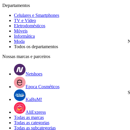
Departamentos
Celulares e Smartphones
TV e Vídeo
Eletrodomésticos
Móveis
Informática
Moda
N
Todos os departamentos
Nossas marcas e parceiros
Netshoes
Epoca Cosméticos
S
KaBuM!
AliExpress
Todas as marcas
Todas as categorias
Todas as subcategorias