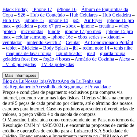
Black Friday
–
iPhone 17
–
iPhone 16
–
Álbum de Figurinhas da
Copa
–
S26
–
Hub de Conteúdo
–
Hub Celulares
–
Hub Geladeira
–
Hub Tvs
–
iphone 15
–
iphone 14
–
ps5
–
Air Fryer
–
iphone 16 pro
max
–
geladeira
–
poco x7 pro
–
xbox
–
iphone
–
creatina
–
whey
protein
–
microondas
–
kindle
–
iphone 17 pro max
–
iphone 15 pro
max
–
celular samsung
–
iphone 16e
–
xbox series s
–
xiaomi
–
ventilador
–
nintendo switch 2
–
Celular
–
Ar Condicionado Portátil
–
tablet
–
Bicicleta
–
Body Splash
–
jbl
–
redmi note 14
–
tenis nike
–
maquina de lavar roupa
–
liquidificador
–
ipad
–
guarda roupa
–
geladeira frost free
–
fogão 4 bocas
–
Armário de Cozinha
–
Alexa
–
TV 50 polegadas
–
TV 32 polegadas
Mais informações
Blog da Lu
Nossas lojas
WhatsApp da Lu
Tenha sua
loja
Regulamento
Acessibilidade
Segurança e Privacidade
Preços e condições de pagamento exclusivos para compras via
internet, podendo variar nas lojas físicas. Ofertas válidas na compra
de até 5 peças de cada produto por cliente, até o término dos nossos
estoques para internet. Caso os produtos apresentem divergências de
valores, o preço válido é o da sacola de compras.
O Magazine Luiza atua como correspondente no País, nos termos da
Resolução CMN nº 4.935/2021, e encaminha propostas de cartão de
crédito e operações de crédito para a Luizacred S.A Sociedade de
Crédito, Financiamento e Investimento inscrita no CNPJ sob o nº