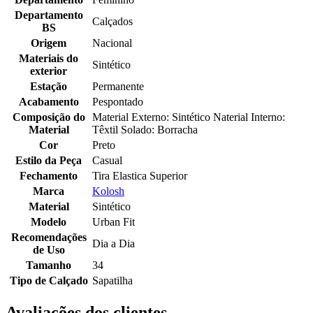
Departamento
Calçados
BS
Origem
Nacional
Materiais do
Sintético
exterior
Estação
Permanente
Acabamento
Pespontado
Composição do
Material Externo: Sintético Naterial Interno:
Material
Têxtil Solado: Borracha
Cor
Preto
Estilo da Peça
Casual
Fechamento
Tira Elastica Superior
Marca
Kolosh
Material
Sintético
Modelo
Urban Fit
Recomendações
Dia a Dia
de Uso
Tamanho
34
Tipo de Calçado
Sapatilha
Avaliações dos clientes