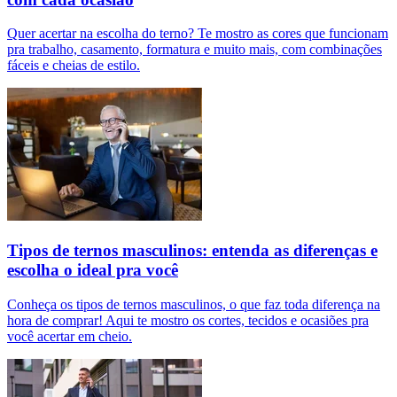
Quer acertar na escolha do terno? Te mostro as cores que funcionam
pra trabalho, casamento, formatura e muito mais, com combinações
fáceis e cheias de estilo.
Tipos de ternos masculinos: entenda as diferenças e
escolha o ideal pra você
Conheça os tipos de ternos masculinos, o que faz toda diferença na
hora de comprar! Aqui te mostro os cortes, tecidos e ocasiões pra
você acertar em cheio.