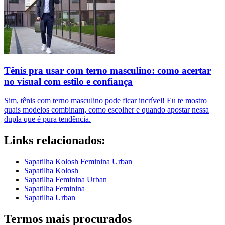
Tênis pra usar com terno masculino: como acertar
no visual com estilo e confiança
Sim, tênis com terno masculino pode ficar incrível! Eu te mostro
quais modelos combinam, como escolher e quando apostar nessa
dupla que é pura tendência.
Links relacionados:
Sapatilha Kolosh Feminina Urban
Sapatilha Kolosh
Sapatilha Feminina Urban
Sapatilha Feminina
Sapatilha Urban
Termos mais procurados