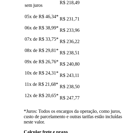
R$ 218,49
sem juros
05x de
R$ 46,34
*
R$ 231,71
06x de
R$ 38,99
*
R$ 233,96
07x de
R$ 33,75
*
R$ 236,22
08x de
R$ 29,81
*
R$ 238,51
09x de
R$ 26,76
*
R$ 240,80
10x de
R$ 24,31
*
R$ 243,11
11x de
R$ 21,68
*
R$ 238,50
12x de
R$ 20,65
*
R$ 247,77
*Juros: Todos os encargos da operação, como juros,
custo de parcelamento e outras tarifas estão incluídas
neste valor.
Calcular frete e prazo