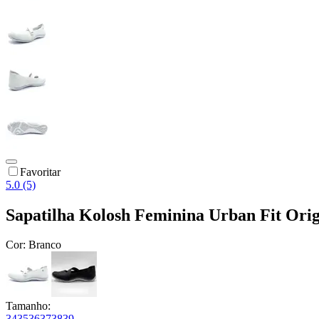
Favoritar
5.0 (5)
Sapatilha Kolosh Feminina Urban Fit Orig
Cor:
Branco
Tamanho:
34
35
36
37
38
39