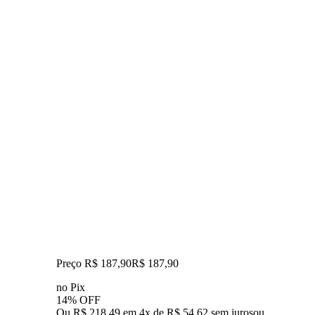
Preço R$ 187,90
R$
187
,
90
no Pix
14% OFF
Ou R$ 218,49 em 4x de R$ 54,62 sem juros
ou