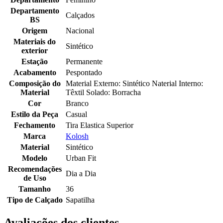
Departamento
Calçados
BS
Origem
Nacional
Materiais do
Sintético
exterior
Estação
Permanente
Acabamento
Pespontado
Composição do
Material Externo: Sintético Naterial Interno:
Material
Têxtil Solado: Borracha
Cor
Branco
Estilo da Peça
Casual
Fechamento
Tira Elastica Superior
Marca
Kolosh
Material
Sintético
Modelo
Urban Fit
Recomendações
Dia a Dia
de Uso
Tamanho
36
Tipo de Calçado
Sapatilha
Avaliações dos clientes