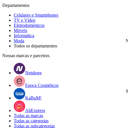
Departamentos
Celulares e Smartphones
TV e Vídeo
Eletrodomésticos
Móveis
Informática
Moda
N
Todos os departamentos
Nossas marcas e parceiros
Netshoes
Epoca Cosméticos
S
KaBuM!
AliExpress
Todas as marcas
Todas as categorias
Todas as subcategorias