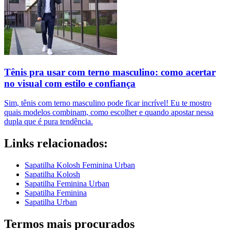
Tênis pra usar com terno masculino: como acertar
no visual com estilo e confiança
Sim, tênis com terno masculino pode ficar incrível! Eu te mostro
quais modelos combinam, como escolher e quando apostar nessa
dupla que é pura tendência.
Links relacionados:
Sapatilha Kolosh Feminina Urban
Sapatilha Kolosh
Sapatilha Feminina Urban
Sapatilha Feminina
Sapatilha Urban
Termos mais procurados