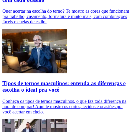
Quer acertar na escolha do terno? Te mostro as cores que funcionam
pra trabalho, casamento, formatura e muito mais, com combinações
fáceis e cheias de estilo.
Tipos de ternos masculinos: entenda as diferenças e
escolha o ideal pra você
Conheça os tipos de ternos masculinos, o que faz toda diferença na
hora de comprar! Aqui te mostro os cortes, tecidos e ocasiões pra
você acertar em cheio.