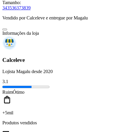
Tamanho:
34
35
36
37
38
39
Vendido por
Calceleve
e entregue por
Magalu
Informações da loja
Calceleve
Lojista Magalu desde 2020
3.1
Ruim
Ótimo
+5mil
Produtos vendidos