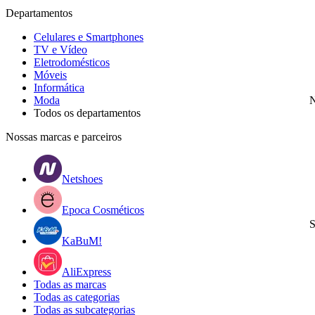
Departamentos
Celulares e Smartphones
TV e Vídeo
Eletrodomésticos
Móveis
Informática
Moda
N
Todos os departamentos
Nossas marcas e parceiros
Netshoes
Epoca Cosméticos
S
KaBuM!
AliExpress
Todas as marcas
Todas as categorias
Todas as subcategorias