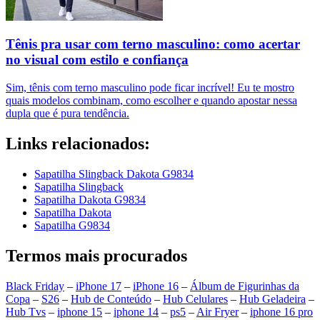
Tênis pra usar com terno masculino: como acertar
no visual com estilo e confiança
Sim, tênis com terno masculino pode ficar incrível! Eu te mostro
quais modelos combinam, como escolher e quando apostar nessa
dupla que é pura tendência.
Links relacionados:
Sapatilha Slingback Dakota G9834
Sapatilha Slingback
Sapatilha Dakota G9834
Sapatilha Dakota
Sapatilha G9834
Termos mais procurados
Black Friday
–
iPhone 17
–
iPhone 16
–
Álbum de Figurinhas da
Copa
–
S26
–
Hub de Conteúdo
–
Hub Celulares
–
Hub Geladeira
–
Hub Tvs
–
iphone 15
–
iphone 14
–
ps5
–
Air Fryer
–
iphone 16 pro