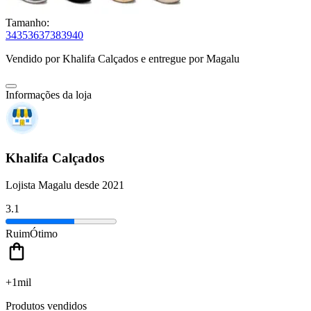
Tamanho:
34
35
36
37
38
39
40
Vendido por
Khalifa Calçados
e entregue por
Magalu
Informações da loja
Khalifa Calçados
Lojista Magalu desde 2021
3.1
Ruim
Ótimo
+1mil
Produtos vendidos