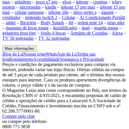
max
–
geladeira
–
poco x7 pro
–
xbox
–
iphone
–
creatina
–
whey
protein
–
microondas
–
kindle
–
iphone 17 pro max
–
iphone 15 pro
max
–
celular samsung
–
iphone 16e
–
xbox series s
–
xiaomi
–
ventilador
–
nintendo switch 2
–
Celular
–
Ar Condicionado Portátil
–
tablet
–
Bicicleta
–
Body Splash
–
jbl
–
redmi note 14
–
tenis nike
–
maquina de lavar roupa
–
liquidificador
–
ipad
–
guarda roupa
–
geladeira frost free
–
fogão 4 bocas
–
Armário de Cozinha
–
Alexa
–
TV 50 polegadas
–
TV 32 polegadas
Mais informações
Blog da Lu
Nossas lojas
WhatsApp da Lu
Tenha sua
loja
Regulamento
Acessibilidade
Segurança e Privacidade
Preços e condições de pagamento exclusivos para compras via
internet, podendo variar nas lojas físicas. Ofertas válidas na compra
de até 5 peças de cada produto por cliente, até o término dos nossos
estoques para internet. Caso os produtos apresentem divergências de
valores, o preço válido é o da sacola de compras.
O Magazine Luiza atua como correspondente no País, nos termos da
Resolução CMN nº 4.935/2021, e encaminha propostas de cartão de
crédito e operações de crédito para a Luizacred S.A Sociedade de
Crédito, Financiamento e Investimento inscrita no CNPJ sob o nº
02.206.577/0001-80.
Compre pelo chat
ou compre pelo telefone:
0800 773 3838