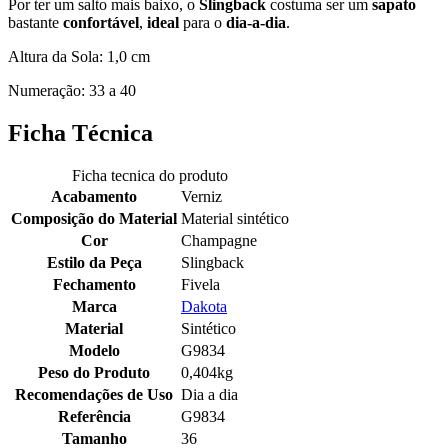
Por ter um salto mais baixo, o
Slingback
costuma ser um
sapato
bastante
confortável
,
ideal
para o
dia-a-dia
.
Altura da Sola: 1,0 cm
Numeração: 33 a 40
Ficha Técnica
Ficha tecnica do produto
Acabamento
Verniz
Composição do Material
Material sintético
Cor
Champagne
Estilo da Peça
Slingback
Fechamento
Fivela
Marca
Dakota
Material
Sintético
Modelo
G9834
Peso do Produto
0,404kg
Recomendações de Uso
Dia a dia
Referência
G9834
Tamanho
36