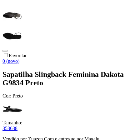
Favoritar
0 (novo)
Sapatilha Slingback Feminina Dakota
G9834 Preto
Cor:
Preto
Tamanho:
35
36
38
Vendido por
Zuazen.Com
e entregue por
Magalu