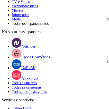
TV e Vídeo
Eletrodomésticos
Móveis
Informática
Moda
N
Todos os departamentos
Nossas marcas e parceiros
Netshoes
Epoca Cosméticos
S
KaBuM!
AliExpress
Todas as marcas
Todas as categorias
Todas as subcategorias
Serviços e benefícios
Cartão Luiza