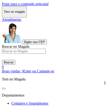
Pular para o conteudo principal
Tem no magalu
Atendimento
Digite seu CEP
Buscar no Magalu
Buscar
0
Boas vindas :)
Entre ou Cadastre-se
Tem no Magalu
D
Departamentos
Celulares e Smartphones