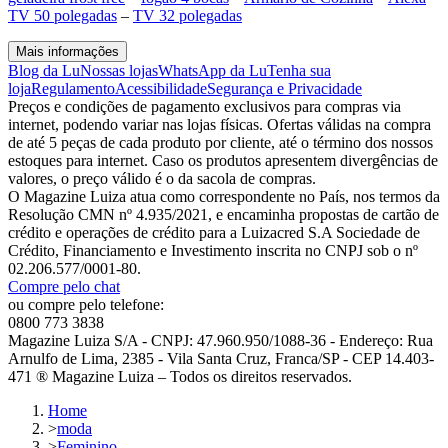
TV 50 polegadas
–
TV 32 polegadas
Mais informações
Blog da Lu
Nossas lojas
WhatsApp da Lu
Tenha sua
loja
Regulamento
Acessibilidade
Segurança e Privacidade
Preços e condições de pagamento exclusivos para compras via
internet, podendo variar nas lojas físicas. Ofertas válidas na compra
de até 5 peças de cada produto por cliente, até o término dos nossos
estoques para internet. Caso os produtos apresentem divergências de
valores, o preço válido é o da sacola de compras.
O Magazine Luiza atua como correspondente no País, nos termos da
Resolução CMN nº 4.935/2021, e encaminha propostas de cartão de
crédito e operações de crédito para a Luizacred S.A Sociedade de
Crédito, Financiamento e Investimento inscrita no CNPJ sob o nº
02.206.577/0001-80.
Compre pelo chat
ou compre pelo telefone:
0800 773 3838
Magazine Luiza S/A - CNPJ: 47.960.950/1088-36 - Endereço: Rua
Arnulfo de Lima, 2385 - Vila Santa Cruz, Franca/SP - CEP 14.403-
471 ® Magazine Luiza – Todos os direitos reservados.
Home
>
moda
>
Feminino