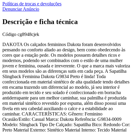
Políticas de trocas e devoluções
Denunciar Anúncio
Descrição e ficha técnica
Código
cg8948cjek
DAKOTA Os calçados femininos Dakota foram desenvolvidos
pensando no conforto aliado ao design, bem como obedecendo às
cores que a estação pede. Os modelos possuem detalhes ricos e
modernos, podendo ser combinados com o estilo de uma mulher
jovem e feminina, ousada e irreverente. O que a marca mais valoriza
em seus modelos são as diferenças sutis em cada peça. A Sapatilha
Slingback Feminina Dakota G9834 Preto é linda! Toda
confeccionada em material sintético de alta qualidade tendo detalhes
em escama trazendo um diferencial ao modelo, já seu interior é
produzido em tecido e seu solado é confeccionado em borracha
antiderrapante para um melhor caminhar, sua palmilha é produzida
em material sintético revestido por espuma, além disso possui uma
fivela em seu cabedal auxiliando o calce e a estabilidade ao
caminhar. CARACTERÍSTICAS: Gênero: Feminino
Ocasião/Estilo: Casual Marca: Dakota Referência: G9834-0009
Modelo: Slingback Tipo De Calçado: Sapatilha Bico: Redondo Cor:
Preto Material Externo: Sintético Material Interno: Tecido Material