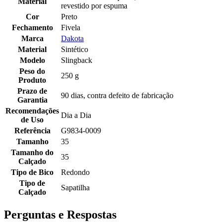
Material
revestido por espuma
Cor
Preto
Fechamento
Fivela
Marca
Dakota
Material
Sintético
Modelo
Slingback
Peso do
250 g
Produto
Prazo de
90 dias, contra defeito de fabricação
Garantia
Recomendações
Dia a Dia
de Uso
Referência
G9834-0009
Tamanho
35
Tamanho do
35
Calçado
Tipo de Bico
Redondo
Tipo de
Sapatilha
Calçado
Perguntas e Respostas