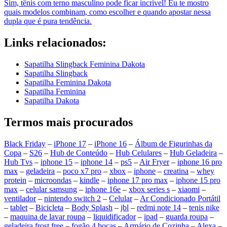
Sim, tênis com terno masculino pode ficar incrível! Eu te mostro
quais modelos combinam, como escolher e quando apostar nessa
dupla que é pura tendência.
Links relacionados:
Sapatilha Slingback Feminina Dakota
Sapatilha Slingback
Sapatilha Feminina Dakota
Sapatilha Feminina
Sapatilha Dakota
Termos mais procurados
Black Friday
–
iPhone 17
–
iPhone 16
–
Álbum de Figurinhas da
Copa
–
S26
–
Hub de Conteúdo
–
Hub Celulares
–
Hub Geladeira
–
Hub Tvs
–
iphone 15
–
iphone 14
–
ps5
–
Air Fryer
–
iphone 16 pro
max
–
geladeira
–
poco x7 pro
–
xbox
–
iphone
–
creatina
–
whey
protein
–
microondas
–
kindle
–
iphone 17 pro max
–
iphone 15 pro
max
–
celular samsung
–
iphone 16e
–
xbox series s
–
xiaomi
–
ventilador
–
nintendo switch 2
–
Celular
–
Ar Condicionado Portátil
–
tablet
–
Bicicleta
–
Body Splash
–
jbl
–
redmi note 14
–
tenis nike
–
maquina de lavar roupa
–
liquidificador
–
ipad
–
guarda roupa
–
geladeira frost free
–
fogão 4 bocas
–
Armário de Cozinha
–
Alexa
–