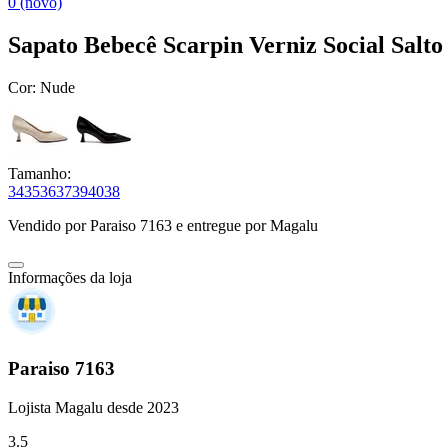
0 (novo)
Sapato Bebecê Scarpin Verniz Social Salt
Cor:
Nude
Tamanho:
34
35
36
37
39
40
38
Vendido por
Paraiso 7163
e entregue por
Magalu
Informações da loja
Paraiso 7163
Lojista Magalu desde 2023
3.5