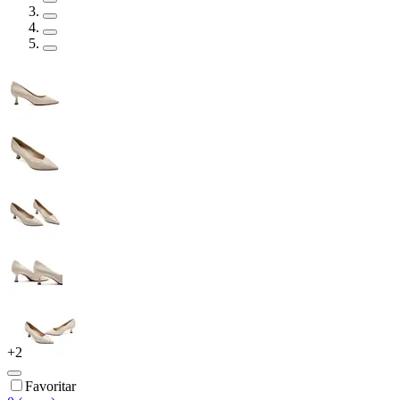
+
2
Favoritar