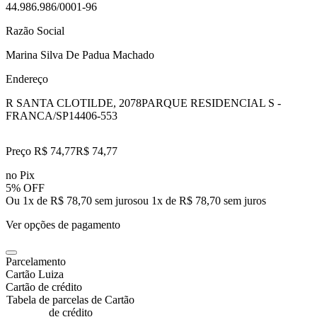
44.986.986/0001-96
Razão Social
Marina Silva De Padua Machado
Endereço
R SANTA CLOTILDE, 2078
PARQUE RESIDENCIAL S -
FRANCA/SP
14406-553
Preço R$ 74,77
R$
74
,
77
no Pix
5% OFF
Ou 1x de R$ 78,70 sem juros
ou
1
x de
R$ 78,70
sem juros
Ver opções de pagamento
Parcelamento
Cartão Luiza
Cartão de crédito
Tabela de parcelas de Cartão
de crédito