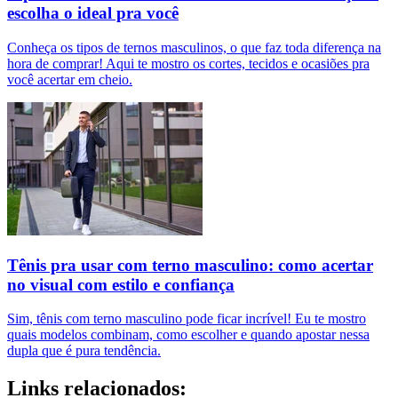
escolha o ideal pra você
Conheça os tipos de ternos masculinos, o que faz toda diferença na
hora de comprar! Aqui te mostro os cortes, tecidos e ocasiões pra
você acertar em cheio.
Tênis pra usar com terno masculino: como acertar
no visual com estilo e confiança
Sim, tênis com terno masculino pode ficar incrível! Eu te mostro
quais modelos combinam, como escolher e quando apostar nessa
dupla que é pura tendência.
Links relacionados: