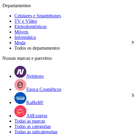
Departamentos
Celulares e Smartphones
TV e Vídeo
Eletrodomésticos
Móveis
Informática
Moda
N
Todos os departamentos
Nossas marcas e parceiros
Netshoes
Epoca Cosméticos
S
KaBuM!
AliExpress
Todas as marcas
Todas as categorias
Todas as subcategorias