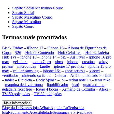
Sapato Social Masculino Couro
Sapato Social
Sapato Masculino Couro
Sapato Masculino
Sapato Couro
Termos mais procurados
Black Friday
–
iPhone 17
–
iPhone 16
–
Álbum de Figurinhas da
Copa
–
S26
–
Hub de Conteúdo
–
Hub Celulares
–
Hub Geladeira
–
Hub Tvs
–
iphone 15
–
iphone 14
–
ps5
–
Air Fryer
–
iphone 16 pro
max
–
geladeira
–
poco x7 pro
–
xbox
–
iphone
–
creatina
–
whey
protein
–
microondas
–
kindle
–
iphone 17 pro max
–
iphone 15 pro
max
–
celular samsung
–
iphone 16e
–
xbox series s
–
xiaomi
–
ventilador
–
nintendo switch 2
–
Celular
–
Ar Condicionado Portátil
–
tablet
–
Bicicleta
–
Body Splash
–
jbl
–
redmi note 14
–
tenis nike
–
maquina de lavar roupa
–
liquidificador
–
ipad
–
guarda roupa
–
geladeira frost free
–
fogão 4 bocas
–
Armário de Cozinha
–
Alexa
–
TV 50 polegadas
–
TV 32 polegadas
Mais informações
Blog da Lu
Nossas lojas
WhatsApp da Lu
Tenha sua
loja
Regulamento
Acessibilidade
Segurança e Privacidade