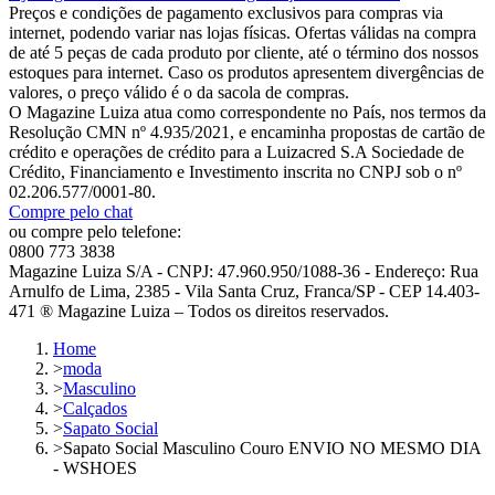
Preços e condições de pagamento exclusivos para compras via
internet, podendo variar nas lojas físicas. Ofertas válidas na compra
de até 5 peças de cada produto por cliente, até o término dos nossos
estoques para internet. Caso os produtos apresentem divergências de
valores, o preço válido é o da sacola de compras.
O Magazine Luiza atua como correspondente no País, nos termos da
Resolução CMN nº 4.935/2021, e encaminha propostas de cartão de
crédito e operações de crédito para a Luizacred S.A Sociedade de
Crédito, Financiamento e Investimento inscrita no CNPJ sob o nº
02.206.577/0001-80.
Compre pelo chat
ou compre pelo telefone:
0800 773 3838
Magazine Luiza S/A - CNPJ: 47.960.950/1088-36 - Endereço: Rua
Arnulfo de Lima, 2385 - Vila Santa Cruz, Franca/SP - CEP 14.403-
471 ® Magazine Luiza – Todos os direitos reservados.
Home
>
moda
>
Masculino
>
Calçados
>
Sapato Social
>
Sapato Social Masculino Couro ENVIO NO MESMO DIA
- WSHOES