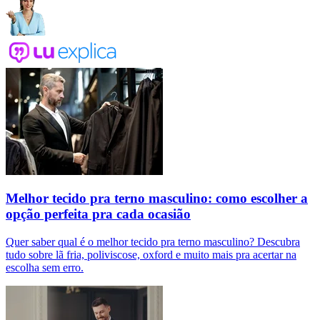
Melhor tecido pra terno masculino: como escolher a
opção perfeita pra cada ocasião
Quer saber qual é o melhor tecido pra terno masculino? Descubra
tudo sobre lã fria, poliviscose, oxford e muito mais pra acertar na
escolha sem erro.