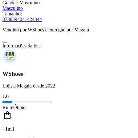
Gender:
Masculino
Masculino
Tamanho:
37
38
39
40
41
42
43
44
Vendido por
WShoes
e entregue por
Magalu
Informações da loja
WShoes
Lojista Magalu desde 2022
1.0
Ruim
Ótimo
+1mil