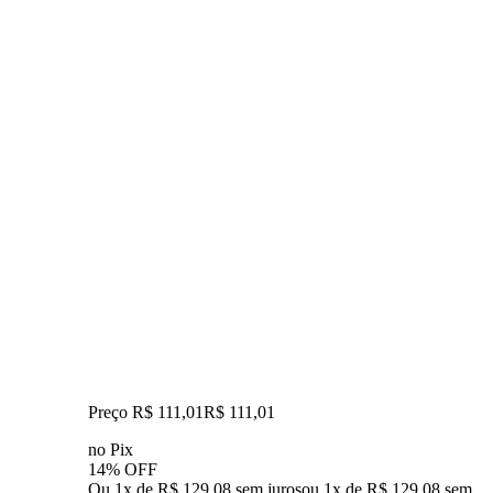
Preço R$ 111,01
R$
111
,
01
no Pix
14% OFF
Ou 1x de R$ 129,08 sem juros
ou
1
x de
R$ 129,08
sem