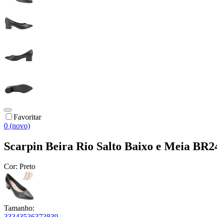
Favoritar
0 (novo)
Scarpin Beira Rio Salto Baixo e Meia BR2
Cor:
Preto
Tamanho:
33
34
35
36
37
38
39