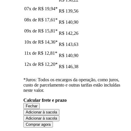
07x de
R$ 19,94
*
R$ 139,56
08x de
R$ 17,61
*
R$ 140,90
09x de
R$ 15,81
*
R$ 142,26
10x de
R$ 14,36
*
R$ 143,63
11x de
R$ 12,81
*
R$ 140,90
12x de
R$ 12,20
*
R$ 146,38
*Juros: Todos os encargos da operação, como juros,
custo de parcelamento e outras tarifas estão incluídas
neste valor.
Calcular frete e prazo
Fechar
Adicionar à sacola
Adicionar à sacola
Comprar agora