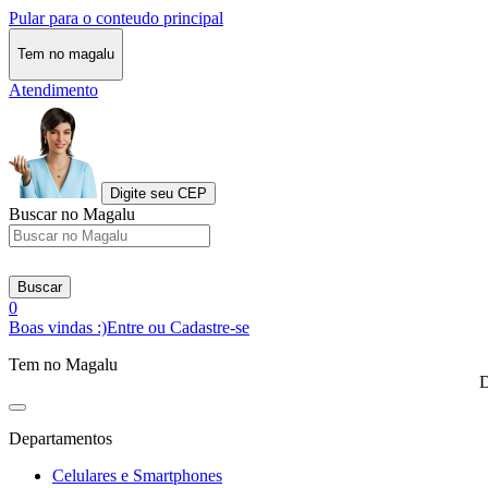
Pular para o conteudo principal
Tem no magalu
Atendimento
Digite seu CEP
Buscar no Magalu
Buscar
0
Boas vindas :)
Entre ou Cadastre-se
Tem no Magalu
D
Departamentos
Celulares e Smartphones