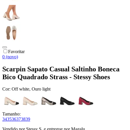
Favoritar
0 (novo)
Scarpin Sapato Casual Saltinho Boneca
Bico Quadrado Strass - Stessy Shoes
Cor:
Off white, Ouro light
Tamanho:
34
35
36
37
38
39
Vendido por
Stessy S.
e entregue por
Magalu