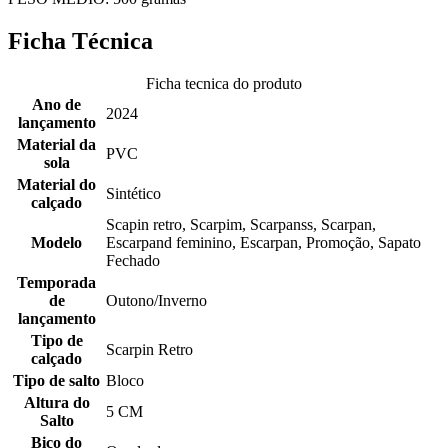
Ficha Técnica
Ficha tecnica do produto
Ano de
2024
lançamento
Material da
PVC
sola
Material do
Sintético
calçado
Scapin retro, Scarpim, Scarpanss, Scarpan,
Modelo
Escarpand feminino, Escarpan, Promoção, Sapato
Fechado
Temporada
de
Outono/Inverno
lançamento
Tipo de
Scarpin Retro
calçado
Tipo de salto
Bloco
Altura do
5 CM
Salto
Bico do