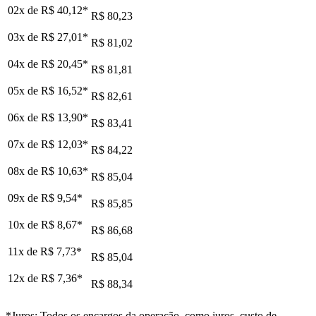
02x de
R$ 40,12
*
R$ 80,23
03x de
R$ 27,01
*
R$ 81,02
04x de
R$ 20,45
*
R$ 81,81
05x de
R$ 16,52
*
R$ 82,61
06x de
R$ 13,90
*
R$ 83,41
07x de
R$ 12,03
*
R$ 84,22
08x de
R$ 10,63
*
R$ 85,04
09x de
R$ 9,54
*
R$ 85,85
10x de
R$ 8,67
*
R$ 86,68
11x de
R$ 7,73
*
R$ 85,04
12x de
R$ 7,36
*
R$ 88,34
*Juros: Todos os encargos da operação, como juros, custo de