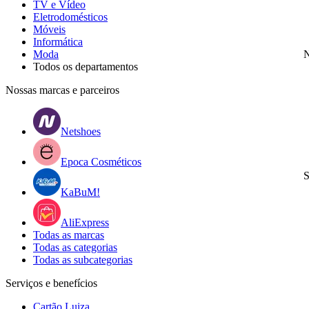
TV e Vídeo
Eletrodomésticos
Móveis
Informática
Moda
N
Todos os departamentos
Nossas marcas e parceiros
Netshoes
Epoca Cosméticos
S
KaBuM!
AliExpress
Todas as marcas
Todas as categorias
Todas as subcategorias
Serviços e benefícios
Cartão Luiza