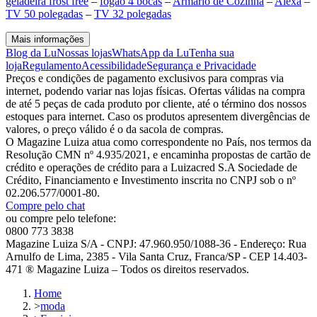
geladeira frost free
–
fogão 4 bocas
–
Armário de Cozinha
–
Alexa
–
TV 50 polegadas
–
TV 32 polegadas
Mais informações
Blog da Lu
Nossas lojas
WhatsApp da Lu
Tenha sua
loja
Regulamento
Acessibilidade
Segurança e Privacidade
Preços e condições de pagamento exclusivos para compras via
internet, podendo variar nas lojas físicas. Ofertas válidas na compra
de até 5 peças de cada produto por cliente, até o término dos nossos
estoques para internet. Caso os produtos apresentem divergências de
valores, o preço válido é o da sacola de compras.
O Magazine Luiza atua como correspondente no País, nos termos da
Resolução CMN nº 4.935/2021, e encaminha propostas de cartão de
crédito e operações de crédito para a Luizacred S.A Sociedade de
Crédito, Financiamento e Investimento inscrita no CNPJ sob o nº
02.206.577/0001-80.
Compre pelo chat
ou compre pelo telefone:
0800 773 3838
Magazine Luiza S/A - CNPJ: 47.960.950/1088-36 - Endereço: Rua
Arnulfo de Lima, 2385 - Vila Santa Cruz, Franca/SP - CEP 14.403-
471 ® Magazine Luiza – Todos os direitos reservados.
Home
>
moda