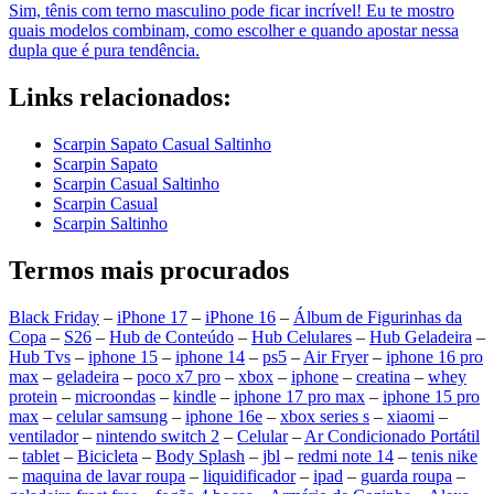
Sim, tênis com terno masculino pode ficar incrível! Eu te mostro
quais modelos combinam, como escolher e quando apostar nessa
dupla que é pura tendência.
Links relacionados:
Scarpin Sapato Casual Saltinho
Scarpin Sapato
Scarpin Casual Saltinho
Scarpin Casual
Scarpin Saltinho
Termos mais procurados
Black Friday
–
iPhone 17
–
iPhone 16
–
Álbum de Figurinhas da
Copa
–
S26
–
Hub de Conteúdo
–
Hub Celulares
–
Hub Geladeira
–
Hub Tvs
–
iphone 15
–
iphone 14
–
ps5
–
Air Fryer
–
iphone 16 pro
max
–
geladeira
–
poco x7 pro
–
xbox
–
iphone
–
creatina
–
whey
protein
–
microondas
–
kindle
–
iphone 17 pro max
–
iphone 15 pro
max
–
celular samsung
–
iphone 16e
–
xbox series s
–
xiaomi
–
ventilador
–
nintendo switch 2
–
Celular
–
Ar Condicionado Portátil
–
tablet
–
Bicicleta
–
Body Splash
–
jbl
–
redmi note 14
–
tenis nike
–
maquina de lavar roupa
–
liquidificador
–
ipad
–
guarda roupa
–