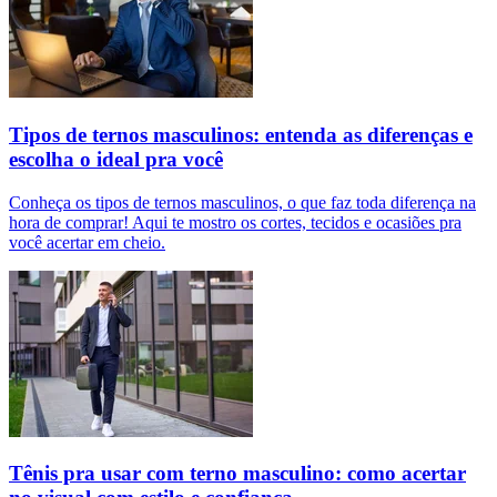
Tipos de ternos masculinos: entenda as diferenças e
escolha o ideal pra você
Conheça os tipos de ternos masculinos, o que faz toda diferença na
hora de comprar! Aqui te mostro os cortes, tecidos e ocasiões pra
você acertar em cheio.
Tênis pra usar com terno masculino: como acertar