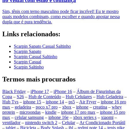
no visual com estilo e confiança
Sim, tênis com terno masculino pode ficar incrível! Eu te mostro
quais modelos combinam, como escolher e quando apostar nessa
dupla que é pura tendência.
Links relacionados:
Scarpin Sapato Casual Saltinho
Scarpin Sapato
Scarpin Casual Saltinho
Scarpin Casual
Scarpin Saltinho
Termos mais procurados
Black Friday
–
iPhone 17
–
iPhone 16
–
Álbum de Figurinhas da
Copa
–
S26
–
Hub de Conteúdo
–
Hub Celulares
–
Hub Geladeira
–
Hub Tvs
–
iphone 15
–
iphone 14
–
ps5
–
Air Fryer
–
iphone 16 pro
max
–
geladeira
–
poco x7 pro
–
xbox
–
iphone
–
creatina
–
whey
protein
–
microondas
–
kindle
–
iphone 17 pro max
–
iphone 15 pro
max
–
celular samsung
–
iphone 16e
–
xbox series s
–
xiaomi
–
ventilador
–
nintendo switch 2
–
Celular
–
Ar Condicionado Portátil
–
tablet
–
Bicicleta
–
Body Splash
–
jbl
–
redmi note 14
–
tenis nike