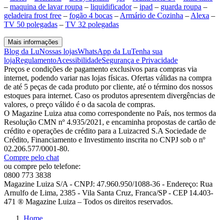
–
maquina de lavar roupa
–
liquidificador
–
ipad
–
guarda roupa
–
geladeira frost free
–
fogão 4 bocas
–
Armário de Cozinha
–
Alexa
–
TV 50 polegadas
–
TV 32 polegadas
Mais informações
Blog da Lu
Nossas lojas
WhatsApp da Lu
Tenha sua
loja
Regulamento
Acessibilidade
Segurança e Privacidade
Preços e condições de pagamento exclusivos para compras via
internet, podendo variar nas lojas físicas. Ofertas válidas na compra
de até 5 peças de cada produto por cliente, até o término dos nossos
estoques para internet. Caso os produtos apresentem divergências de
valores, o preço válido é o da sacola de compras.
O Magazine Luiza atua como correspondente no País, nos termos da
Resolução CMN nº 4.935/2021, e encaminha propostas de cartão de
crédito e operações de crédito para a Luizacred S.A Sociedade de
Crédito, Financiamento e Investimento inscrita no CNPJ sob o nº
02.206.577/0001-80.
Compre pelo chat
ou compre pelo telefone:
0800 773 3838
Magazine Luiza S/A - CNPJ: 47.960.950/1088-36 - Endereço: Rua
Arnulfo de Lima, 2385 - Vila Santa Cruz, Franca/SP - CEP 14.403-
471 ® Magazine Luiza – Todos os direitos reservados.
Home