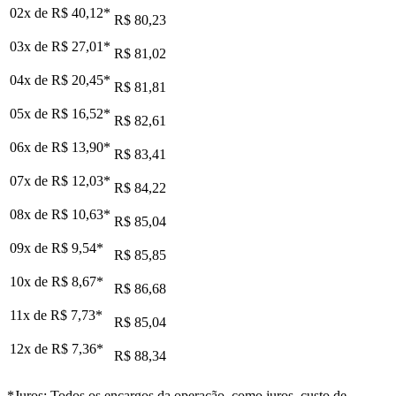
02x de
R$ 40,12
*
R$ 80,23
03x de
R$ 27,01
*
R$ 81,02
04x de
R$ 20,45
*
R$ 81,81
05x de
R$ 16,52
*
R$ 82,61
06x de
R$ 13,90
*
R$ 83,41
07x de
R$ 12,03
*
R$ 84,22
08x de
R$ 10,63
*
R$ 85,04
09x de
R$ 9,54
*
R$ 85,85
10x de
R$ 8,67
*
R$ 86,68
11x de
R$ 7,73
*
R$ 85,04
12x de
R$ 7,36
*
R$ 88,34
*Juros: Todos os encargos da operação, como juros, custo de