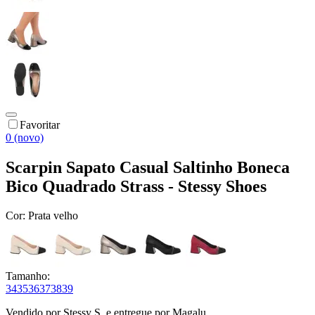
Favoritar
0 (novo)
Scarpin Sapato Casual Saltinho Boneca
Bico Quadrado Strass - Stessy Shoes
Cor:
Prata velho
Tamanho:
34
35
36
37
38
39
Vendido por
Stessy S.
e entregue por
Magalu