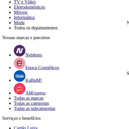
TV e Vídeo
Eletrodomésticos
Móveis
Informática
Moda
N
Todos os departamentos
Nossas marcas e parceiros
Netshoes
Epoca Cosméticos
S
KaBuM!
AliExpress
Todas as marcas
Todas as categorias
Todas as subcategorias
Serviços e benefícios
Cartão Luiza