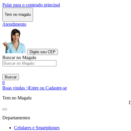
Pular para o conteudo principal
Tem no magalu
Atendimento
Digite seu CEP
Buscar no Magalu
Buscar
0
Boas vindas :)
Entre ou Cadastre-se
Tem no Magalu
D
Departamentos
Celulares e Smartphones