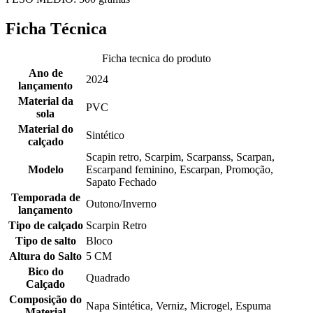
Ficha Técnica
Ficha tecnica do produto
Ano de
2024
lançamento
Material da
PVC
sola
Material do
Sintético
calçado
Scapin retro, Scarpim, Scarpanss, Scarpan,
Modelo
Escarpand feminino, Escarpan, Promoção,
Sapato Fechado
Temporada de
Outono/Inverno
lançamento
Tipo de calçado
Scarpin Retro
Tipo de salto
Bloco
Altura do Salto
5 CM
Bico do
Quadrado
Calçado
Composição do
Napa Sintética, Verniz, Microgel, Espuma
Material