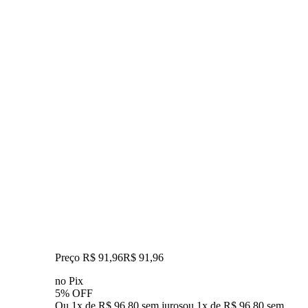
Preço R$ 91,96
R$
91
,
96
no Pix
5% OFF
Ou 1x de R$ 96,80 sem juros
ou
1
x de
R$ 96,80
sem