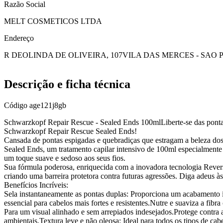
Razão Social
MELT COSMETICOS LTDA
Endereço
R DEOLINDA DE OLIVEIRA, 107
VILA DAS MERCES - SAO 
Descrição e ficha técnica
Código
age121j8gb
Schwarzkopf Repair Rescue - Sealed Ends 100mlLiberte-se das pontas
Schwarzkopf Repair Rescue Sealed Ends!
Cansada de pontas espigadas e quebradiças que estragam a beleza do
Sealed Ends, um tratamento capilar intensivo de 100ml especialmente 
um toque suave e sedoso aos seus fios.
Sua fórmula poderosa, enriquecida com a inovadora tecnologia Reversi
criando uma barreira protetora contra futuras agressões. Diga adeus às
Benefícios Incríveis:
Sela instantaneamente as pontas duplas: Proporciona um acabamento 
essencial para cabelos mais fortes e resistentes.Nutre e suaviza a fibr
Para um visual alinhado e sem arrepiados indesejados.Protege contra 
ambientais.Textura leve e não oleosa: Ideal para todos os tipos de c