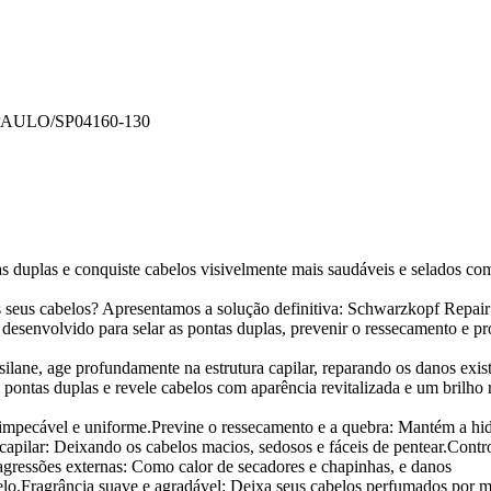
PAULO/SP
04160-130
 duplas e conquiste cabelos visivelmente mais saudáveis e selados co
s seus cabelos? Apresentamos a solução definitiva: Schwarzkopf Repai
desenvolvido para selar as pontas duplas, prevenir o ressecamento e p
lane, age profundamente na estrutura capilar, reparando os danos exist
 pontas duplas e revele cabelos com aparência revitalizada e um brilho 
impecável e uniforme.Previne o ressecamento e a quebra: Mantém a hi
a capilar: Deixando os cabelos macios, sedosos e fáceis de pentear.Contro
agressões externas: Como calor de secadores e chapinhas, e danos
abelo.Fragrância suave e agradável: Deixa seus cabelos perfumados por 