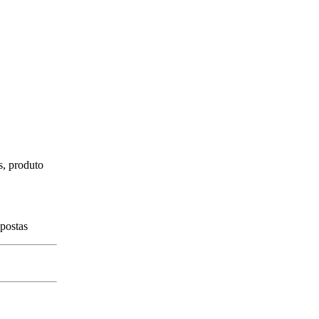
s, produto
spostas