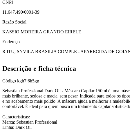
CNPJ
11.647.490/0001-39
Razão Social
KASSIO MOREIRA GRANDO EIRELE
Endereço
R ITU, SN
VILA BRASILIA COMPLE - APARECIDA DE GOIA
Descrição e ficha técnica
Código
kgh7j6h5gg
Sebastian Professional Dark Oil - Máscara Capilar 150ml é uma máscar
mais brilhante, sedosa e macia, sem pesar. Indicada para todos os tip
e no acabamento mais polido. A máscara ajuda a melhorar a maleabili
confortável. É ideal para quem busca um tratamento capilar sofisticad
Características:
Marca: Sebastian Professional
Linha: Dark Oil