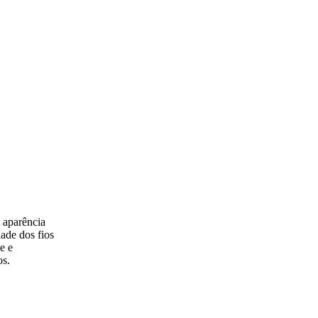
m aparência
dade dos fios
e e
os.