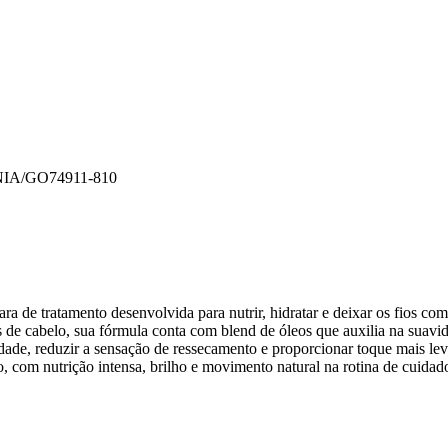
NIA/GO
74911-810
a de tratamento desenvolvida para nutrir, hidratar e deixar os fios co
os de cabelo, sua fórmula conta com blend de óleos que auxilia na suavi
dade, reduzir a sensação de ressecamento e proporcionar toque mais lev
o, com nutrição intensa, brilho e movimento natural na rotina de cuidad