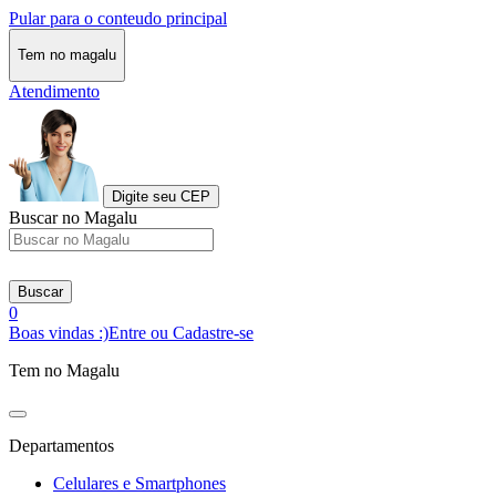
Pular para o conteudo principal
Tem no magalu
Atendimento
Digite seu CEP
Buscar no Magalu
Buscar
0
Boas vindas :)
Entre ou Cadastre-se
Tem no Magalu
Departamentos
Celulares e Smartphones