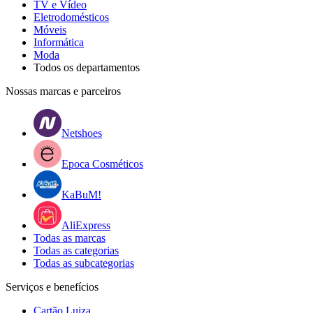
TV e Vídeo
Eletrodomésticos
Móveis
Informática
Moda
Todos os departamentos
Nossas marcas e parceiros
Netshoes
Epoca Cosméticos
KaBuM!
AliExpress
Todas as marcas
Todas as categorias
Todas as subcategorias
Serviços e benefícios
Cartão Luiza