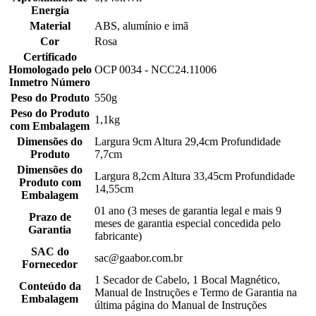
Energia
Material
ABS, alumínio e imã
Cor
Rosa
Certificado
Homologado pelo
OCP 0034 - NCC24.11006
Inmetro Número
Peso do Produto
550g
Peso do Produto
1,1kg
com Embalagem
Dimensões do
Largura 9cm Altura 29,4cm Profundidade
Produto
7,7cm
Dimensões do
Largura 8,2cm Altura 33,45cm Profundidade
Produto com
14,55cm
Embalagem
01 ano (3 meses de garantia legal e mais 9
Prazo de
meses de garantia especial concedida pelo
Garantia
fabricante)
SAC do
sac@gaabor.com.br
Fornecedor
1 Secador de Cabelo, 1 Bocal Magnético,
Conteúdo da
Manual de Instruções e Termo de Garantia na
Embalagem
última página do Manual de Instruções