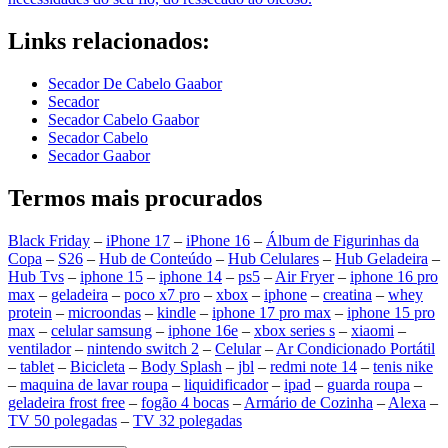
Links relacionados:
Secador De Cabelo Gaabor
Secador
Secador Cabelo Gaabor
Secador Cabelo
Secador Gaabor
Termos mais procurados
Black Friday
–
iPhone 17
–
iPhone 16
–
Álbum de Figurinhas da
Copa
–
S26
–
Hub de Conteúdo
–
Hub Celulares
–
Hub Geladeira
–
Hub Tvs
–
iphone 15
–
iphone 14
–
ps5
–
Air Fryer
–
iphone 16 pro
max
–
geladeira
–
poco x7 pro
–
xbox
–
iphone
–
creatina
–
whey
protein
–
microondas
–
kindle
–
iphone 17 pro max
–
iphone 15 pro
max
–
celular samsung
–
iphone 16e
–
xbox series s
–
xiaomi
–
ventilador
–
nintendo switch 2
–
Celular
–
Ar Condicionado Portátil
–
tablet
–
Bicicleta
–
Body Splash
–
jbl
–
redmi note 14
–
tenis nike
–
maquina de lavar roupa
–
liquidificador
–
ipad
–
guarda roupa
–
geladeira frost free
–
fogão 4 bocas
–
Armário de Cozinha
–
Alexa
–
TV 50 polegadas
–
TV 32 polegadas