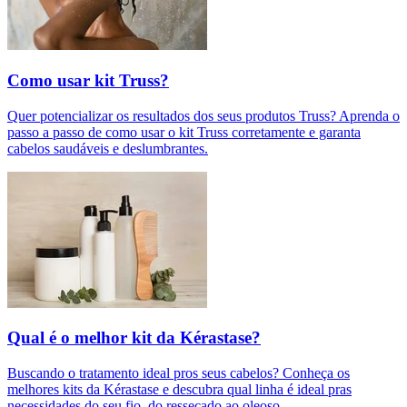
Como usar kit Truss?
Quer potencializar os resultados dos seus produtos Truss? Aprenda o
passo a passo de como usar o kit Truss corretamente e garanta
cabelos saudáveis e deslumbrantes.
Qual é o melhor kit da Kérastase?
Buscando o tratamento ideal pros seus cabelos? Conheça os
melhores kits da Kérastase e descubra qual linha é ideal pras
necessidades do seu fio, do ressecado ao oleoso.