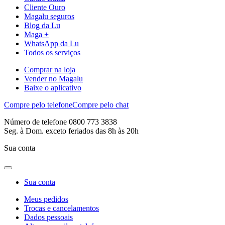
Cliente Ouro
Magalu seguros
Blog da Lu
Maga +
WhatsApp da Lu
Todos os serviços
Comprar na loja
Vender no Magalu
Baixe o aplicativo
Compre pelo telefone
Compre pelo chat
Número de telefone 0800 773 3838
Seg. à Dom. exceto feriados das 8h às 20h
Sua conta
Sua conta
Meus pedidos
Trocas e cancelamentos
Dados pessoais