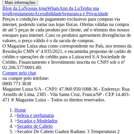
Mais informações
Blog da Lu
Nossas lojas
WhatsApp da Lu
Tenha sua
loja
Regulamento
Acessibilidade
Segurança e Privacidade
Preços e condições de pagamento exclusivos para compras via
internet, podendo variar nas lojas físicas. Ofertas válidas na compra
de até 5 peças de cada produto por cliente, até o término dos nossos
estoques para internet. Caso os produtos apresentem divergências de
valores, o preço válido é o da sacola de compras.
O Magazine Luiza atua como correspondente no País, nos termos da
Resolução CMN nº 4.935/2021, e encaminha propostas de cartão de
crédito e operações de crédito para a Luizacred S.A Sociedade de
Crédito, Financiamento e Investimento inscrita no CNPJ sob o nº
02.206.577/0001-80.
Compre pelo chat
ou compre pelo telefone:
0800 773 3838
Magazine Luiza S/A - CNPJ: 47.960.950/1088-36 - Endereço: Rua
Arnulfo de Lima, 2385 - Vila Santa Cruz, Franca/SP - CEP 14.403-
471 ® Magazine Luiza – Todos os direitos reservados.
Home
>
beleza e perfumaria
>
Secador e Modelador
>
Secador de Cabelo
>
Secador De Cabelo Gaabor Radianc 3 Temperaturas 2