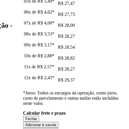
05x de
R$ 5,49
*
R$ 27,47
06x de
R$ 4,62
*
R$ 27,73
07x de
R$ 4,00
*
ção -
R$ 28,00
08x de
R$ 3,53
*
R$ 28,27
09x de
R$ 3,17
*
R$ 28,54
10x de
R$ 2,88
*
R$ 28,82
11x de
R$ 2,57
*
R$ 28,27
12x de
R$ 2,45
*
R$ 29,37
*Juros: Todos os encargos da operação, como juros,
custo de parcelamento e outras tarifas estão incluídas
neste valor.
Calcular frete e prazo
Fechar
Adicionar à sacola