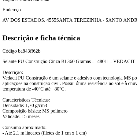
Endereço
AV DOS ESTADOS, 4555
SANTA TEREZINHA - SANTO ANDR
Descrição e ficha técnica
Código
ba843ff62b
Selante PU Construção Cinza BI 360 Gramas - 148011 - VEDACIT
Descrição:
Vedacit PU Construção é um selante e adesivo com tecnologia MS pol
aplicações na construção civil. Possui ótima resistência ao sol e à ch
temperatura de -40°C até +80°C.
Características Técnicas:
Densidade: 1,70 g/cm3
Composição básica: MS polímero
Validade: 15 meses
Consumo aproximado:
- Até 2,1 m lineares (filetes de 1 cm x 1 cm)