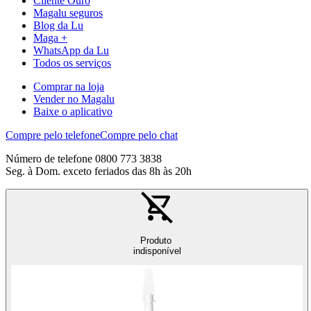
Cliente Ouro
Magalu seguros
Blog da Lu
Maga +
WhatsApp da Lu
Todos os serviços
Comprar na loja
Vender no Magalu
Baixe o aplicativo
Compre pelo telefone
Compre pelo chat
Número de telefone 0800 773 3838
Seg. à Dom. exceto feriados das 8h às 20h
Produto
indisponível