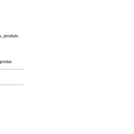
s, produto
spostas