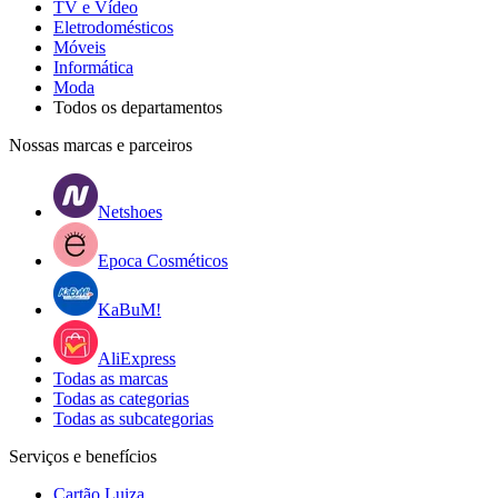
TV e Vídeo
Eletrodomésticos
Móveis
Informática
Moda
Todos os departamentos
Nossas marcas e parceiros
Netshoes
Epoca Cosméticos
KaBuM!
AliExpress
Todas as marcas
Todas as categorias
Todas as subcategorias
Serviços e benefícios
Cartão Luiza