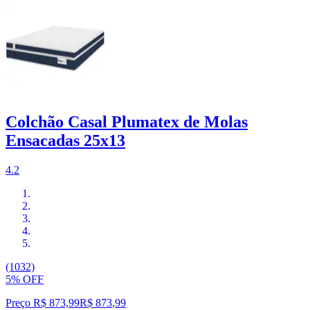
Colchão Casal Plumatex de Molas
Ensacadas 25x13
4.2
(1032)
5% OFF
Preço R$ 873,99
R$
873
,
99