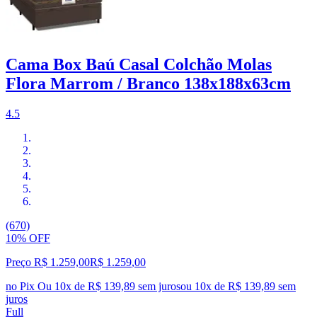
Cama Box Baú Casal Colchão Molas
Flora Marrom / Branco 138x188x63cm
4.5
(670)
10% OFF
Preço R$ 1.259,00
R$
1.259
,
00
no Pix
Ou 10x de R$ 139,89 sem juros
ou
10
x de
R$ 139,89
sem
juros
Full