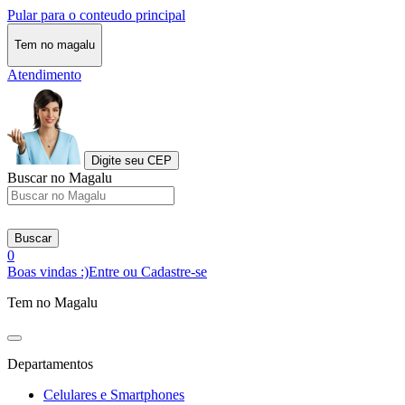
Pular para o conteudo principal
Tem no magalu
Atendimento
Digite seu CEP
Buscar no Magalu
Buscar
0
Boas vindas :)
Entre ou Cadastre-se
Tem no Magalu
Departamentos
Celulares e Smartphones