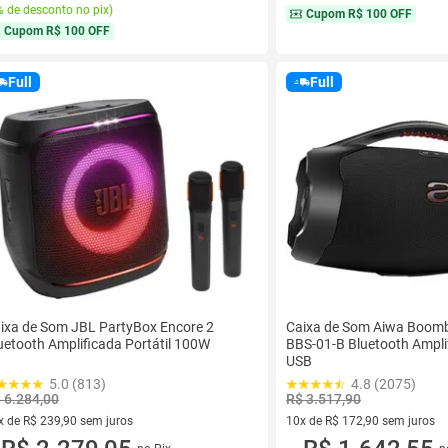
 de desconto no pix
)
Cupom
R$ 100 OFF
Cupom
R$ 100 OFF
Full
Full
ixa de Som JBL PartyBox Encore 2
Caixa de Som Aiwa Boom
uetooth Amplificada Portátil 100W
BBS-01-B Bluetooth Ampl
USB
5.0 (813)
4.8 (2075)
 6.284,00
R$ 3.517,90
x de R$ 239,90 sem juros
10x de R$ 172,90 sem juros
vez de R$ 239,90 sem juros
10 vez de R$ 172,90 sem juro