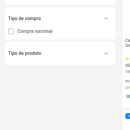
Tipo de compra
Compra nacional
Ca
Gi
Tipo de produto
R$
Smartphone
10
Sofá
10 
o
Cama Box
(
5%
Guarda-roupa
Colchão
Ver todos