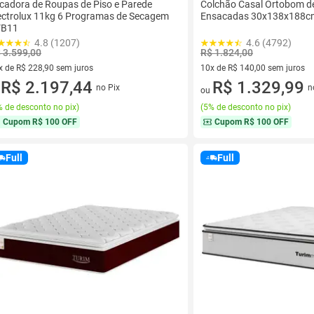
cadora de Roupas de Piso e Parede
Colchão Casal Ortobom d
ectrolux 11kg 6 Programas de Secagem
Ensacadas 30x138x188c
VB11
4.8 (1207)
4.6 (4792)
 3.599,00
R$ 1.824,00
x de R$ 228,90 sem juros
10x de R$ 140,00 sem juros
vez de R$ 228,90 sem juros
R$ 2.197,44
10 vez de R$ 140,00 sem juro
R$ 1.329,99
no Pix
n
u
ou
 de desconto no pix
)
(
5% de desconto no pix
)
Cupom
R$ 100 OFF
Cupom
R$ 100 OFF
Full
Full