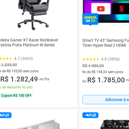
deira Gamer XT Racer Reclinável
Smart TV 43" Samsung Fu
ratória Preta Platinum W Series
Tizen Hyper Real 2 HDMI
4.7 (3063)
4.8 (3856)
 2.039,90
R$ 4.086,00
x de R$ 135,00 sem juros
9x de R$ 198,33 sem juros
vez de R$ 135,00 sem juros
R$ 1.282,49
9 vez de R$ 198,33 sem juros
R$ 1.785,00
no Pix
n
u
ou
 de desconto no pix
)
Cupom
R$ 100 OFF
Adicionar à 
Full
Full