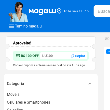
Buscar n
Digite seu CEP
Buscar
Tem no magalu
50
Aproveite!
R$ 100 OFF
Copiar
Copie o cupom e cole na revisão. Válido até
15 de ago.
Categoria
Móveis
Celulares e Smartphones