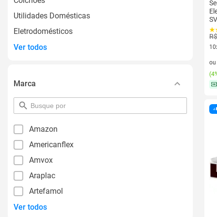
Colchões
Se
El
Utilidades Domésticas
S
Eletrodomésticos
R$
Ver todos
10
10 
o
(
4%
Marca
pesquisar
por
filtro
Amazon
Americanflex
Amvox
Araplac
Artefamol
Ver todos