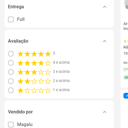
Entrega
Full
Ar
In
Avaliação
R$
5
10
10 
4 e acima
o
(
5%
3 e acima
2 e acima
1 e acima
Vendido por
Magalu