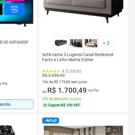
ll HD 43F6000F
+
3
Sofá-cama 3 Lugares Casal Reclinável
Facto e Linho Matrix Esther
4.5 (1626)
R$ 2.099,90
10x de R$ 179,00 sem juros
o Pix
10 vez de R$ 179,00 sem juros
R$ 1.700,49
no Pix
ou
(
5% de desconto no pix
)
sacola
Cupom
R$ 100 OFF
Full