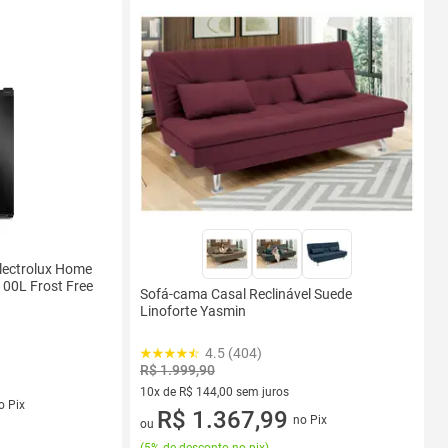
Electrolux Home
100L Frost Free
Sofá-cama Casal Reclinável Suede
Linoforte Yasmin
4.5 (404)
R$ 1.999,90
10x de R$ 144,00 sem juros
s
o Pix
10 vez de R$ 144,00 sem juros
R$ 1.367,99
no Pix
ou
(
5% de desconto no pix
)