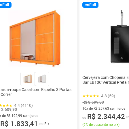
Full
Full
Cervejeira com Chopeira 
Bar EB10C Vertical Preta 
arda-roupa Casal com Espelho 3 Portas
 Correr
4.8 (59)
R$ 8.599,00
4.4 (4110)
10x de R$ 257,63 sem juros
 2.609,90
10 vez de R$ 257,63 sem juro
R$ 2.344,42
x de R$ 192,99 sem juros
n
ou
vez de R$ 192,99 sem juros
R$ 1.833,41
no Pix
(
9% de desconto no pix
)
u