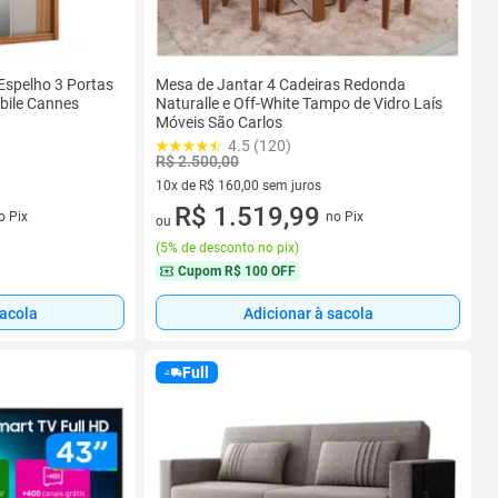
Espelho 3 Portas
Mesa de Jantar 4 Cadeiras Redonda
bile Cannes
Naturalle e Off-White Tampo de Vidro Laís
Móveis São Carlos
4.5 (120)
R$ 2.500,00
10x de R$ 160,00 sem juros
s
10 vez de R$ 160,00 sem juros
R$ 1.519,99
o Pix
no Pix
ou
(
5% de desconto no pix
)
Cupom
R$ 100 OFF
sacola
Adicionar à sacola
Full