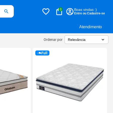
0
Boas vindas :)
Entre ou Cadastre-se
Atendimento
Ordenar por
Full