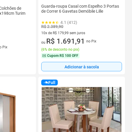
Guarda-roupa Casal com Espelho 3 Portas
Colchões de
de Correr 6 Gavetas Demóbile Lille
x198cm Turim
4.1 (412)
R$ 2.389,90
10x de R$ 179,99 sem juros
10 vez de R$ 179,99 sem juros
R$ 1.691,91
no Pix
ou
s
o Pix
(
6% de desconto no pix
)
Cupom
R$ 100 OFF
Adicionar à sacola
Full