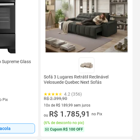
o Supreme Glass
Sofá 3 Lugares Retrátil Reclinável
Velosuede Quebec Next Sofás
4.2 (356)
s
R$ 2.399,90
o Pix
10x de R$ 189,99 sem juros
10 vez de R$ 189,99 sem juros
R$ 1.785,91
no Pix
ou
(
6% de desconto no pix
)
sacola
Cupom
R$ 100 OFF