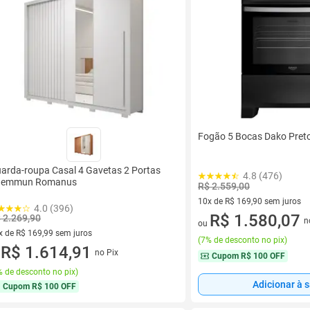
Fogão 5 Bocas Dako Pret
arda-roupa Casal 4 Gavetas 2 Portas
4.8 (476)
aemmun Romanus
R$ 2.559,00
10x de R$ 169,90 sem juros
4.0 (396)
10 vez de R$ 169,90 sem juro
R$ 1.580,07
 2.269,90
n
ou
x de R$ 169,99 sem juros
(
7% de desconto no pix
)
vez de R$ 169,99 sem juros
R$ 1.614,91
no Pix
u
Cupom
R$ 100 OFF
 de desconto no pix
)
Adicionar à 
Cupom
R$ 100 OFF