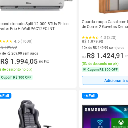
Guarda-roupa Casal com 
-condicionado Split 12.000 BTUs Philco
de Correr 2 Gavetas Demó
verter Frio Hi Wall PAC12FC INT
4.3 (220)
4.5 (1688)
R$ 1.979,90
 3.199,00
10x de R$ 149,99 sem juros
x de R$ 209,90 sem juros
10 vez de R$ 149,99 sem juro
R$ 1.424,91
n
ou
vez de R$ 209,90 sem juros
R$ 1.994,05
no Pix
u
(
5% de desconto no pix
)
 de desconto no pix
)
Cupom
R$ 100 OFF
Cupom
R$ 100 OFF
Adicionar à 
Full
Full