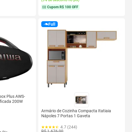
Cupom
R$ 100 OFF
Full
box Plus AWS-
ificada 200W
Armário de Cozinha Compacta Itatiaia
Nápoles 7 Portas 1 Gaveta
4.7 (244)
s
R$ 1.676,00