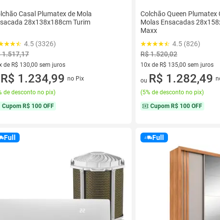
lchão Casal Plumatex de Mola
Colchão Queen Plumatex 
sacada 28x138x188cm Turim
Molas Ensacadas 28x158
Maxx
4.5 (3326)
4.5 (826)
 1.517,17
R$ 1.520,02
x de R$ 130,00 sem juros
10x de R$ 135,00 sem juros
vez de R$ 130,00 sem juros
R$ 1.234,99
10 vez de R$ 135,00 sem juro
R$ 1.282,49
no Pix
n
u
ou
 de desconto no pix
)
(
5% de desconto no pix
)
Cupom
R$ 100 OFF
Cupom
R$ 100 OFF
Full
Full