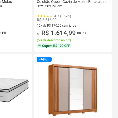
e Molas
Colchão Queen Gazin de Molas Ensacadas
m
32x158x198cm
4.7 (3594)
R$ 2.516,00
10x de R$ 170,00 sem juros
s
10 vez de R$ 170,00 sem juros
R$ 1.614,99
o Pix
no Pix
ou
(
5% de desconto no pix
)
Cupom
R$ 100 OFF
Full