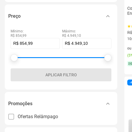
Co
En
Preço
Mínimo:
Máximo:
R$
R$ 854,99
R$ 4.949,10
10
10 
o
(
5%
APLICAR FILTRO
Promoções
Ofertas Relâmpago