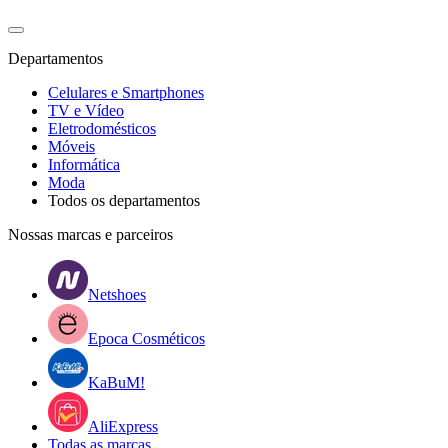
Departamentos
Celulares e Smartphones
TV e Vídeo
Eletrodomésticos
Móveis
Informática
Moda
Todos os departamentos
Nossas marcas e parceiros
Netshoes
Epoca Cosméticos
KaBuM!
AliExpress
Todas as marcas