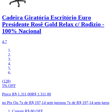
Cadeira Giratória Escritório Euro
Presidente Rosê Gold Relax c/ Rodizio -
100% Nacional
4.7
(128)
5% OFF
Preço R$ 1.311,00
R$
1.311
,
00
no Pix
Ou 7x de R$ 197,14 sem juros
ou
7
x de
R$ 197,14
sem juros
Cupom R$ 80 OFF