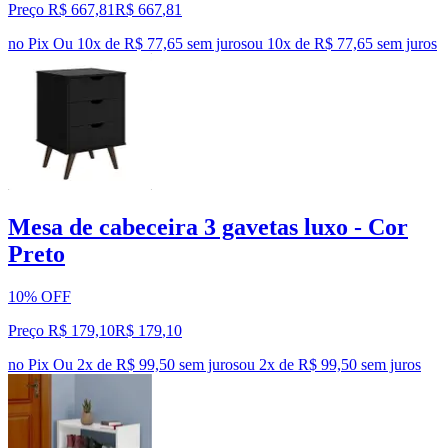
Preço R$ 667,81
R$
667
,
81
no Pix
Ou 10x de R$ 77,65 sem juros
ou
10
x de
R$ 77,65
sem juros
Mesa de cabeceira 3 gavetas luxo - Cor
Preto
10% OFF
Preço R$ 179,10
R$
179
,
10
no Pix
Ou 2x de R$ 99,50 sem juros
ou
2
x de
R$ 99,50
sem juros