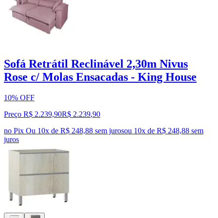
Sofá Retrátil Reclinável 2,30m Nivus
Rose c/ Molas Ensacadas - King House
10% OFF
Preço R$ 2.239,90
R$
2.239
,
90
no Pix
Ou 10x de R$ 248,88 sem juros
ou
10
x de
R$ 248,88
sem
juros