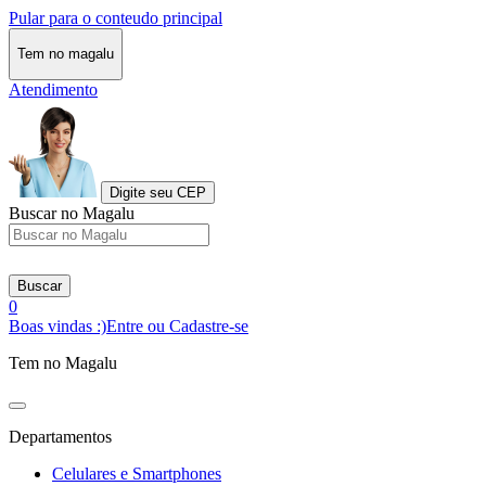
Pular para o conteudo principal
Tem no magalu
Atendimento
Digite seu CEP
Buscar no Magalu
Buscar
0
Boas vindas :)
Entre ou Cadastre-se
Tem no Magalu
Departamentos
Celulares e Smartphones