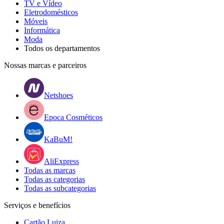
TV e Vídeo
Eletrodomésticos
Móveis
Informática
Moda
Todos os departamentos
Nossas marcas e parceiros
Netshoes
Epoca Cosméticos
KaBuM!
AliExpress
Todas as marcas
Todas as categorias
Todas as subcategorias
Serviços e benefícios
Cartão Luiza