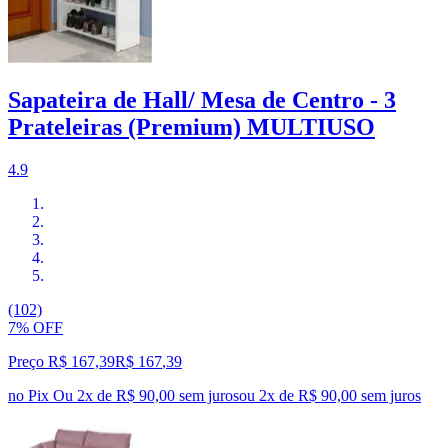
Sapateira de Hall/ Mesa de Centro - 3
Prateleiras (Premium) MULTIUSO
4.9
(102)
7% OFF
Preço R$ 167,39
R$
167
,
39
no Pix
Ou 2x de R$ 90,00 sem juros
ou
2
x de
R$ 90,00
sem juros