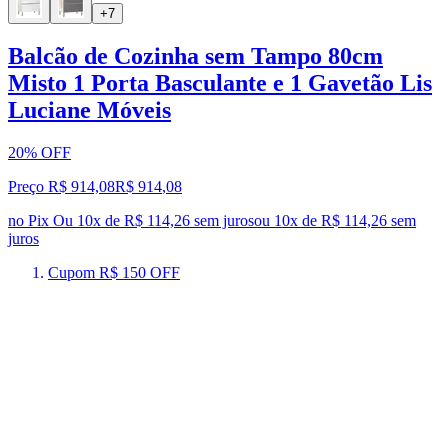
+7
Balcão de Cozinha sem Tampo 80cm
Misto 1 Porta Basculante e 1 Gavetão Lis
Luciane Móveis
20% OFF
Preço R$ 914,08
R$
914
,
08
no Pix
Ou 10x de R$ 114,26 sem juros
ou
10
x de
R$ 114,26
sem
juros
Cupom R$ 150 OFF