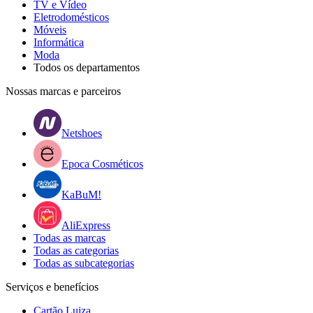
TV e Vídeo
Eletrodomésticos
Móveis
Informática
Moda
Todos os departamentos
Nossas marcas e parceiros
Netshoes
Epoca Cosméticos
KaBuM!
AliExpress
Todas as marcas
Todas as categorias
Todas as subcategorias
Serviços e benefícios
Cartão Luiza