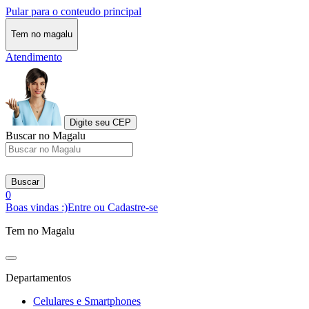
Pular para o conteudo principal
Tem no magalu
Atendimento
Digite seu CEP
Buscar no Magalu
Buscar
0
Boas vindas :)
Entre ou Cadastre-se
Tem no Magalu
Departamentos
Celulares e Smartphones