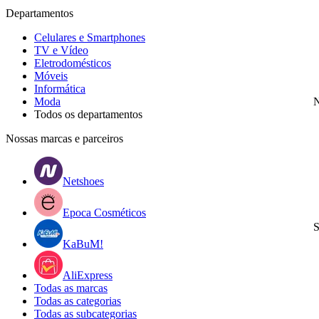
Departamentos
Celulares e Smartphones
TV e Vídeo
Eletrodomésticos
Móveis
Informática
Moda
N
Todos os departamentos
Nossas marcas e parceiros
Netshoes
Epoca Cosméticos
S
KaBuM!
AliExpress
Todas as marcas
Todas as categorias
Todas as subcategorias