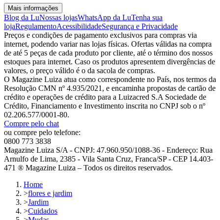
Mais informações
Blog da Lu
Nossas lojas
WhatsApp da Lu
Tenha sua
loja
Regulamento
Acessibilidade
Segurança e Privacidade
Preços e condições de pagamento exclusivos para compras via
internet, podendo variar nas lojas físicas. Ofertas válidas na compra
de até 5 peças de cada produto por cliente, até o término dos nossos
estoques para internet. Caso os produtos apresentem divergências de
valores, o preço válido é o da sacola de compras.
O Magazine Luiza atua como correspondente no País, nos termos da
Resolução CMN nº 4.935/2021, e encaminha propostas de cartão de
crédito e operações de crédito para a Luizacred S.A Sociedade de
Crédito, Financiamento e Investimento inscrita no CNPJ sob o nº
02.206.577/0001-80.
Compre pelo chat
ou compre pelo telefone:
0800 773 3838
Magazine Luiza S/A - CNPJ: 47.960.950/1088-36 - Endereço: Rua
Arnulfo de Lima, 2385 - Vila Santa Cruz, Franca/SP - CEP 14.403-
471 ® Magazine Luiza – Todos os direitos reservados.
Home
>
flores e jardim
>
Jardim
>
Cuidados
>
Mudas