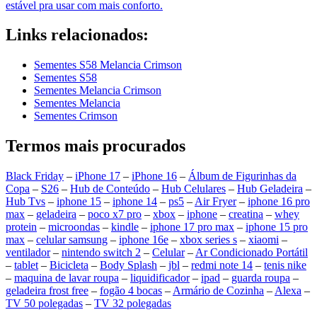
estável pra usar com mais conforto.
Links relacionados:
Sementes S58 Melancia Crimson
Sementes S58
Sementes Melancia Crimson
Sementes Melancia
Sementes Crimson
Termos mais procurados
Black Friday
–
iPhone 17
–
iPhone 16
–
Álbum de Figurinhas da
Copa
–
S26
–
Hub de Conteúdo
–
Hub Celulares
–
Hub Geladeira
–
Hub Tvs
–
iphone 15
–
iphone 14
–
ps5
–
Air Fryer
–
iphone 16 pro
max
–
geladeira
–
poco x7 pro
–
xbox
–
iphone
–
creatina
–
whey
protein
–
microondas
–
kindle
–
iphone 17 pro max
–
iphone 15 pro
max
–
celular samsung
–
iphone 16e
–
xbox series s
–
xiaomi
–
ventilador
–
nintendo switch 2
–
Celular
–
Ar Condicionado Portátil
–
tablet
–
Bicicleta
–
Body Splash
–
jbl
–
redmi note 14
–
tenis nike
–
maquina de lavar roupa
–
liquidificador
–
ipad
–
guarda roupa
–
geladeira frost free
–
fogão 4 bocas
–
Armário de Cozinha
–
Alexa
–
TV 50 polegadas
–
TV 32 polegadas