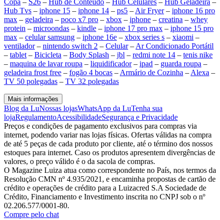
Copa
–
S26
–
Hub de Conteúdo
–
Hub Celulares
–
Hub Geladeira
–
Hub Tvs
–
iphone 15
–
iphone 14
–
ps5
–
Air Fryer
–
iphone 16 pro
max
–
geladeira
–
poco x7 pro
–
xbox
–
iphone
–
creatina
–
whey
protein
–
microondas
–
kindle
–
iphone 17 pro max
–
iphone 15 pro
max
–
celular samsung
–
iphone 16e
–
xbox series s
–
xiaomi
–
ventilador
–
nintendo switch 2
–
Celular
–
Ar Condicionado Portátil
–
tablet
–
Bicicleta
–
Body Splash
–
jbl
–
redmi note 14
–
tenis nike
–
maquina de lavar roupa
–
liquidificador
–
ipad
–
guarda roupa
–
geladeira frost free
–
fogão 4 bocas
–
Armário de Cozinha
–
Alexa
–
TV 50 polegadas
–
TV 32 polegadas
Mais informações
Blog da Lu
Nossas lojas
WhatsApp da Lu
Tenha sua
loja
Regulamento
Acessibilidade
Segurança e Privacidade
Preços e condições de pagamento exclusivos para compras via
internet, podendo variar nas lojas físicas. Ofertas válidas na compra
de até 5 peças de cada produto por cliente, até o término dos nossos
estoques para internet. Caso os produtos apresentem divergências de
valores, o preço válido é o da sacola de compras.
O Magazine Luiza atua como correspondente no País, nos termos da
Resolução CMN nº 4.935/2021, e encaminha propostas de cartão de
crédito e operações de crédito para a Luizacred S.A Sociedade de
Crédito, Financiamento e Investimento inscrita no CNPJ sob o nº
02.206.577/0001-80.
Compre pelo chat