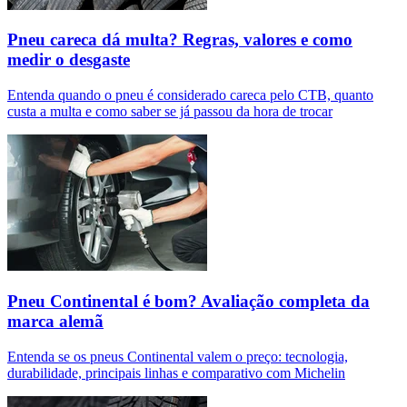
Pneu careca dá multa? Regras, valores e como
medir o desgaste
Entenda quando o pneu é considerado careca pelo CTB, quanto
custa a multa e como saber se já passou da hora de trocar
Pneu Continental é bom? Avaliação completa da
marca alemã
Entenda se os pneus Continental valem o preço: tecnologia,
durabilidade, principais linhas e comparativo com Michelin