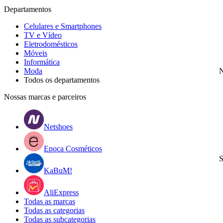
Departamentos
Celulares e Smartphones
TV e Vídeo
Eletrodomésticos
Móveis
Informática
Moda
N
Todos os departamentos
Nossas marcas e parceiros
Netshoes
Epoca Cosméticos
S
KaBuM!
AliExpress
Todas as marcas
Todas as categorias
Todas as subcategorias