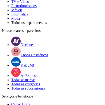
TV e Vídeo
Eletrodomésticos
Móveis
Informática
Moda
Todos os departamentos
Nossas marcas e parceiros
Netshoes
Epoca Cosméticos
KaBuM!
AliExpress
Todas as marcas
Todas as categorias
Todas as subcategorias
Serviços e benefícios
Cartão Luiza