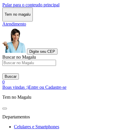
Pular para o conteudo principal
Tem no magalu
Atendimento
Digite seu CEP
Buscar no Magalu
Buscar
0
Boas vindas :)
Entre ou Cadastre-se
Tem no Magalu
Departamentos
Celulares e Smartphones