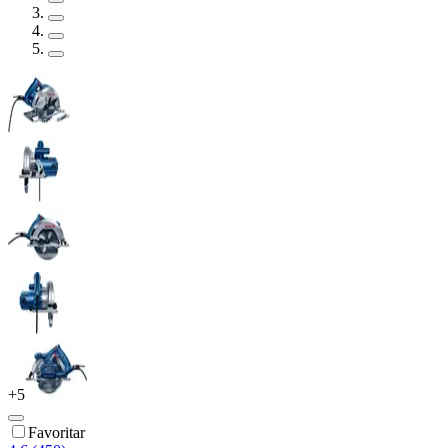
+
5
Favoritar