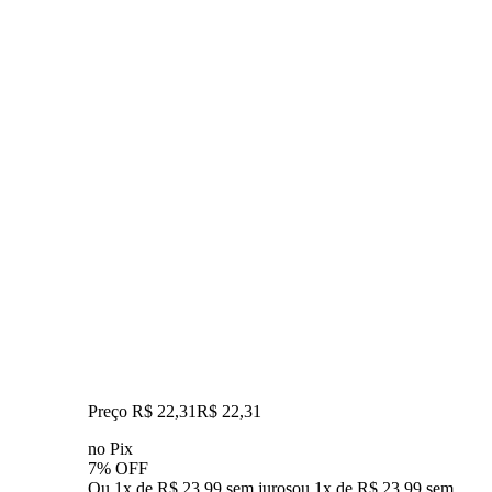
Preço R$ 22,31
R$
22
,
31
no Pix
7% OFF
Ou 1x de R$ 23,99 sem juros
ou
1
x de
R$ 23,99
sem