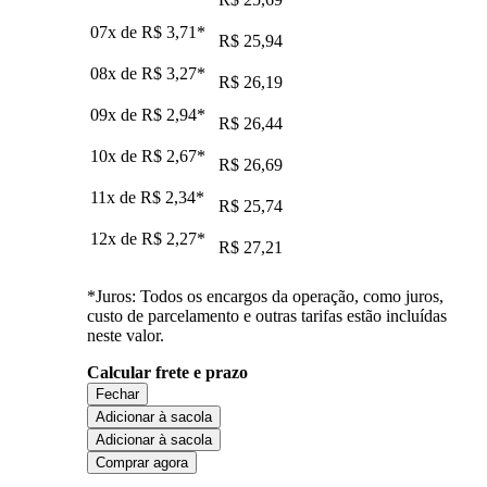
07x de
R$ 3,71
*
R$ 25,94
08x de
R$ 3,27
*
R$ 26,19
09x de
R$ 2,94
*
R$ 26,44
10x de
R$ 2,67
*
R$ 26,69
11x de
R$ 2,34
*
R$ 25,74
12x de
R$ 2,27
*
R$ 27,21
*Juros: Todos os encargos da operação, como juros,
custo de parcelamento e outras tarifas estão incluídas
neste valor.
Calcular frete e prazo
Fechar
Adicionar à sacola
Adicionar à sacola
Comprar agora