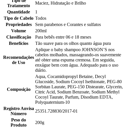
Tipo de
Maciez, Hidratação e Brilho
Tratamento
Quantidade
1
Tipo de Cabelo
Todos
Propriedades
Sem parabenos e Corantes e sulfatos
Volume
200ml
Classificação
Para bebês entre 06 e 18 meses
Benefícios
Tão suave para os olhos quanto água pura
Aplique o baby shampoo JOHNSON’S nos
cabelos molhados, massageando-os suavemente
Recomendações
até obter uma espuma cremosa. Em seguida,
de Uso
enxágue bem com água. Adequado para o uso
diário.
Aqua, Cocamidopropyl Betaine, Decyl
Glucoside, Sodium Cocoyl Isethionate, PEG-80
Sorbitan Laurate, PEG-150 Distearate, Glycerin,
Composição
Citric Acid, Sodium Benzoate, Sodium Methyl
Cocoyl Taurate, Parfum, Disodium EDTA,
Polyquaternium-10
Registro Anvisa
25351.728830/2017-01
Número
Peso do
200g
Produto