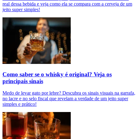
real dessa bebida e veja como ela se compara com a cerveja de um
jeito super simples!
Como saber se o whisky é original? Veja os
principais sinais
Medo de levar gato por lebre? Descubra os sinais visuais na garrafa,
no lacre e no selo fiscal que revelam a verdade de um jeito super
simples e prático!