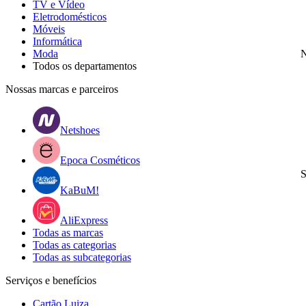
TV e Vídeo
Eletrodomésticos
Móveis
Informática
Moda
N
Todos os departamentos
Nossas marcas e parceiros
Netshoes
Epoca Cosméticos
S
KaBuM!
AliExpress
Todas as marcas
Todas as categorias
Todas as subcategorias
Serviços e benefícios
Cartão Luiza