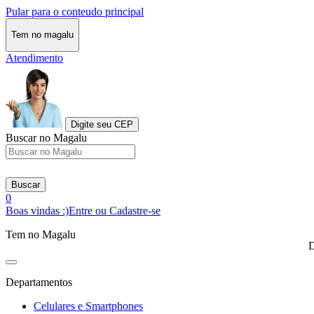
Pular para o conteudo principal
Tem no magalu
Atendimento
Digite seu CEP
Buscar no Magalu
Buscar
0
Boas vindas :)
Entre ou Cadastre-se
Tem no Magalu
D
Departamentos
Celulares e Smartphones