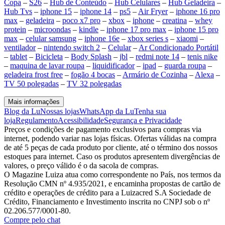
Copa
–
S26
–
Hub de Conteúdo
–
Hub Celulares
–
Hub Geladeira
–
Hub Tvs
–
iphone 15
–
iphone 14
–
ps5
–
Air Fryer
–
iphone 16 pro
max
–
geladeira
–
poco x7 pro
–
xbox
–
iphone
–
creatina
–
whey
protein
–
microondas
–
kindle
–
iphone 17 pro max
–
iphone 15 pro
max
–
celular samsung
–
iphone 16e
–
xbox series s
–
xiaomi
–
ventilador
–
nintendo switch 2
–
Celular
–
Ar Condicionado Portátil
–
tablet
–
Bicicleta
–
Body Splash
–
jbl
–
redmi note 14
–
tenis nike
–
maquina de lavar roupa
–
liquidificador
–
ipad
–
guarda roupa
–
geladeira frost free
–
fogão 4 bocas
–
Armário de Cozinha
–
Alexa
–
TV 50 polegadas
–
TV 32 polegadas
Mais informações
Blog da Lu
Nossas lojas
WhatsApp da Lu
Tenha sua
loja
Regulamento
Acessibilidade
Segurança e Privacidade
Preços e condições de pagamento exclusivos para compras via
internet, podendo variar nas lojas físicas. Ofertas válidas na compra
de até 5 peças de cada produto por cliente, até o término dos nossos
estoques para internet. Caso os produtos apresentem divergências de
valores, o preço válido é o da sacola de compras.
O Magazine Luiza atua como correspondente no País, nos termos da
Resolução CMN nº 4.935/2021, e encaminha propostas de cartão de
crédito e operações de crédito para a Luizacred S.A Sociedade de
Crédito, Financiamento e Investimento inscrita no CNPJ sob o nº
02.206.577/0001-80.
Compre pelo chat