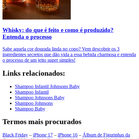
Whisky: do que é feito e como é produzido?
Entenda o processo
Sabe aquela cor dourada linda no copo? Vem descobrir os 3
ingredientes secretos que dão vida a essa bebida charmosa e entenda
o processo de um jeito super simples!
Links relacionados:
Shampoo Infantil Johnsons Baby
Shampoo Infantil
Shampoo Johnsons Baby
Shampoo Johnsons
Shampoo Baby
Termos mais procurados
Black Friday
–
iPhone 17
–
iPhone 16
–
Álbum de Figurinhas da