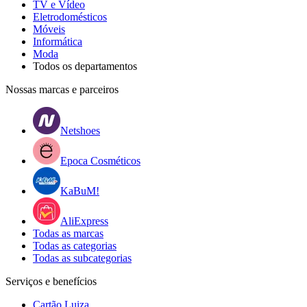
TV e Vídeo
Eletrodomésticos
Móveis
Informática
Moda
Todos os departamentos
Nossas marcas e parceiros
Netshoes
Epoca Cosméticos
KaBuM!
AliExpress
Todas as marcas
Todas as categorias
Todas as subcategorias
Serviços e benefícios
Cartão Luiza