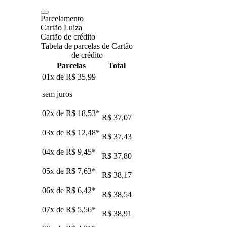
Parcelamento
Cartão Luiza
Cartão de crédito
Tabela de parcelas de Cartão
de crédito
Parcelas
Total
01x de
R$ 35,99
sem juros
02x de
R$ 18,53
*
R$ 37,07
03x de
R$ 12,48
*
R$ 37,43
04x de
R$ 9,45
*
R$ 37,80
05x de
R$ 7,63
*
R$ 38,17
06x de
R$ 6,42
*
R$ 38,54
07x de
R$ 5,56
*
R$ 38,91