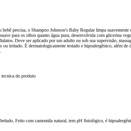
eu bebê precisa, o Shampoo Johnson's Baby Regular limpa suavemente e
suave para os olhos quanto água pura, desenvolvida com glicerina veg
 e ftalatos. Deve ser aplicado por um adulto ou sob sua supervisão, mass
o ou irritado. É dermatologicamente testado e hipoalergênico, além de d
.
 tecnica do produto
beludo. Feito com camomila natural, tem pH fisiológico, é hipoalergêni