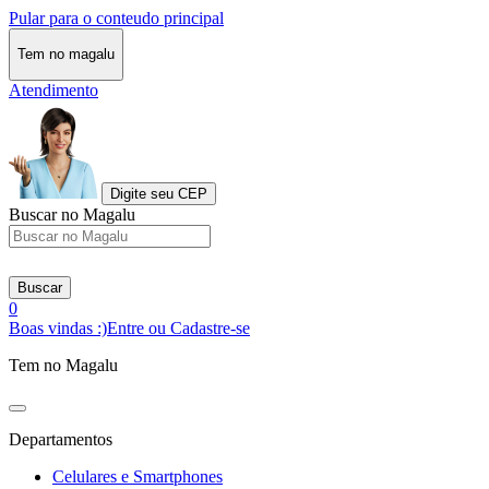
Pular para o conteudo principal
Tem no magalu
Atendimento
Digite seu CEP
Buscar no Magalu
Buscar
0
Boas vindas :)
Entre ou Cadastre-se
Tem no Magalu
Departamentos
Celulares e Smartphones