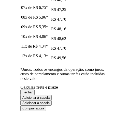
07x de
R$ 6,75
*
R$ 47,25
08x de
R$ 5,96
*
R$ 47,70
09x de
R$ 5,35
*
R$ 48,16
10x de
R$ 4,86
*
R$ 48,62
11x de
R$ 4,34
*
R$ 47,70
12x de
R$ 4,13
*
R$ 49,56
*Juros: Todos os encargos da operação, como juros,
custo de parcelamento e outras tarifas estão incluídas
neste valor.
Calcular frete e prazo
Fechar
Adicionar à sacola
Adicionar à sacola
Comprar agora