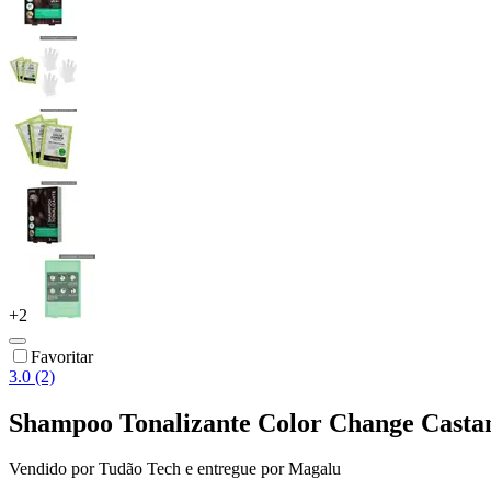
+
2
Favoritar
3.0 (2)
Shampoo Tonalizante Color Change Castan
Vendido por
Tudão Tech
e entregue por
Magalu