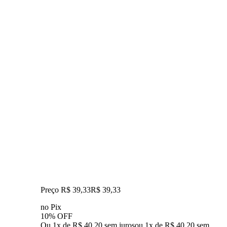
Preço R$ 39,33
R$
39
,
33
no Pix
10% OFF
Ou 1x de R$ 40,20 sem juros
ou
1
x de
R$ 40,20
sem