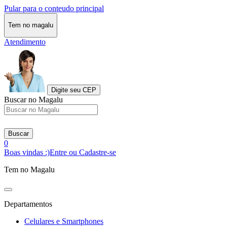
Pular para o conteudo principal
Tem no magalu
Atendimento
Digite seu CEP
Buscar no Magalu
Buscar
0
Boas vindas :)
Entre ou Cadastre-se
Tem no Magalu
Departamentos
Celulares e Smartphones