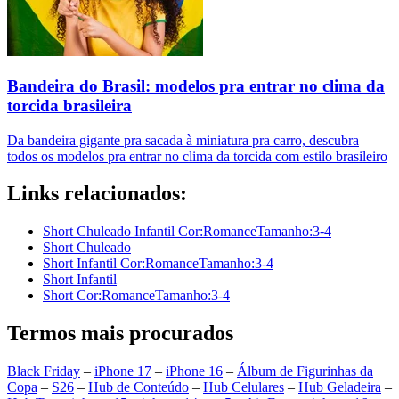
Bandeira do Brasil: modelos pra entrar no clima da
torcida brasileira
Da bandeira gigante pra sacada à miniatura pra carro, descubra
todos os modelos pra entrar no clima da torcida com estilo brasileiro
Links relacionados:
Short Chuleado Infantil Cor:RomanceTamanho:3-4
Short Chuleado
Short Infantil Cor:RomanceTamanho:3-4
Short Infantil
Short Cor:RomanceTamanho:3-4
Termos mais procurados
Black Friday
–
iPhone 17
–
iPhone 16
–
Álbum de Figurinhas da
Copa
–
S26
–
Hub de Conteúdo
–
Hub Celulares
–
Hub Geladeira
–