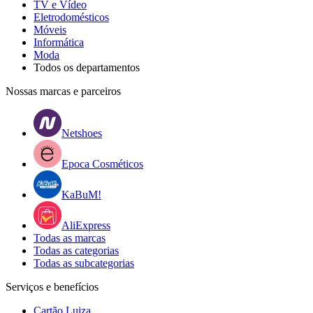
TV e Vídeo
Eletrodomésticos
Móveis
Informática
Moda
Todos os departamentos
Nossas marcas e parceiros
Netshoes
Epoca Cosméticos
KaBuM!
AliExpress
Todas as marcas
Todas as categorias
Todas as subcategorias
Serviços e benefícios
Cartão Luiza