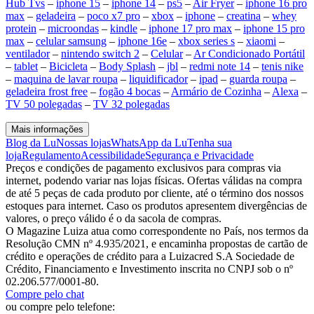
Hub Tvs
–
iphone 15
–
iphone 14
–
ps5
–
Air Fryer
–
iphone 16 pro
max
–
geladeira
–
poco x7 pro
–
xbox
–
iphone
–
creatina
–
whey
protein
–
microondas
–
kindle
–
iphone 17 pro max
–
iphone 15 pro
max
–
celular samsung
–
iphone 16e
–
xbox series s
–
xiaomi
–
ventilador
–
nintendo switch 2
–
Celular
–
Ar Condicionado Portátil
–
tablet
–
Bicicleta
–
Body Splash
–
jbl
–
redmi note 14
–
tenis nike
–
maquina de lavar roupa
–
liquidificador
–
ipad
–
guarda roupa
–
geladeira frost free
–
fogão 4 bocas
–
Armário de Cozinha
–
Alexa
–
TV 50 polegadas
–
TV 32 polegadas
Mais informações
Blog da Lu
Nossas lojas
WhatsApp da Lu
Tenha sua
loja
Regulamento
Acessibilidade
Segurança e Privacidade
Preços e condições de pagamento exclusivos para compras via
internet, podendo variar nas lojas físicas. Ofertas válidas na compra
de até 5 peças de cada produto por cliente, até o término dos nossos
estoques para internet. Caso os produtos apresentem divergências de
valores, o preço válido é o da sacola de compras.
O Magazine Luiza atua como correspondente no País, nos termos da
Resolução CMN nº 4.935/2021, e encaminha propostas de cartão de
crédito e operações de crédito para a Luizacred S.A Sociedade de
Crédito, Financiamento e Investimento inscrita no CNPJ sob o nº
02.206.577/0001-80.
Compre pelo chat
ou compre pelo telefone: