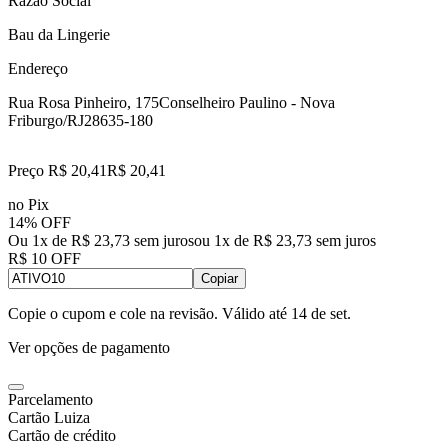
Razão Social
Bau da Lingerie
Endereço
Rua Rosa Pinheiro, 175
Conselheiro Paulino - Nova
Friburgo/RJ
28635-180
Preço R$ 20,41
R$
20
,
41
no Pix
14% OFF
Ou 1x de R$ 23,73 sem juros
ou
1
x de
R$ 23,73
sem juros
R$ 10 OFF
Copiar
Copie o cupom e cole na revisão. Válido até
14 de set
.
Ver opções de pagamento
Parcelamento
Cartão Luiza
Cartão de crédito