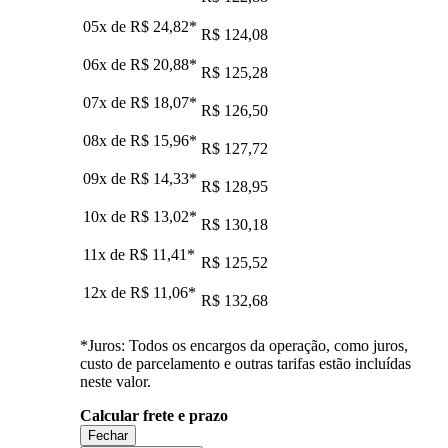
05x de
R$ 24,82
*
R$ 124,08
06x de
R$ 20,88
*
R$ 125,28
07x de
R$ 18,07
*
R$ 126,50
08x de
R$ 15,96
*
R$ 127,72
09x de
R$ 14,33
*
R$ 128,95
10x de
R$ 13,02
*
R$ 130,18
11x de
R$ 11,41
*
R$ 125,52
12x de
R$ 11,06
*
R$ 132,68
*Juros: Todos os encargos da operação, como juros,
custo de parcelamento e outras tarifas estão incluídas
neste valor.
Calcular frete e prazo
Fechar