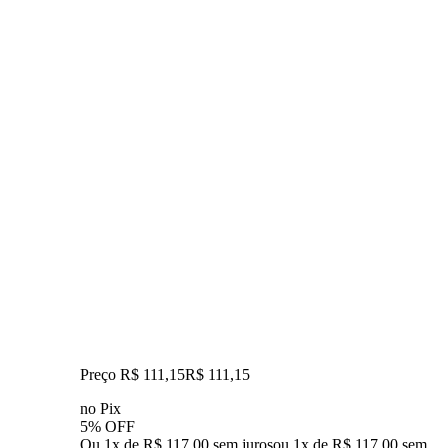
Preço R$ 111,15
R$
111
,
15
no Pix
5% OFF
Ou 1x de R$ 117,00 sem juros
ou
1
x de
R$ 117,00
sem