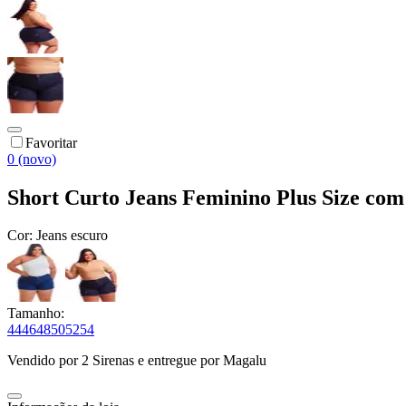
Favoritar
0 (novo)
Short Curto Jeans Feminino Plus Size com 
Cor:
Jeans escuro
Tamanho:
44
46
48
50
52
54
Vendido por
2 Sirenas
e entregue por
Magalu