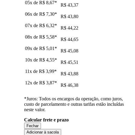
05x de
R$ 8,67
*
R$ 43,37
06x de
R$ 7,30
*
R$ 43,80
07x de
R$ 6,32
*
R$ 44,22
08x de
R$ 5,58
*
R$ 44,65
09x de
R$ 5,01
*
R$ 45,08
10x de
R$ 4,55
*
R$ 45,51
11x de
R$ 3,99
*
R$ 43,88
12x de
R$ 3,87
*
R$ 46,38
*Juros: Todos os encargos da operação, como juros,
custo de parcelamento e outras tarifas estão incluídas
neste valor.
Calcular frete e prazo
Fechar
Adicionar à sacola