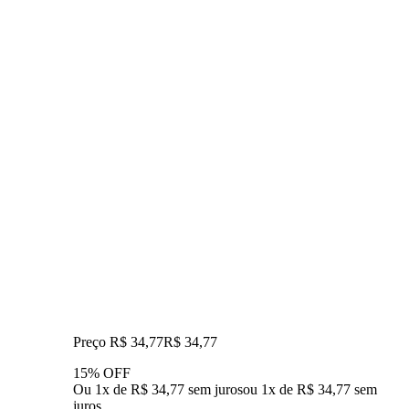
Preço R$ 34,77
R$
34
,
77
15% OFF
Ou 1x de R$ 34,77 sem juros
ou
1
x de
R$ 34,77
sem
juros