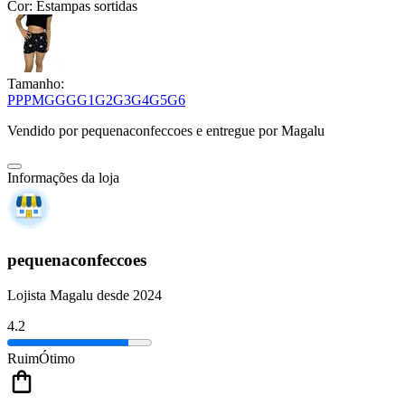
Cor:
Estampas sortidas
Tamanho:
PP
P
M
G
GG
G1
G2
G3
G4
G5
G6
Vendido por
pequenaconfeccoes
e entregue por
Magalu
Informações da loja
pequenaconfeccoes
Lojista Magalu desde 2024
4.2
Ruim
Ótimo