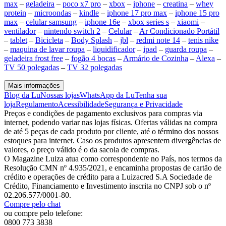
max
–
geladeira
–
poco x7 pro
–
xbox
–
iphone
–
creatina
–
whey
protein
–
microondas
–
kindle
–
iphone 17 pro max
–
iphone 15 pro
max
–
celular samsung
–
iphone 16e
–
xbox series s
–
xiaomi
–
ventilador
–
nintendo switch 2
–
Celular
–
Ar Condicionado Portátil
–
tablet
–
Bicicleta
–
Body Splash
–
jbl
–
redmi note 14
–
tenis nike
–
maquina de lavar roupa
–
liquidificador
–
ipad
–
guarda roupa
–
geladeira frost free
–
fogão 4 bocas
–
Armário de Cozinha
–
Alexa
–
TV 50 polegadas
–
TV 32 polegadas
Mais informações
Blog da Lu
Nossas lojas
WhatsApp da Lu
Tenha sua
loja
Regulamento
Acessibilidade
Segurança e Privacidade
Preços e condições de pagamento exclusivos para compras via
internet, podendo variar nas lojas físicas. Ofertas válidas na compra
de até 5 peças de cada produto por cliente, até o término dos nossos
estoques para internet. Caso os produtos apresentem divergências de
valores, o preço válido é o da sacola de compras.
O Magazine Luiza atua como correspondente no País, nos termos da
Resolução CMN nº 4.935/2021, e encaminha propostas de cartão de
crédito e operações de crédito para a Luizacred S.A Sociedade de
Crédito, Financiamento e Investimento inscrita no CNPJ sob o nº
02.206.577/0001-80.
Compre pelo chat
ou compre pelo telefone:
0800 773 3838