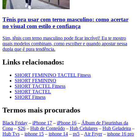
Tênis pra usar com terno masculino: como acertar
no visual com estilo e confiança
Sim, tênis com terno masculino pode ficar incrível! Eu te mostro
quais modelos combinam, como escolher e quando apostar nessa
dupla que é pura tendência.
Links relacionados:
SHORT FEMININO TACTEL Fitness
SHORT FEMININO
SHORT TACTEL Fitness
SHORT TACTEL
SHORT Fitness
Termos mais procurados
Black Friday
–
iPhone 17
–
iPhone 16
–
Álbum de Figurinhas da
Copa
–
S26
–
Hub de Conteúdo
–
Hub Celulares
–
Hub Geladeira
–
Hub Tvs
–
iphone 15
–
iphone 14
–
ps5
–
Air Fryer
–
iphone 16 pro