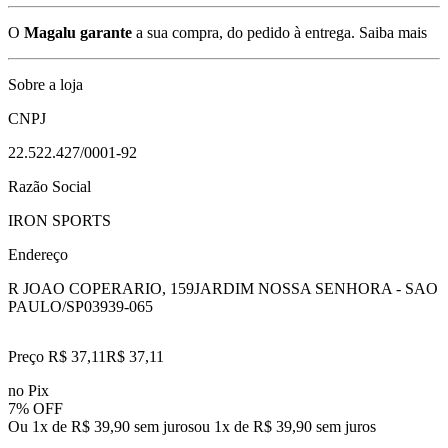
O
Magalu garante
a sua compra, do pedido à entrega.
Saiba mais
Sobre a loja
CNPJ
22.522.427/0001-92
Razão Social
IRON SPORTS
Endereço
R JOAO COPERARIO, 159
JARDIM NOSSA SENHORA - SAO
PAULO/SP
03939-065
Preço R$ 37,11
R$
37
,
11
no Pix
7% OFF
Ou 1x de R$ 39,90 sem juros
ou
1
x de
R$ 39,90
sem juros