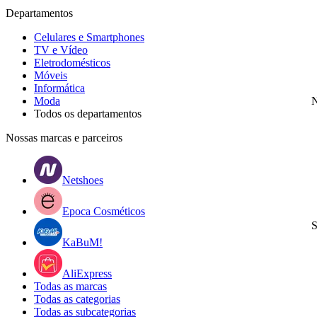
Departamentos
Celulares e Smartphones
TV e Vídeo
Eletrodomésticos
Móveis
Informática
Moda
N
Todos os departamentos
Nossas marcas e parceiros
Netshoes
Epoca Cosméticos
S
KaBuM!
AliExpress
Todas as marcas
Todas as categorias
Todas as subcategorias