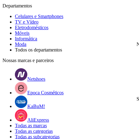
Departamentos
Celulares e Smartphones
TV e Vídeo
Eletrodomésticos
Móveis
Informática
Moda
N
Todos os departamentos
Nossas marcas e parceiros
Netshoes
Epoca Cosméticos
S
KaBuM!
AliExpress
Todas as marcas
Todas as categorias
Todas as subcategorias