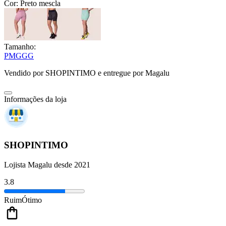
Cor:
Preto mescla
Tamanho:
P
M
G
GG
Vendido por
SHOPINTIMO
e entregue por
Magalu
Informações da loja
SHOPINTIMO
Lojista Magalu desde 2021
3.8
Ruim
Ótimo