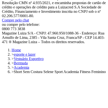
Resolução CMN nº 4.935/2021, e encaminha propostas de cartão de
crédito e operações de crédito para a Luizacred S.A Sociedade de
Crédito, Financiamento e Investimento inscrita no CNPJ sob o nº
02.206.577/0001-80.
Compre pelo chat
ou compre pelo telefone:
0800 773 3838
Magazine Luiza S/A - CNPJ: 47.960.950/1088-36 - Endereço: Rua
Arnulfo de Lima, 2385 - Vila Santa Cruz, Franca/SP - CEP 14.403-
471 ® Magazine Luiza – Todos os direitos reservados.
Home
>
esporte e lazer
>
Vestuário Esportivo
>
Bermuda
>
Academia
>
Short Sem Costura Selene Sport Academia Fitness Feminino