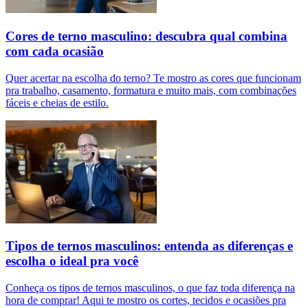
Cores de terno masculino: descubra qual combina
com cada ocasião
Quer acertar na escolha do terno? Te mostro as cores que funcionam
pra trabalho, casamento, formatura e muito mais, com combinações
fáceis e cheias de estilo.
Tipos de ternos masculinos: entenda as diferenças e
escolha o ideal pra você
Conheça os tipos de ternos masculinos, o que faz toda diferença na
hora de comprar! Aqui te mostro os cortes, tecidos e ocasiões pra