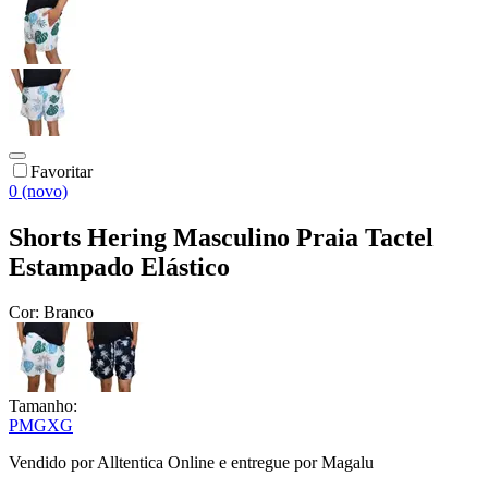
Favoritar
0 (novo)
Shorts Hering Masculino Praia Tactel
Estampado Elástico
Cor:
Branco
Tamanho:
P
M
G
XG
Vendido por
Alltentica Online
e entregue por
Magalu