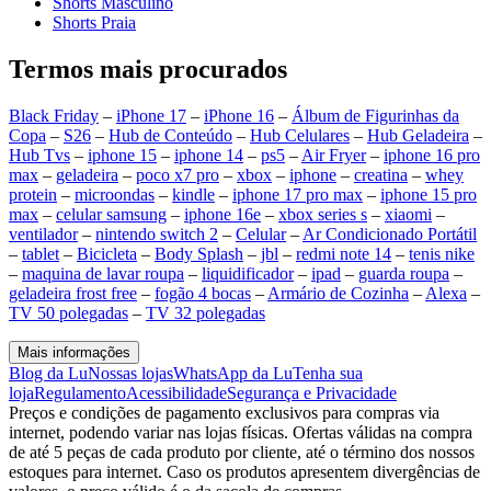
Shorts Masculino
Shorts Praia
Termos mais procurados
Black Friday
–
iPhone 17
–
iPhone 16
–
Álbum de Figurinhas da
Copa
–
S26
–
Hub de Conteúdo
–
Hub Celulares
–
Hub Geladeira
–
Hub Tvs
–
iphone 15
–
iphone 14
–
ps5
–
Air Fryer
–
iphone 16 pro
max
–
geladeira
–
poco x7 pro
–
xbox
–
iphone
–
creatina
–
whey
protein
–
microondas
–
kindle
–
iphone 17 pro max
–
iphone 15 pro
max
–
celular samsung
–
iphone 16e
–
xbox series s
–
xiaomi
–
ventilador
–
nintendo switch 2
–
Celular
–
Ar Condicionado Portátil
–
tablet
–
Bicicleta
–
Body Splash
–
jbl
–
redmi note 14
–
tenis nike
–
maquina de lavar roupa
–
liquidificador
–
ipad
–
guarda roupa
–
geladeira frost free
–
fogão 4 bocas
–
Armário de Cozinha
–
Alexa
–
TV 50 polegadas
–
TV 32 polegadas
Mais informações
Blog da Lu
Nossas lojas
WhatsApp da Lu
Tenha sua
loja
Regulamento
Acessibilidade
Segurança e Privacidade
Preços e condições de pagamento exclusivos para compras via
internet, podendo variar nas lojas físicas. Ofertas válidas na compra
de até 5 peças de cada produto por cliente, até o término dos nossos
estoques para internet. Caso os produtos apresentem divergências de