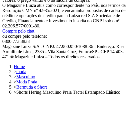
valores, o preço válido é o da sacola de compras.
O Magazine Luiza atua como correspondente no País, nos termos da
Resolução CMN nº 4.935/2021, e encaminha propostas de cartão de
crédito e operações de crédito para a Luizacred S.A Sociedade de
Crédito, Financiamento e Investimento inscrita no CNPJ sob o nº
02.206.577/0001-80.
Compre pelo chat
ou compre pelo telefone:
0800 773 3838
Magazine Luiza S/A - CNPJ: 47.960.950/1088-36 - Endereço: Rua
Arnulfo de Lima, 2385 - Vila Santa Cruz, Franca/SP - CEP 14.403-
471 ® Magazine Luiza – Todos os direitos reservados.
Home
>
moda
>
Masculino
>
Moda Praia
>
Bermuda e Short
>
Shorts Hering Masculino Praia Tactel Estampado Elástico