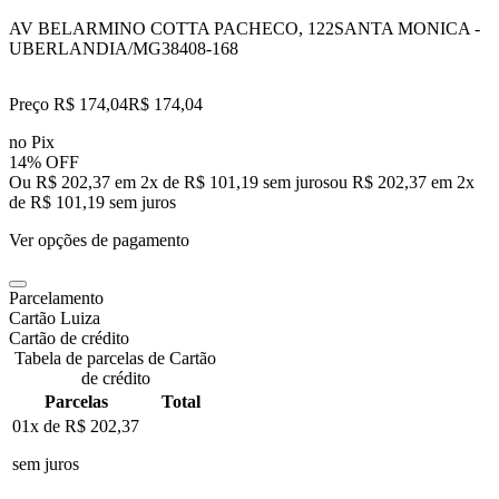
AV BELARMINO COTTA PACHECO, 122
SANTA MONICA -
UBERLANDIA/MG
38408-168
Preço R$ 174,04
R$
174
,
04
no Pix
14% OFF
Ou R$ 202,37 em 2x de R$ 101,19 sem juros
ou
R$ 202,37
em
2
x
de
R$ 101,19
sem juros
Ver opções de pagamento
Parcelamento
Cartão Luiza
Cartão de crédito
Tabela de parcelas de Cartão
de crédito
Parcelas
Total
01x de
R$ 202,37
sem juros