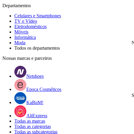
Departamentos
Celulares e Smartphones
TV e Vídeo
Eletrodomésticos
Móveis
Informática
Moda
N
Todos os departamentos
Nossas marcas e parceiros
Netshoes
Epoca Cosméticos
S
KaBuM!
AliExpress
Todas as marcas
Todas as categorias
Todas as subcategorias