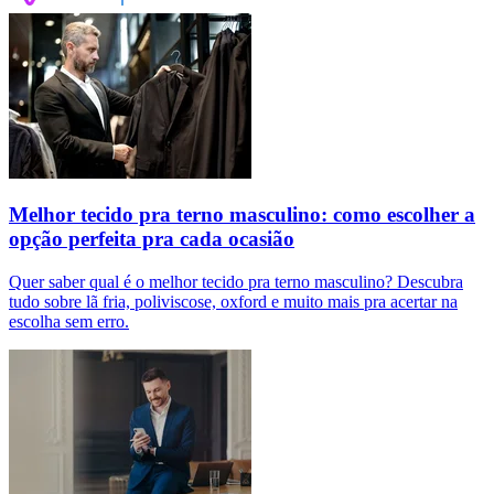
Melhor tecido pra terno masculino: como escolher a
opção perfeita pra cada ocasião
Quer saber qual é o melhor tecido pra terno masculino? Descubra
tudo sobre lã fria, poliviscose, oxford e muito mais pra acertar na
escolha sem erro.