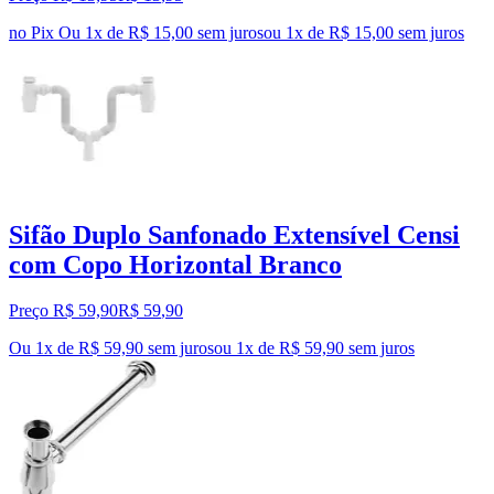
no Pix
Ou 1x de R$ 15,00 sem juros
ou
1
x de
R$ 15,00
sem juros
Sifão Duplo Sanfonado Extensível Censi
com Copo Horizontal Branco
Preço R$ 59,90
R$
59
,
90
Ou 1x de R$ 59,90 sem juros
ou
1
x de
R$ 59,90
sem juros