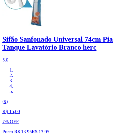
Sifão Sanfonado Universal 74cm Pia
Tanque Lavatório Branco herc
5.0
(9)
R$ 15,00
7% OFF
Preço R$ 13,95
R$
13
,
95