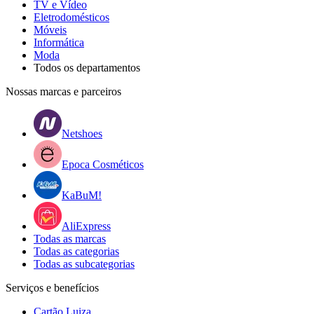
TV e Vídeo
Eletrodomésticos
Móveis
Informática
Moda
Todos os departamentos
Nossas marcas e parceiros
Netshoes
Epoca Cosméticos
KaBuM!
AliExpress
Todas as marcas
Todas as categorias
Todas as subcategorias
Serviços e benefícios
Cartão Luiza