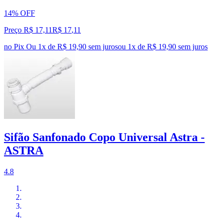
14% OFF
Preço R$ 17,11
R$
17
,
11
no Pix
Ou 1x de R$ 19,90 sem juros
ou
1
x de
R$ 19,90
sem juros
Sifão Sanfonado Copo Universal Astra -
ASTRA
4.8