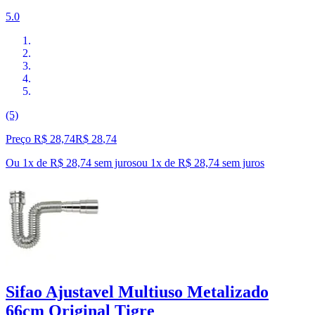
5.0
(5)
Preço R$ 28,74
R$
28
,
74
Ou 1x de R$ 28,74 sem juros
ou
1
x de
R$ 28,74
sem juros
Sifao Ajustavel Multiuso Metalizado
66cm Original Tigre