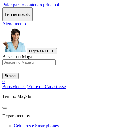
Pular para o conteudo principal
Tem no magalu
Atendimento
Digite seu CEP
Buscar no Magalu
Buscar
0
Boas vindas :)
Entre ou Cadastre-se
Tem no Magalu
Departamentos
Celulares e Smartphones