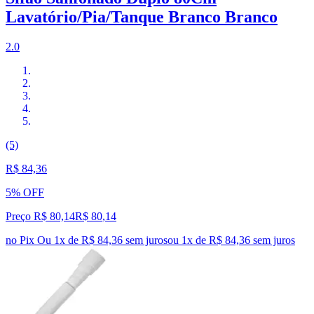
Lavatório/Pia/Tanque Branco Branco
2.0
(5)
R$ 84,36
5% OFF
Preço R$ 80,14
R$
80
,
14
no Pix
Ou 1x de R$ 84,36 sem juros
ou
1
x de
R$ 84,36
sem juros