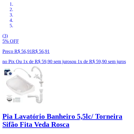
(3)
5% OFF
Preço R$ 56,91
R$
56
,
91
no Pix
Ou 1x de R$ 59,90 sem juros
ou
1
x de
R$ 59,90
sem juros
Pia Lavatório Banheiro 5,5lc/ Torneira
Sifão Fita Veda Rosca