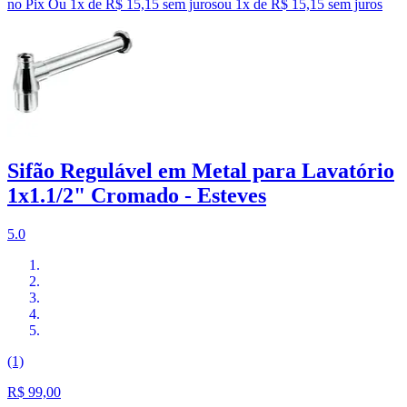
no Pix
Ou 1x de R$ 15,15 sem juros
ou
1
x de
R$ 15,15
sem juros
Sifão Regulável em Metal para Lavatório
1x1.1/2" Cromado - Esteves
5.0
(1)
R$ 99,00