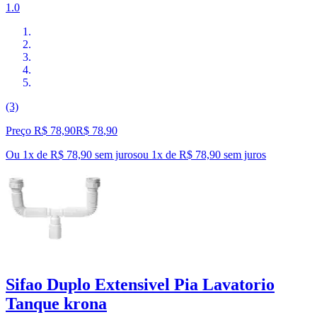
1.0
(3)
Preço R$ 78,90
R$
78
,
90
Ou 1x de R$ 78,90 sem juros
ou
1
x de
R$ 78,90
sem juros
Sifao Duplo Extensivel Pia Lavatorio
Tanque krona