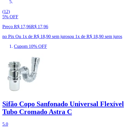
(12)
5% OFF
Preço R$ 17,96
R$
17
,
96
no Pix
Ou 1x de R$ 18,90 sem juros
ou
1
x de
R$ 18,90
sem juros
Cupom 10% OFF
Sifão Copo Sanfonado Universal Flexível
Tubo Cromado Astra C
5.0