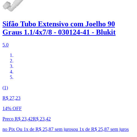
Sifão Tubo Extensivo com Joelho 90
Graus 1.1/4x7/8 - 030124-41 - Blukit
5.0
(1)
R$ 27,23
14% OFF
Preço R$ 23,42
R$
23
,
42
no Pix
Ou 1x de R$ 25,87 sem juros
ou
1
x de
R$ 25,87
sem juros