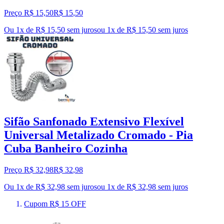
Preço R$ 15,50
R$
15
,
50
Ou 1x de R$ 15,50 sem juros
ou
1
x de
R$ 15,50
sem juros
Sifão Sanfonado Extensivo Flexível
Universal Metalizado Cromado - Pia
Cuba Banheiro Cozinha
Preço R$ 32,98
R$
32
,
98
Ou 1x de R$ 32,98 sem juros
ou
1
x de
R$ 32,98
sem juros
Cupom R$ 15 OFF