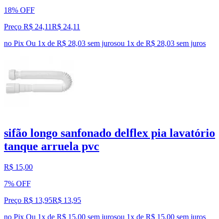
18% OFF
Preço R$ 24,11
R$
24
,
11
no Pix
Ou 1x de R$ 28,03 sem juros
ou
1
x de
R$ 28,03
sem juros
sifão longo sanfonado delflex pia lavatório
tanque arruela pvc
R$ 15,00
7% OFF
Preço R$ 13,95
R$
13
,
95
no Pix
Ou 1x de R$ 15,00 sem juros
ou
1
x de
R$ 15,00
sem juros