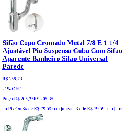
Sifão Copo Cromado Metal 7/8 E 1 1/4
Ajustável Pia Suspensa Cuba Com Sifao
Aparente Banheiro Sifao Universal
Parede
R$ 258,78
21% OFF
Preço R$ 205,35
R$
205
,
35
no Pix
Ou 3x de R$ 79,59 sem juros
ou
3
x de
R$ 79,59
sem juros