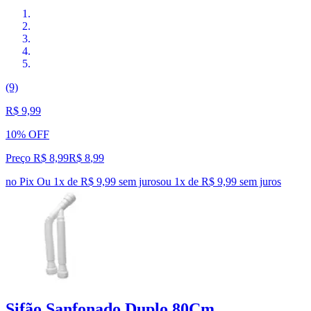
(9)
R$ 9,99
10% OFF
Preço R$ 8,99
R$
8
,
99
no Pix
Ou 1x de R$ 9,99 sem juros
ou
1
x de
R$ 9,99
sem juros
Sifão Sanfonado Duplo 80Cm