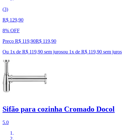
(3)
R$ 129,90
8% OFF
Preço R$ 119,90
R$
119
,
90
Ou 1x de R$ 119,90 sem juros
ou
1
x de
R$ 119,90
sem juros
Sifão para cozinha Cromado Docol
5.0