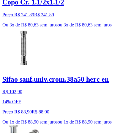
Copo Cr. 1.1/2x1.1/2
Preço R$ 241,89
R$
241
,
89
Ou 3x de R$ 80,63 sem juros
ou
3
x de
R$ 80,63
sem juros
Sifao sanf.univ.crom.38a50 herc en
R$ 102,90
14% OFF
Preço R$ 88,90
R$
88
,
90
Ou 1x de R$ 88,90 sem juros
ou
1
x de
R$ 88,90
sem juros