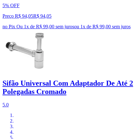
5% OFF
Preço R$ 94,05
R$
94
,
05
no Pix
Ou 1x de R$ 99,00 sem juros
ou
1
x de
R$ 99,00
sem juros
Sifão Universal Com Adaptador De Até 2
Polegadas Cromado
5.0