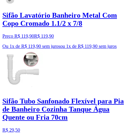
Sifão Lavatório Banheiro Metal Com
Copo Cromado 1.1/2 x 7/8
Preço R$ 119,90
R$
119
,
90
Ou 1x de R$ 119,90 sem juros
ou
1
x de
R$ 119,90
sem juros
Sifão Tubo Sanfonado Flexível para Pia
de Banheiro Cozinha Tanque Água
Quente ou Fria 70cm
R$ 29,50