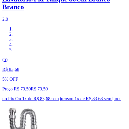
Branco
2.0
(5)
R$ 83,68
5% OFF
Preço R$ 79,50
R$
79
,
50
no Pix
Ou 1x de R$ 83,68 sem juros
ou
1
x de
R$ 83,68
sem juros