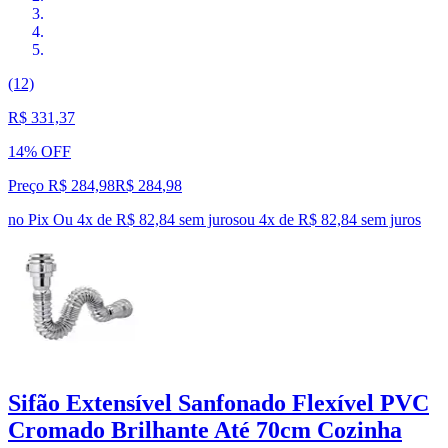
(12)
R$ 331,37
14% OFF
Preço R$ 284,98
R$
284
,
98
no Pix
Ou 4x de R$ 82,84 sem juros
ou
4
x de
R$ 82,84
sem juros
Sifão Extensível Sanfonado Flexível PVC
Cromado Brilhante Até 70cm Cozinha