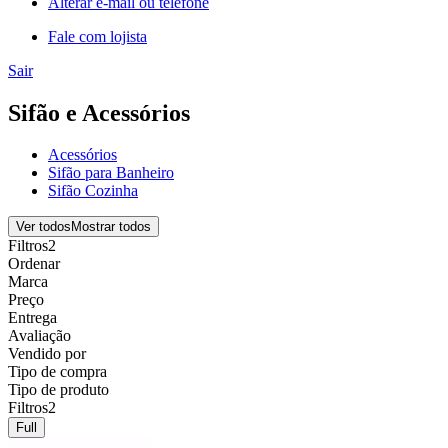
Alterar e-mail ou telefone
Fale com lojista
Sair
Sifão e Acessórios
Acessórios
Sifão para Banheiro
Sifão Cozinha
Ver todos
Mostrar todos
Filtros
2
Ordenar
Marca
Preço
Entrega
Avaliação
Vendido por
Tipo de compra
Tipo de produto
Filtros
2
Full