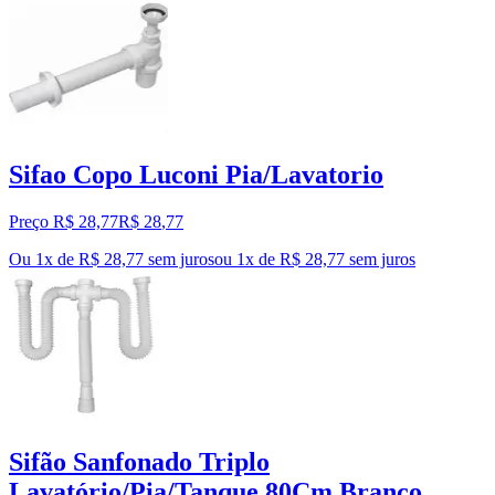
Sifao Copo Luconi Pia/Lavatorio
Preço R$ 28,77
R$
28
,
77
Ou 1x de R$ 28,77 sem juros
ou
1
x de
R$ 28,77
sem juros
Sifão Sanfonado Triplo
Lavatório/Pia/Tanque 80Cm Branco