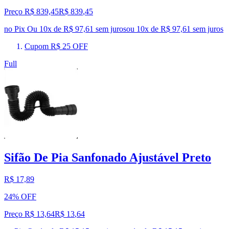
Preço R$ 839,45
R$
839
,
45
no Pix
Ou 10x de R$ 97,61 sem juros
ou
10
x de
R$ 97,61
sem juros
Cupom R$ 25 OFF
Full
Sifão De Pia Sanfonado Ajustável Preto
R$ 17,89
24% OFF
Preço R$ 13,64
R$
13
,
64