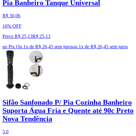
Pia Banheiro Tanque Universal
R$ 30,06
16% OFF
Preço R$ 25,13
R$
25
,
13
no Pix
Ou 1x de R$ 26,45 sem juros
ou
1
x de
R$ 26,45
sem juros
Sifão Sanfonado P/ Pia Cozinha Banheiro
Suporta Água Fria e Quente até 90c Preto
Nova Tendência
5.0