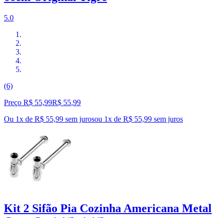
5.0
(6)
Preço R$ 55,99
R$
55
,
99
Ou 1x de R$ 55,99 sem juros
ou
1
x de
R$ 55,99
sem juros
Kit 2 Sifão Pia Cozinha Americana Metal