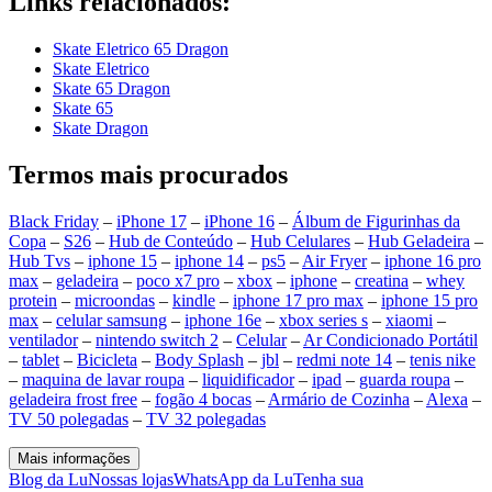
Links relacionados:
Skate Eletrico 65 Dragon
Skate Eletrico
Skate 65 Dragon
Skate 65
Skate Dragon
Termos mais procurados
Black Friday
–
iPhone 17
–
iPhone 16
–
Álbum de Figurinhas da
Copa
–
S26
–
Hub de Conteúdo
–
Hub Celulares
–
Hub Geladeira
–
Hub Tvs
–
iphone 15
–
iphone 14
–
ps5
–
Air Fryer
–
iphone 16 pro
max
–
geladeira
–
poco x7 pro
–
xbox
–
iphone
–
creatina
–
whey
protein
–
microondas
–
kindle
–
iphone 17 pro max
–
iphone 15 pro
max
–
celular samsung
–
iphone 16e
–
xbox series s
–
xiaomi
–
ventilador
–
nintendo switch 2
–
Celular
–
Ar Condicionado Portátil
–
tablet
–
Bicicleta
–
Body Splash
–
jbl
–
redmi note 14
–
tenis nike
–
maquina de lavar roupa
–
liquidificador
–
ipad
–
guarda roupa
–
geladeira frost free
–
fogão 4 bocas
–
Armário de Cozinha
–
Alexa
–
TV 50 polegadas
–
TV 32 polegadas
Mais informações
Blog da Lu
Nossas lojas
WhatsApp da Lu
Tenha sua