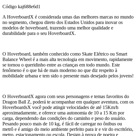
Código
kaj688e6d1
A HoverboardX é considerada umas das melhores marcas no mundo
no segmento, chegou direto dos Estados Unidos para inovar os
modelos de hoverboard, trazendo uma melhor qualidade e
durabilidade para o seu HoverboardX.
O Hoverboard, também conhecido como Skate Elétrico ou Smart
Balance Wheel é a mais alta tecnologia em movimento, rapidamente
se tornou o queridinho entre as crianças em todo mundo. Este
fenômeno é o que há de mais moderno no que diz respeito à
mobilidade urbana e tem sido o presente mais desejado pelos jovens!
O HoverboardX agora com seus personagens e temas favoritos do
Dragon Ball Z, poderá te acompanhar em qualquer aventura, com os
HoverboardsX você pode atingir velocidades de até 15Km/h
aproximadamente, e oferece uma autonomia de 10 a 15 Km por
carga, dependendo das condições do caminho e peso do usuário.
Pesando pouco mais de 10 kg, é fácil de carregar no ônibus ou
metrô e é amigo do meio ambiente perfeito para ir e vir do escritório,
metro, estacionamento ou escola. Design à prova de poeira e