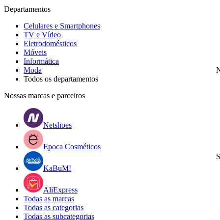
Departamentos
Celulares e Smartphones
TV e Vídeo
Eletrodomésticos
Móveis
Informática
Moda
N
Todos os departamentos
Nossas marcas e parceiros
Netshoes
Epoca Cosméticos
S
KaBuM!
AliExpress
Todas as marcas
Todas as categorias
Todas as subcategorias