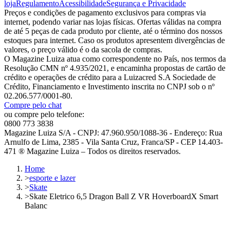
loja
Regulamento
Acessibilidade
Segurança e Privacidade
Preços e condições de pagamento exclusivos para compras via
internet, podendo variar nas lojas físicas. Ofertas válidas na compra
de até 5 peças de cada produto por cliente, até o término dos nossos
estoques para internet. Caso os produtos apresentem divergências de
valores, o preço válido é o da sacola de compras.
O Magazine Luiza atua como correspondente no País, nos termos da
Resolução CMN nº 4.935/2021, e encaminha propostas de cartão de
crédito e operações de crédito para a Luizacred S.A Sociedade de
Crédito, Financiamento e Investimento inscrita no CNPJ sob o nº
02.206.577/0001-80.
Compre pelo chat
ou compre pelo telefone:
0800 773 3838
Magazine Luiza S/A - CNPJ: 47.960.950/1088-36 - Endereço: Rua
Arnulfo de Lima, 2385 - Vila Santa Cruz, Franca/SP - CEP 14.403-
471 ® Magazine Luiza – Todos os direitos reservados.
Home
>
esporte e lazer
>
Skate
>
Skate Eletrico 6,5 Dragon Ball Z VR HoverboardX Smart
Balanc