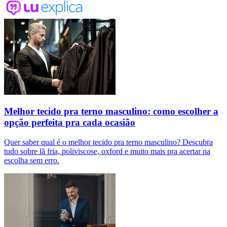
Melhor tecido pra terno masculino: como escolher a
opção perfeita pra cada ocasião
Quer saber qual é o melhor tecido pra terno masculino? Descubra
tudo sobre lã fria, poliviscose, oxford e muito mais pra acertar na
escolha sem erro.