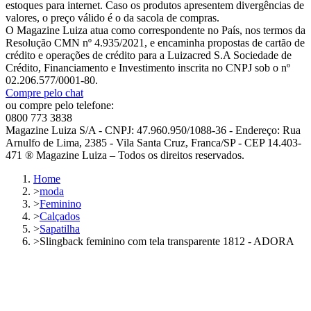
estoques para internet. Caso os produtos apresentem divergências de
valores, o preço válido é o da sacola de compras.
O Magazine Luiza atua como correspondente no País, nos termos da
Resolução CMN nº 4.935/2021, e encaminha propostas de cartão de
crédito e operações de crédito para a Luizacred S.A Sociedade de
Crédito, Financiamento e Investimento inscrita no CNPJ sob o nº
02.206.577/0001-80.
Compre pelo chat
ou compre pelo telefone:
0800 773 3838
Magazine Luiza S/A - CNPJ: 47.960.950/1088-36 - Endereço: Rua
Arnulfo de Lima, 2385 - Vila Santa Cruz, Franca/SP - CEP 14.403-
471 ® Magazine Luiza – Todos os direitos reservados.
Home
>
moda
>
Feminino
>
Calçados
>
Sapatilha
>
Slingback feminino com tela transparente 1812 - ADORA