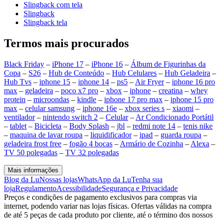
Slingback com tela
Slingback
Slingback tela
Termos mais procurados
Black Friday
–
iPhone 17
–
iPhone 16
–
Álbum de Figurinhas da
Copa
–
S26
–
Hub de Conteúdo
–
Hub Celulares
–
Hub Geladeira
–
Hub Tvs
–
iphone 15
–
iphone 14
–
ps5
–
Air Fryer
–
iphone 16 pro
max
–
geladeira
–
poco x7 pro
–
xbox
–
iphone
–
creatina
–
whey
protein
–
microondas
–
kindle
–
iphone 17 pro max
–
iphone 15 pro
max
–
celular samsung
–
iphone 16e
–
xbox series s
–
xiaomi
–
ventilador
–
nintendo switch 2
–
Celular
–
Ar Condicionado Portátil
–
tablet
–
Bicicleta
–
Body Splash
–
jbl
–
redmi note 14
–
tenis nike
–
maquina de lavar roupa
–
liquidificador
–
ipad
–
guarda roupa
–
geladeira frost free
–
fogão 4 bocas
–
Armário de Cozinha
–
Alexa
–
TV 50 polegadas
–
TV 32 polegadas
Mais informações
Blog da Lu
Nossas lojas
WhatsApp da Lu
Tenha sua
loja
Regulamento
Acessibilidade
Segurança e Privacidade
Preços e condições de pagamento exclusivos para compras via
internet, podendo variar nas lojas físicas. Ofertas válidas na compra
de até 5 peças de cada produto por cliente, até o término dos nossos