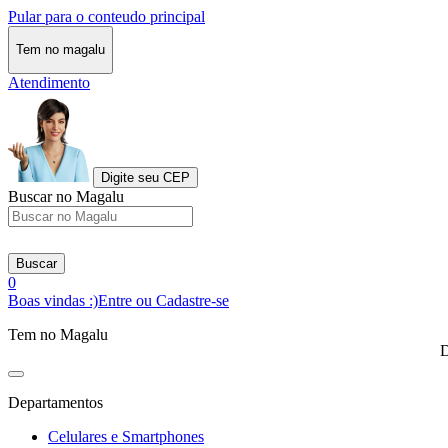
Pular para o conteudo principal
Tem no magalu
Atendimento
Digite seu CEP
Buscar no Magalu
Buscar
0
Boas vindas :)
Entre ou Cadastre-se
Tem no Magalu
D
Departamentos
Celulares e Smartphones