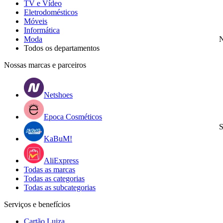
TV e Vídeo
Eletrodomésticos
Móveis
Informática
Moda
N
Todos os departamentos
Nossas marcas e parceiros
Netshoes
Epoca Cosméticos
S
KaBuM!
AliExpress
Todas as marcas
Todas as categorias
Todas as subcategorias
Serviços e benefícios
Cartão Luiza