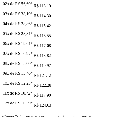
02x de
R$ 56,60
*
R$ 113,19
03x de
R$ 38,10
*
R$ 114,30
04x de
R$ 28,86
*
R$ 115,42
05x de
R$ 23,31
*
R$ 116,55
06x de
R$ 19,61
*
R$ 117,68
07x de
R$ 16,97
*
R$ 118,82
08x de
R$ 15,00
*
R$ 119,97
09x de
R$ 13,46
*
R$ 121,12
10x de
R$ 12,23
*
R$ 122,28
11x de
R$ 10,72
*
R$ 117,90
12x de
R$ 10,39
*
R$ 124,63
*Juros: Todos os encargos da operação, como juros, custo de