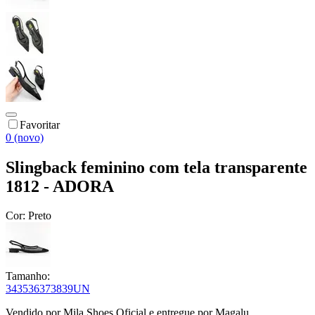
Favoritar
0 (novo)
Slingback feminino com tela transparente
1812 - ADORA
Cor:
Preto
Tamanho:
34
35
36
37
38
39
UN
Vendido por
Mila Shoes Oficial
e entregue por
Magalu