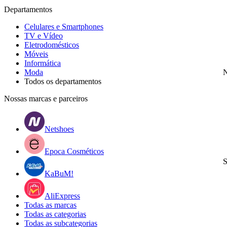
Departamentos
Celulares e Smartphones
TV e Vídeo
Eletrodomésticos
Móveis
Informática
Moda
N
Todos os departamentos
Nossas marcas e parceiros
Netshoes
Epoca Cosméticos
S
KaBuM!
AliExpress
Todas as marcas
Todas as categorias
Todas as subcategorias