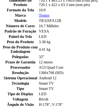
Dimensões do
720.1 x 463.25 x 194.6 mm (com pés),
Produto
720.1 x 422 x 63.3 mm (sem pés)
Formato da Tela
16:9
Marca
Tronos
Modelo
TR32SFA12B
Número de Cores
16.7 Milhões
Padrão de Furação
VESA
Painel da Tela
LED
Peso do Produto
3.38 kg
Peso do Produto com
4.41 kg
Embalagem
Polegadas
32"
Prazo de Garantia
12 meses
Processador
A53 Quad Core
Resolução
1366x768 (HD)
Sistema Operacional
Android 12
Tecnologia
Smart TV
Tipo
Smart TV
Tipo de Display
LED
Voltagem
Bivolt
Ângulo de Visão
H:178°, V:178°