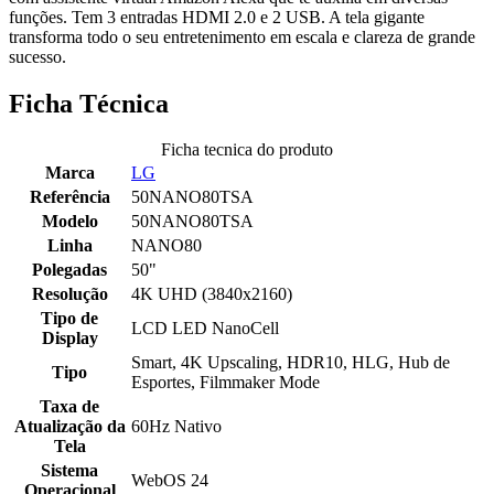
funções. Tem 3 entradas HDMI 2.0 e 2 USB. A tela gigante
transforma todo o seu entretenimento em escala e clareza de grande
sucesso.
Ficha Técnica
Ficha tecnica do produto
Marca
LG
Referência
50NANO80TSA
Modelo
50NANO80TSA
Linha
NANO80
Polegadas
50"
Resolução
4K UHD (3840x2160)
Tipo de
LCD LED NanoCell
Display
Smart, 4K Upscaling, HDR10, HLG, Hub de
Tipo
Esportes, Filmmaker Mode
Taxa de
Atualização da
60Hz Nativo
Tela
Sistema
WebOS 24
Operacional