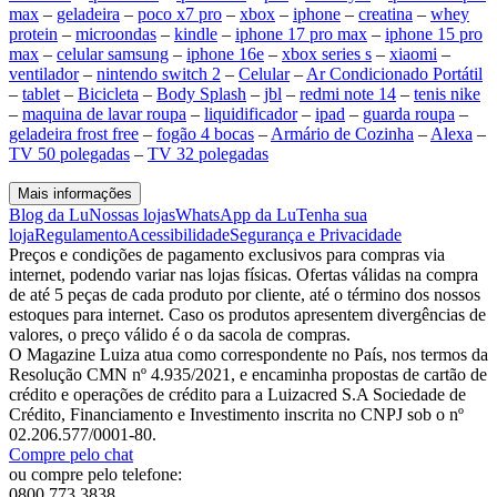
max
–
geladeira
–
poco x7 pro
–
xbox
–
iphone
–
creatina
–
whey
protein
–
microondas
–
kindle
–
iphone 17 pro max
–
iphone 15 pro
max
–
celular samsung
–
iphone 16e
–
xbox series s
–
xiaomi
–
ventilador
–
nintendo switch 2
–
Celular
–
Ar Condicionado Portátil
–
tablet
–
Bicicleta
–
Body Splash
–
jbl
–
redmi note 14
–
tenis nike
–
maquina de lavar roupa
–
liquidificador
–
ipad
–
guarda roupa
–
geladeira frost free
–
fogão 4 bocas
–
Armário de Cozinha
–
Alexa
–
TV 50 polegadas
–
TV 32 polegadas
Mais informações
Blog da Lu
Nossas lojas
WhatsApp da Lu
Tenha sua
loja
Regulamento
Acessibilidade
Segurança e Privacidade
Preços e condições de pagamento exclusivos para compras via
internet, podendo variar nas lojas físicas. Ofertas válidas na compra
de até 5 peças de cada produto por cliente, até o término dos nossos
estoques para internet. Caso os produtos apresentem divergências de
valores, o preço válido é o da sacola de compras.
O Magazine Luiza atua como correspondente no País, nos termos da
Resolução CMN nº 4.935/2021, e encaminha propostas de cartão de
crédito e operações de crédito para a Luizacred S.A Sociedade de
Crédito, Financiamento e Investimento inscrita no CNPJ sob o nº
02.206.577/0001-80.
Compre pelo chat
ou compre pelo telefone:
0800 773 3838