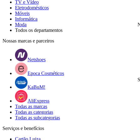
TV e Vídeo
Eletrodomésticos
Móveis
Informática
Moda
N
Todos os departamentos
Nossas marcas e parceiros
Netshoes
Epoca Cosméticos
S
KaBuM!
AliExpress
Todas as marcas
Todas as categorias
Todas as subcategorias
Serviços e benefícios
Cartão Luiza