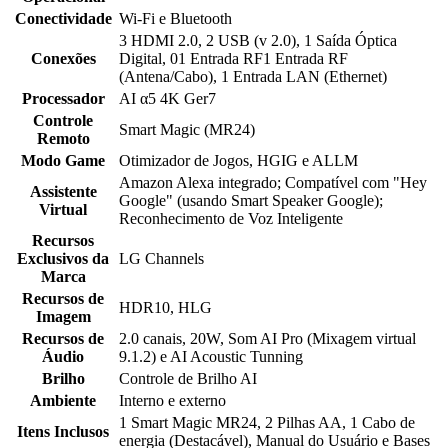
Conectividade
Wi-Fi e Bluetooth
3 HDMI 2.0, 2 USB (v 2.0), 1 Saída Óptica
Conexões
Digital, 01 Entrada RF1 Entrada RF
(Antena/Cabo), 1 Entrada LAN (Ethernet)
Processador
AI α5 4K Ger7
Controle
Smart Magic (MR24)
Remoto
Modo Game
Otimizador de Jogos, HGIG e ALLM
Amazon Alexa integrado; Compatível com "Hey
Assistente
Google" (usando Smart Speaker Google);
Virtual
Reconhecimento de Voz Inteligente
Recursos
Exclusivos da
LG Channels
Marca
Recursos de
HDR10, HLG
Imagem
Recursos de
2.0 canais, 20W, Som AI Pro (Mixagem virtual
Áudio
9.1.2) e AI Acoustic Tunning
Brilho
Controle de Brilho AI
Ambiente
Interno e externo
1 Smart Magic MR24, 2 Pilhas AA, 1 Cabo de
Itens Inclusos
energia (Destacável), Manual do Usuário e Bases