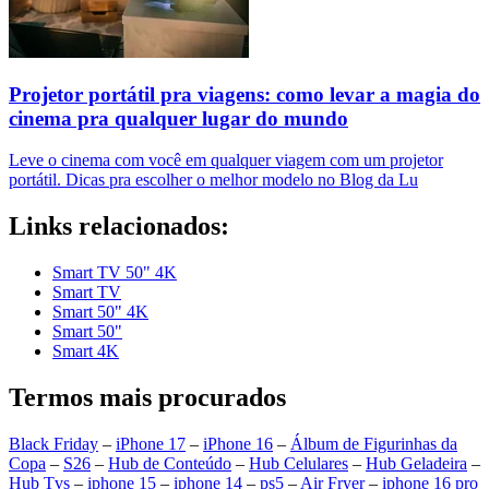
Projetor portátil pra viagens: como levar a magia do
cinema pra qualquer lugar do mundo
Leve o cinema com você em qualquer viagem com um projetor
portátil. Dicas pra escolher o melhor modelo no Blog da Lu
Links relacionados:
Smart TV 50" 4K
Smart TV
Smart 50" 4K
Smart 50"
Smart 4K
Termos mais procurados
Black Friday
–
iPhone 17
–
iPhone 16
–
Álbum de Figurinhas da
Copa
–
S26
–
Hub de Conteúdo
–
Hub Celulares
–
Hub Geladeira
–
Hub Tvs
–
iphone 15
–
iphone 14
–
ps5
–
Air Fryer
–
iphone 16 pro