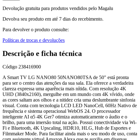
Devolução gratuita para produtos vendidos pelo Magalu
Devolva seu produto em até 7 dias do recebimento.
Para devolver o produto consulte:
Políticas de trocas e devoluções
Descrição e ficha técnica
Código
238416900
A Smart TV LG NANO80 50NANO80TSA de 50" está pronta
para ser o centro das atenções da sua sala. Ela oferece a verdadeira
clareza expressa uma aparência mais nítida. Com resolução 4K
UHD (3840x2160), mergulhe em um mundo com 4K vívido, onde
as cores saltam aos olhos e a nitidez cria uma deslumbrante sinfonia
visual. Conta com tecnologia LCD LED NanoCell, 60Hz Nativo de
frequência e sistema operacional WebOS 24. O processador
inteligente AI α5 4K Ger7 otimiza automaticamente o áudio e o
brilho, para uma imersão total na ação. Possui conectividade via Wi-
Fi e Bluetooth, 4K Upscaling, HDR10, HLG, Hub de Esportes e
Filmmaker Mode. Para facilitar ainda mais o seu modo de uso, conta
com assistente virtual Amazon Alexa que te auxilia em diversas