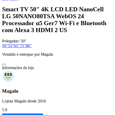
Smart TV 50" 4K LCD LED NanoCell
LG 50NANO80TSA WebOS 24
Processador α5 Ger7 Wi-Fi e Bluetooth
com Alexa 3 HDMI 2 US
Polegadas:
50"
50"
55"
65"
75"
86"
Vendido e entregue por
Magalu
Informações da loja
Magalu
Lojista Magalu desde 2016
5.0