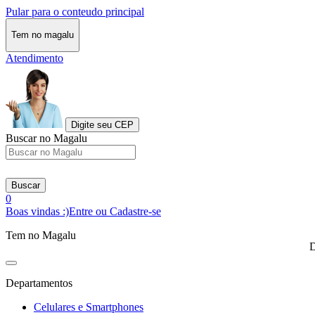
Pular para o conteudo principal
Tem no magalu
Atendimento
Digite seu CEP
Buscar no Magalu
Buscar
0
Boas vindas :)
Entre ou Cadastre-se
Tem no Magalu
D
Departamentos
Celulares e Smartphones