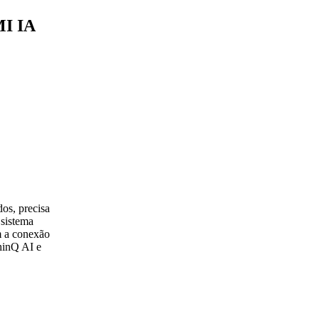
MI IA
dos, precisa
sistema
m a conexão
hinQ AI e