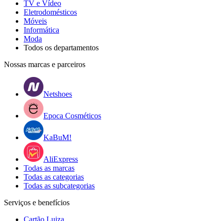
TV e Vídeo
Eletrodomésticos
Móveis
Informática
Moda
Todos os departamentos
Nossas marcas e parceiros
Netshoes
Epoca Cosméticos
KaBuM!
AliExpress
Todas as marcas
Todas as categorias
Todas as subcategorias
Serviços e benefícios
Cartão Luiza