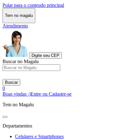
Pular para o conteudo principal
Tem no magalu
Atendimento
Digite seu CEP
Buscar no Magalu
Buscar
0
Boas vindas :)
Entre ou Cadastre-se
Tem no Magalu
Departamentos
Celulares e Smartphones