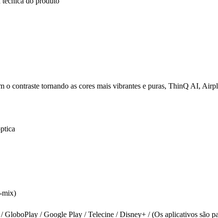
 tecnica do produto
 o contraste tornando as cores mais vibrantes e puras, ThinQ AI, Airp
ptica
-mix)
 / GloboPlay / Google Play / Telecine / Disney+ / (Os aplicativos são pa