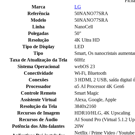
Ficha
Marca
LG
Referência
50NANO77SRA
Modelo
50NANO77SRA
Linha
NanoCell
Polegadas
50"
Resolução
4K Ultra HD
Tipo de Display
LED
Tipo
Smart, Os nanocristais aumentam
Taxa de Atualização da Tela
60Hz
Sistema Operacional
webOS 23
Conectividade
Wi-Fi, Bluetooth
Conexões
3 HDMI, 2 USB, saída digital ó
Processador
α5 AI Processor 4K Gen6
Controle Remoto
Smart Magic
Assistente Virtual
Alexa, Google, Apple
Resolução da Tela
3840x2160
Recursos de Imagem
HDR10/HLG, 4K Upscaling
Recursos de Áudio
AI Sound Pro (Virtual 5.1.2 Up
Potência dos Alto-falantes
20W
Netflix / Prime Video / Youtube