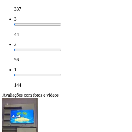
337
3
44
2
56
1
144
Avaliações com fotos e vídeos