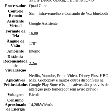
SPDIF (Áudio Óptica), 1 Ethernet RJ-45
Processador
Quad Core
Controle
Sim - Infravermelho e Comando de Voz bluetooth
Remoto
Assistente
Google Assistente
Virtual
Formato da
16:09
Tela
Ângulo de
178°
Visão
Ambiente
Interno
Distância
Recomendada
2,2m
de
Visualização
Netflix, Youtube, Prime Video, Disney Plus, HBO
Aplicativos
Max, Globoplay e muitos outros disponíveis na
Pré-instalados
Google Play Store (Os aplicativos são passíveis de
alteração pelo fornecedor sem aviso prévio)
Voltagem
Bivolt
Consumo
Aproximado
14,26kWh/mês
de Energia