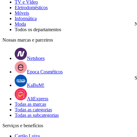
TV e Vídeo
Eletrodomésticos
Móveis
Informática
Moda
N
Todos os departamentos
Nossas marcas e parceiros
Netshoes
Epoca Cosméticos
S
KaBuM!
AliExpress
Todas as marcas
Todas as categorias
Todas as subcategorias
Serviços e benefícios
Cartão Luiza