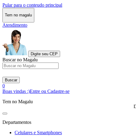
Pular para o conteudo principal
Tem no magalu
Atendimento
Digite seu CEP
Buscar no Magalu
Buscar
0
Boas vindas :)
Entre ou Cadastre-se
Tem no Magalu
D
Departamentos
Celulares e Smartphones