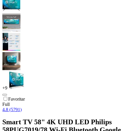
+
9
Favoritar
Full
4.8 (5791)
Smart TV 58" 4K UHD LED Philips
58PUG7019/78 Wi-Fi Bluetooth Google