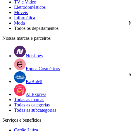
TV e Vídeo
Eletrodomésticos
Móveis
Informática
Moda
N
Todos os departamentos
Nossas marcas e parceiros
Netshoes
Epoca Cosméticos
S
KaBuM!
AliExpress
Todas as marcas
Todas as categorias
Todas as subcategorias
Serviços e benefícios
Cartão Luiza