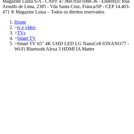
Magazine Luiza S/A - CNPJ: 47.960.950/1088-36 - Endereço: Rua
Arnulfo de Lima, 2385 - Vila Santa Cruz, Franca/SP - CEP 14.403-
471 ® Magazine Luiza – Todos os direitos reservados.
Home
>
tv e vídeo
>
TVs
>
Smart TV
>
Smart TV 65” 4K UHD LED LG NanoCell 65NANO77 -
Wi-Fi Bluetooth Alexa 3 HDMI IA Matter