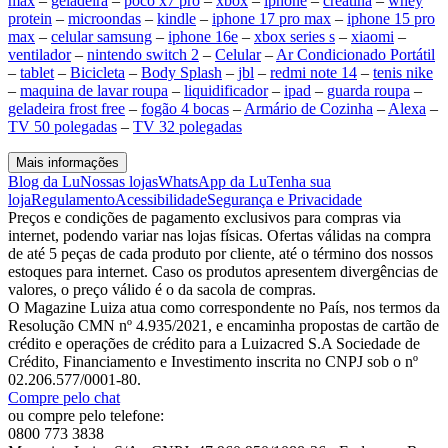
max
–
geladeira
–
poco x7 pro
–
xbox
–
iphone
–
creatina
–
whey
protein
–
microondas
–
kindle
–
iphone 17 pro max
–
iphone 15 pro
max
–
celular samsung
–
iphone 16e
–
xbox series s
–
xiaomi
–
ventilador
–
nintendo switch 2
–
Celular
–
Ar Condicionado Portátil
–
tablet
–
Bicicleta
–
Body Splash
–
jbl
–
redmi note 14
–
tenis nike
–
maquina de lavar roupa
–
liquidificador
–
ipad
–
guarda roupa
–
geladeira frost free
–
fogão 4 bocas
–
Armário de Cozinha
–
Alexa
–
TV 50 polegadas
–
TV 32 polegadas
Mais informações
Blog da Lu
Nossas lojas
WhatsApp da Lu
Tenha sua
loja
Regulamento
Acessibilidade
Segurança e Privacidade
Preços e condições de pagamento exclusivos para compras via
internet, podendo variar nas lojas físicas. Ofertas válidas na compra
de até 5 peças de cada produto por cliente, até o término dos nossos
estoques para internet. Caso os produtos apresentem divergências de
valores, o preço válido é o da sacola de compras.
O Magazine Luiza atua como correspondente no País, nos termos da
Resolução CMN nº 4.935/2021, e encaminha propostas de cartão de
crédito e operações de crédito para a Luizacred S.A Sociedade de
Crédito, Financiamento e Investimento inscrita no CNPJ sob o nº
02.206.577/0001-80.
Compre pelo chat
ou compre pelo telefone:
0800 773 3838