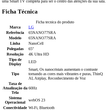
uma Smart TV completa para ser o centro das atenções da sua sala.
Ficha Técnica
Ficha tecnica do produto
Marca
LG
Referência
65NANO77SRA
Modelo
65NANO77SRA
Linha
NanoCell
Polegadas
65"
Resolução
4K Ultra HD
Tipo de
LED
Display
Smart, Os nanocristais aumentam o contraste
Tipo
tornando as cores mais vibrantes e puras, ThinQ
AI, Airplay, Reconhecimento de Voz
Taxa de
Atualização da
60Hz
Tela
Sistema
webOS 23
Operacional
Conectividade
Wi-Fi, Bluetooth