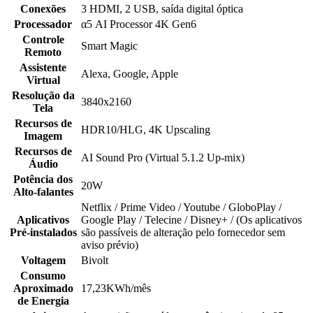
Conexões
3 HDMI, 2 USB, saída digital óptica
Processador
α5 AI Processor 4K Gen6
Controle
Smart Magic
Remoto
Assistente
Alexa, Google, Apple
Virtual
Resolução da
3840x2160
Tela
Recursos de
HDR10/HLG, 4K Upscaling
Imagem
Recursos de
AI Sound Pro (Virtual 5.1.2 Up-mix)
Áudio
Potência dos
20W
Alto-falantes
Netflix / Prime Video / Youtube / GloboPlay /
Aplicativos
Google Play / Telecine / Disney+ / (Os aplicativos
Pré-instalados
são passíveis de alteração pelo fornecedor sem
aviso prévio)
Voltagem
Bivolt
Consumo
Aproximado
17,23KWh/mês
de Energia