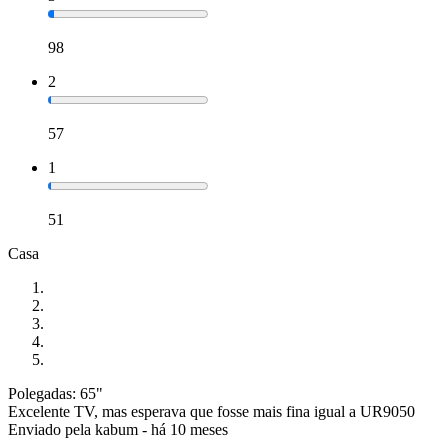
98
2
57
1
51
Casa
Polegadas: 65"
Excelente TV, mas esperava que fosse mais fina igual a UR9050
Enviado pela
kabum
-
há 10 meses