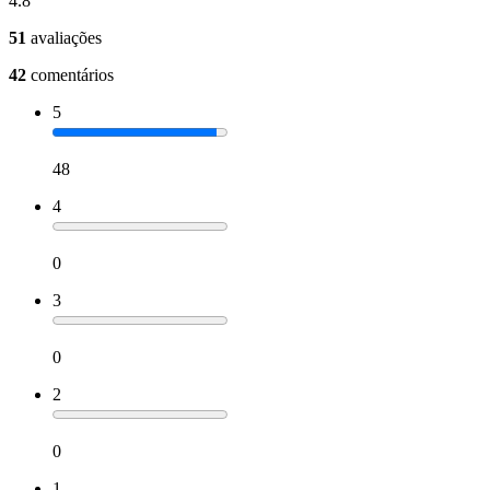
4.8
51
avaliações
42
comentários
5
48
4
0
3
0
2
0
1