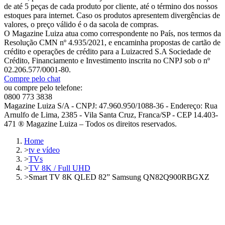
de até 5 peças de cada produto por cliente, até o término dos nossos
estoques para internet. Caso os produtos apresentem divergências de
valores, o preço válido é o da sacola de compras.
O Magazine Luiza atua como correspondente no País, nos termos da
Resolução CMN nº 4.935/2021, e encaminha propostas de cartão de
crédito e operações de crédito para a Luizacred S.A Sociedade de
Crédito, Financiamento e Investimento inscrita no CNPJ sob o nº
02.206.577/0001-80.
Compre pelo chat
ou compre pelo telefone:
0800 773 3838
Magazine Luiza S/A - CNPJ: 47.960.950/1088-36 - Endereço: Rua
Arnulfo de Lima, 2385 - Vila Santa Cruz, Franca/SP - CEP 14.403-
471 ® Magazine Luiza – Todos os direitos reservados.
Home
>
tv e vídeo
>
TVs
>
TV 8K / Full UHD
>
Smart TV 8K QLED 82” Samsung QN82Q900RBGXZ