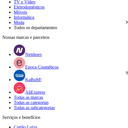
TV e Vídeo
Eletrodomésticos
Móveis
Informática
Moda
N
Todos os departamentos
Nossas marcas e parceiros
Netshoes
Epoca Cosméticos
S
KaBuM!
AliExpress
Todas as marcas
Todas as categorias
Todas as subcategorias
Serviços e benefícios
Cartão Luiza