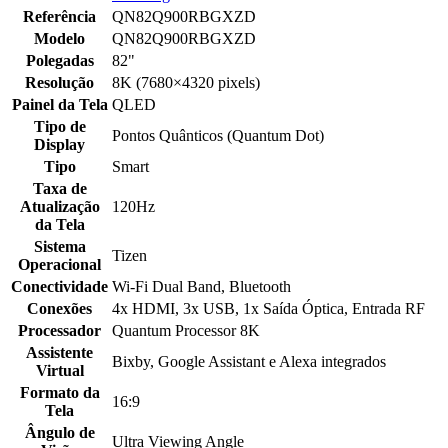
Referência
QN82Q900RBGXZD
Modelo
QN82Q900RBGXZD
Polegadas
82"
Resolução
8K (7680×4320 pixels)
Painel da Tela
QLED
Tipo de
Pontos Quânticos (Quantum Dot)
Display
Tipo
Smart
Taxa de
Atualização
120Hz
da Tela
Sistema
Tizen
Operacional
Conectividade
Wi-Fi Dual Band, Bluetooth
Conexões
4x HDMI, 3x USB, 1x Saída Óptica, Entrada RF
Processador
Quantum Processor 8K
Assistente
Bixby, Google Assistant e Alexa integrados
Virtual
Formato da
16:9
Tela
Ângulo de
Ultra Viewing Angle