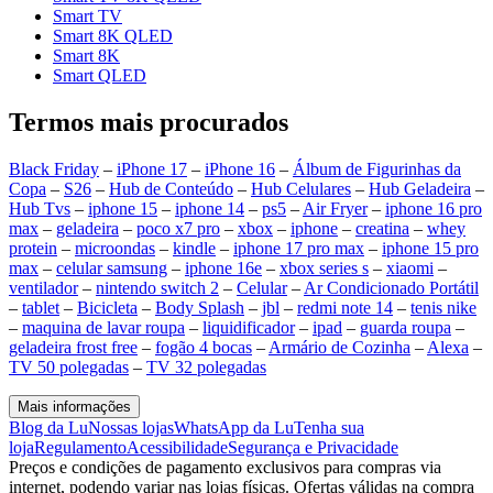
Smart TV
Smart 8K QLED
Smart 8K
Smart QLED
Termos mais procurados
Black Friday
–
iPhone 17
–
iPhone 16
–
Álbum de Figurinhas da
Copa
–
S26
–
Hub de Conteúdo
–
Hub Celulares
–
Hub Geladeira
–
Hub Tvs
–
iphone 15
–
iphone 14
–
ps5
–
Air Fryer
–
iphone 16 pro
max
–
geladeira
–
poco x7 pro
–
xbox
–
iphone
–
creatina
–
whey
protein
–
microondas
–
kindle
–
iphone 17 pro max
–
iphone 15 pro
max
–
celular samsung
–
iphone 16e
–
xbox series s
–
xiaomi
–
ventilador
–
nintendo switch 2
–
Celular
–
Ar Condicionado Portátil
–
tablet
–
Bicicleta
–
Body Splash
–
jbl
–
redmi note 14
–
tenis nike
–
maquina de lavar roupa
–
liquidificador
–
ipad
–
guarda roupa
–
geladeira frost free
–
fogão 4 bocas
–
Armário de Cozinha
–
Alexa
–
TV 50 polegadas
–
TV 32 polegadas
Mais informações
Blog da Lu
Nossas lojas
WhatsApp da Lu
Tenha sua
loja
Regulamento
Acessibilidade
Segurança e Privacidade
Preços e condições de pagamento exclusivos para compras via
internet, podendo variar nas lojas físicas. Ofertas válidas na compra