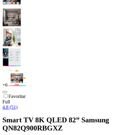
+
6
Favoritar
Full
4.8 (51)
Smart TV 8K QLED 82” Samsung
QN82Q900RBGXZ