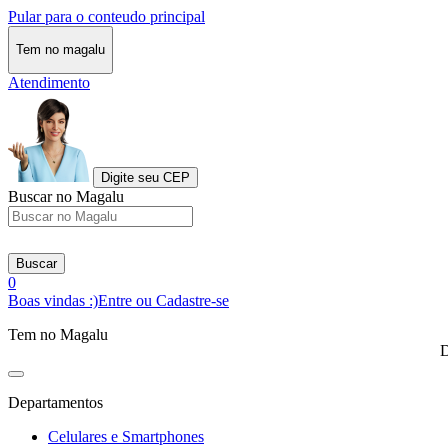
Pular para o conteudo principal
Tem no magalu
Atendimento
Digite seu CEP
Buscar no Magalu
Buscar
0
Boas vindas :)
Entre ou Cadastre-se
Tem no Magalu
D
Departamentos
Celulares e Smartphones