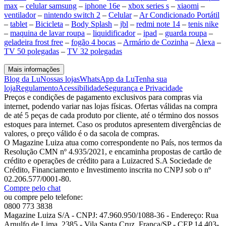
max
–
celular samsung
–
iphone 16e
–
xbox series s
–
xiaomi
–
ventilador
–
nintendo switch 2
–
Celular
–
Ar Condicionado Portátil
–
tablet
–
Bicicleta
–
Body Splash
–
jbl
–
redmi note 14
–
tenis nike
–
maquina de lavar roupa
–
liquidificador
–
ipad
–
guarda roupa
–
geladeira frost free
–
fogão 4 bocas
–
Armário de Cozinha
–
Alexa
–
TV 50 polegadas
–
TV 32 polegadas
Mais informações
Blog da Lu
Nossas lojas
WhatsApp da Lu
Tenha sua
loja
Regulamento
Acessibilidade
Segurança e Privacidade
Preços e condições de pagamento exclusivos para compras via
internet, podendo variar nas lojas físicas. Ofertas válidas na compra
de até 5 peças de cada produto por cliente, até o término dos nossos
estoques para internet. Caso os produtos apresentem divergências de
valores, o preço válido é o da sacola de compras.
O Magazine Luiza atua como correspondente no País, nos termos da
Resolução CMN nº 4.935/2021, e encaminha propostas de cartão de
crédito e operações de crédito para a Luizacred S.A Sociedade de
Crédito, Financiamento e Investimento inscrita no CNPJ sob o nº
02.206.577/0001-80.
Compre pelo chat
ou compre pelo telefone:
0800 773 3838
Magazine Luiza S/A - CNPJ: 47.960.950/1088-36 - Endereço: Rua
Arnulfo de Lima, 2385 - Vila Santa Cruz, Franca/SP - CEP 14.403-