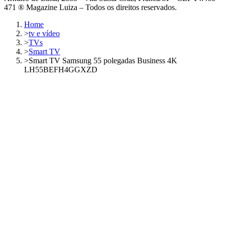
471 ® Magazine Luiza – Todos os direitos reservados.
Home
>
tv e vídeo
>
TVs
>
Smart TV
>
Smart TV Samsung 55 polegadas Business 4K
LH55BEFH4GGXZD