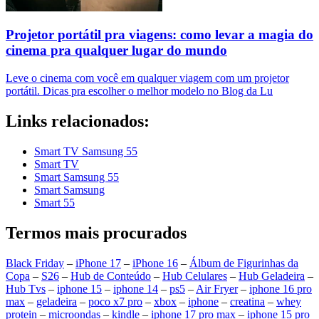
Projetor portátil pra viagens: como levar a magia do
cinema pra qualquer lugar do mundo
Leve o cinema com você em qualquer viagem com um projetor
portátil. Dicas pra escolher o melhor modelo no Blog da Lu
Links relacionados:
Smart TV Samsung 55
Smart TV
Smart Samsung 55
Smart Samsung
Smart 55
Termos mais procurados
Black Friday
–
iPhone 17
–
iPhone 16
–
Álbum de Figurinhas da
Copa
–
S26
–
Hub de Conteúdo
–
Hub Celulares
–
Hub Geladeira
–
Hub Tvs
–
iphone 15
–
iphone 14
–
ps5
–
Air Fryer
–
iphone 16 pro
max
–
geladeira
–
poco x7 pro
–
xbox
–
iphone
–
creatina
–
whey
protein
–
microondas
–
kindle
–
iphone 17 pro max
–
iphone 15 pro