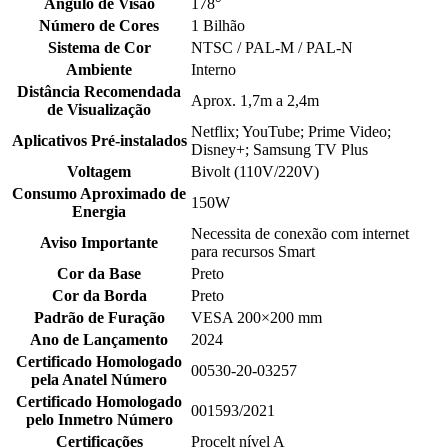
Ângulo de Visão
178°
Número de Cores
1 Bilhão
Sistema de Cor
NTSC / PAL-M / PAL-N
Ambiente
Interno
Distância Recomendada
Aprox. 1,7m a 2,4m
de Visualização
Netflix; YouTube; Prime Video;
Aplicativos Pré-instalados
Disney+; Samsung TV Plus
Voltagem
Bivolt (110V/220V)
Consumo Aproximado de
150W
Energia
Necessita de conexão com internet
Aviso Importante
para recursos Smart
Cor da Base
Preto
Cor da Borda
Preto
Padrão de Furação
VESA 200×200 mm
Ano de Lançamento
2024
Certificado Homologado
00530-20-03257
pela Anatel Número
Certificado Homologado
001593/2021
pelo Inmetro Número
Certificações
Procelt nível A