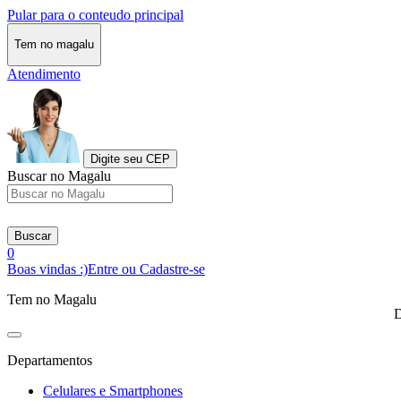
Pular para o conteudo principal
Tem no magalu
Atendimento
Digite seu CEP
Buscar no Magalu
Buscar
0
Boas vindas :)
Entre ou Cadastre-se
Tem no Magalu
D
Departamentos
Celulares e Smartphones