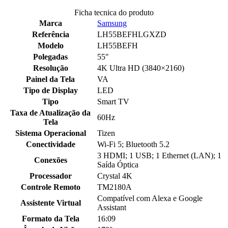
Ficha tecnica do produto
Marca
Samsung
Referência
LH55BEFHLGXZD
Modelo
LH55BEFH
Polegadas
55"
Resolução
4K Ultra HD (3840×2160)
Painel da Tela
VA
Tipo de Display
LED
Tipo
Smart TV
Taxa de Atualização da
60Hz
Tela
Sistema Operacional
Tizen
Conectividade
Wi-Fi 5; Bluetooth 5.2
3 HDMI; 1 USB; 1 Ethernet (LAN); 1
Conexões
Saída Óptica
Processador
Crystal 4K
Controle Remoto
TM2180A
Compatível com Alexa e Google
Assistente Virtual
Assistant
Formato da Tela
16:09