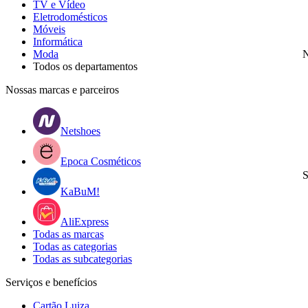
TV e Vídeo
Eletrodomésticos
Móveis
Informática
Moda
N
Todos os departamentos
Nossas marcas e parceiros
Netshoes
Epoca Cosméticos
S
KaBuM!
AliExpress
Todas as marcas
Todas as categorias
Todas as subcategorias
Serviços e benefícios
Cartão Luiza