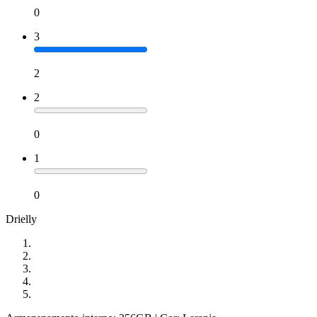
0
3
2
2
0
1
0
Drielly