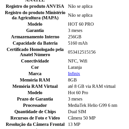
Registro do produto ANVISA
Não se aplica
Registro do produto Ministério
Não se aplica
da Agricultura (MAPA)
Modelo
HOT 60 PRO
Garantia
3 meses
Armazenamento Interno
256GB
Capacidade da Bateria
5160 mAh
Certificado Homologado pela
053412515156
Anatel Número
Conectividade
NFC, Wifi
Cor
Laranja
Marca
Infinix
Memória RAM
8GB
Memória RAM Virtual
até 8 GB via RAM virtual
Modelo
Hot 60 Pro
Prazo de Garantia
3 meses
Processador
MediaTek Helio G99 6 nm
Quantidade de Chips
Dual SIM
Recursos de Foto e Vídeo
Câmera 50 MP
Resolução da Câmera Frontal
13 MP