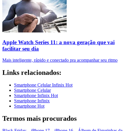
Apple Watch Series 11: a nova geração que vai
facilitar seu dia
Mais inteligente, rápido e conectado pra acompanhar seu ritmo
Links relacionados:
Smartphone Celular Infinix Hot
Smartphone Celular
Smartphone Infinix Hot
Smartphone Infinix
Smartphone Hot
Termos mais procurados
Black Friday
–
iPhone 17
–
iPhone 16
–
Álbum de Figurinhas da