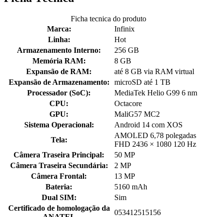
Ficha tecnica do produto
Marca:
Infinix
Linha:
Hot
Armazenamento Interno:
256 GB
Memória RAM:
8 GB
Expansão de RAM:
até 8 GB via RAM virtual
Expansão de Armazenamento:
microSD até 1 TB
Processador (SoC):
MediaTek Helio G99 6 nm
CPU:
Octacore
GPU:
MaliG57 MC2
Sistema Operacional:
Android 14 com XOS
AMOLED 6,78 polegadas
Tela:
FHD 2436 × 1080 120 Hz
Câmera Traseira Principal:
50 MP
Câmera Traseira Secundária:
2 MP
Câmera Frontal:
13 MP
Bateria:
5160 mAh
Dual SIM:
Sim
Certificado de homologação da
053412515156
ANATEL