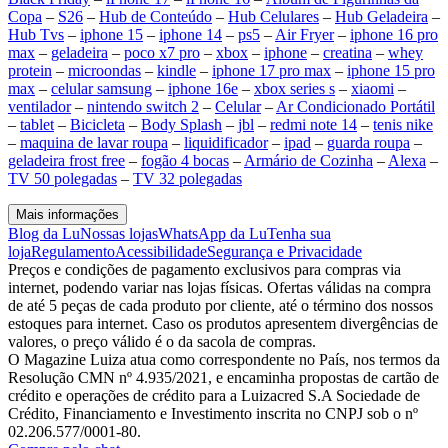
Copa
–
S26
–
Hub de Conteúdo
–
Hub Celulares
–
Hub Geladeira
–
Hub Tvs
–
iphone 15
–
iphone 14
–
ps5
–
Air Fryer
–
iphone 16 pro
max
–
geladeira
–
poco x7 pro
–
xbox
–
iphone
–
creatina
–
whey
protein
–
microondas
–
kindle
–
iphone 17 pro max
–
iphone 15 pro
max
–
celular samsung
–
iphone 16e
–
xbox series s
–
xiaomi
–
ventilador
–
nintendo switch 2
–
Celular
–
Ar Condicionado Portátil
–
tablet
–
Bicicleta
–
Body Splash
–
jbl
–
redmi note 14
–
tenis nike
–
maquina de lavar roupa
–
liquidificador
–
ipad
–
guarda roupa
–
geladeira frost free
–
fogão 4 bocas
–
Armário de Cozinha
–
Alexa
–
TV 50 polegadas
–
TV 32 polegadas
Mais informações
Blog da Lu
Nossas lojas
WhatsApp da Lu
Tenha sua
loja
Regulamento
Acessibilidade
Segurança e Privacidade
Preços e condições de pagamento exclusivos para compras via
internet, podendo variar nas lojas físicas. Ofertas válidas na compra
de até 5 peças de cada produto por cliente, até o término dos nossos
estoques para internet. Caso os produtos apresentem divergências de
valores, o preço válido é o da sacola de compras.
O Magazine Luiza atua como correspondente no País, nos termos da
Resolução CMN nº 4.935/2021, e encaminha propostas de cartão de
crédito e operações de crédito para a Luizacred S.A Sociedade de
Crédito, Financiamento e Investimento inscrita no CNPJ sob o nº
02.206.577/0001-80.