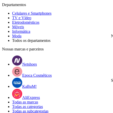
Departamentos
Celulares e Smartphones
TV e Vídeo
Eletrodomésticos
Móveis
Informática
Moda
N
Todos os departamentos
Nossas marcas e parceiros
Netshoes
Epoca Cosméticos
S
KaBuM!
AliExpress
Todas as marcas
Todas as categorias
Todas as subcategorias