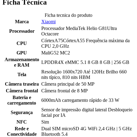
Ficha Técnica
Ficha tecnica do produto
Marca
Xiaomi
Processador MediaTek Helio G81Ultra
Processador
Octacore
CórtexA75CórtexA55 Frequência máxima da
CPU
CPU 2,0 GHz
GPU
MaliG52 MC2
Armazenamento
LPDDR4X eMMC 5.1 8 GB 8 GB | 256 GB
e RAM
Resolução 1600x720 Até 120Hz Brilho 660
Tela
nits típico, 810 nits HBM
Câmera traseira
Câmera principal de 50 MP
Câmera frontal
Câmera frontal de 8 MP
Bateria e
6000mAh carregamento rápido de 33 W
carregamento
Sensor de impressão digital lateral Desbloqueio
Segurança
facial por IA
NFC
Sim
Rede e
Dual SIM microSD 4G WiFi 2,4 GHz | 5 GHz
Conectividade
Bluetooth 5.4