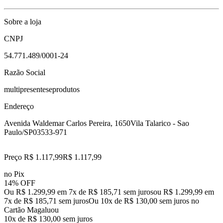
Sobre a loja
CNPJ
54.771.489/0001-24
Razão Social
multipresenteseprodutos
Endereço
Avenida Waldemar Carlos Pereira, 1650
Vila Talarico - Sao
Paulo/SP
03533-971
Preço R$ 1.117,99
R$
1.117
,
99
no Pix
14% OFF
Ou R$ 1.299,99 em 7x de R$ 185,71 sem juros
ou
R$ 1.299,99
em
7
x de
R$ 185,71
sem juros
Ou 10x de R$ 130,00 sem juros no
Cartão Magalu
ou
10
x de
R$ 130,00
sem juros