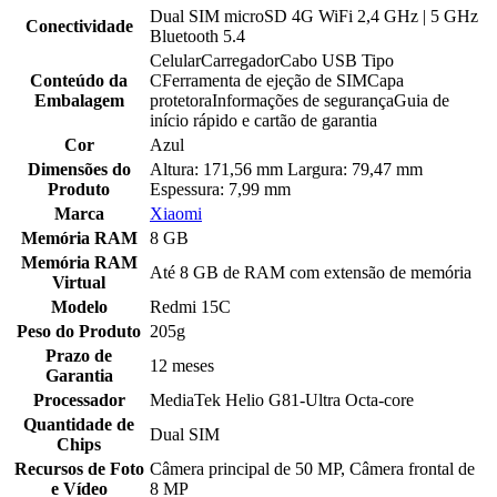
Dual SIM microSD 4G WiFi 2,4 GHz | 5 GHz
Conectividade
Bluetooth 5.4
CelularCarregadorCabo USB Tipo
Conteúdo da
CFerramenta de ejeção de SIMCapa
Embalagem
protetoraInformações de segurançaGuia de
início rápido e cartão de garantia
Cor
Azul
Dimensões do
Altura: 171,56 mm Largura: 79,47 mm
Produto
Espessura: 7,99 mm
Marca
Xiaomi
Memória RAM
8 GB
Memória RAM
Até 8 GB de RAM com extensão de memória
Virtual
Modelo
Redmi 15C
Peso do Produto
205g
Prazo de
12 meses
Garantia
Processador
MediaTek Helio G81-Ultra Octa-core
Quantidade de
Dual SIM
Chips
Recursos de Foto
Câmera principal de 50 MP, Câmera frontal de
e Vídeo
8 MP