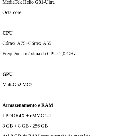
MediaTek Helio G81-Ultra
Octa-core
CPU
Córtex-A75+Córtex-A55
Frequência máxima da CPU: 2,0 GHz
GPU
Mali-G52 MC2
Armazenamento e RAM
LPDDR4X + eMMC 5.1
8 GB + 8 GB / 256 GB