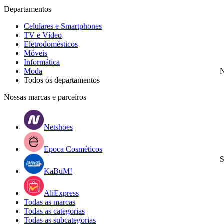
Departamentos
Celulares e Smartphones
TV e Vídeo
Eletrodomésticos
Móveis
Informática
Moda
N
Todos os departamentos
Nossas marcas e parceiros
Netshoes
Epoca Cosméticos
S
KaBuM!
AliExpress
Todas as marcas
Todas as categorias
Todas as subcategorias