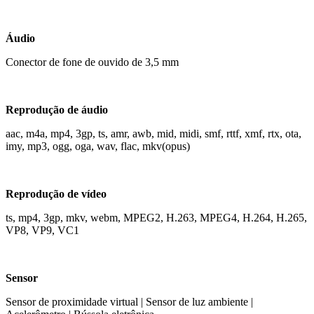
Áudio
Conector de fone de ouvido de 3,5 mm
Reprodução de áudio
aac, m4a, mp4, 3gp, ts, amr, awb, mid, midi, smf, rttf, xmf, rtx, ota,
imy, mp3, ogg, oga, wav, flac, mkv(opus)
Reprodução de vídeo
ts, mp4, 3gp, mkv, webm, MPEG2, H.263, MPEG4, H.264, H.265,
VP8, VP9, ​​VC1
Sensor
Sensor de proximidade virtual | Sensor de luz ambiente |