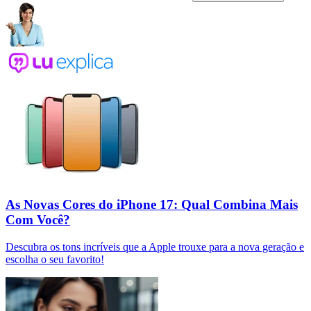
As Novas Cores do iPhone 17: Qual Combina Mais
Com Você?
Descubra os tons incríveis que a Apple trouxe para a nova geração e
escolha o seu favorito!