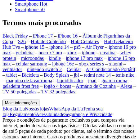
Smartphone Hot
Smartphone 50
Termos mais procurados
Black Friday
–
iPhone 17
–
iPhone 16
–
Álbum de Figurinhas da
Copa
–
S26
–
Hub de Conteúdo
–
Hub Celulares
–
Hub Geladeira
–
Hub Tvs
–
iphone 15
–
iphone 14
–
ps5
–
Air Fryer
–
iphone 16 pro
max
–
geladeira
–
poco x7 pro
–
xbox
–
iphone
–
creatina
–
whey
protein
–
microondas
–
kindle
–
iphone 17 pro max
–
iphone 15 pro
max
–
celular samsung
–
iphone 16e
–
xbox series s
–
xiaomi
–
ventilador
–
nintendo switch 2
–
Celular
–
Ar Condicionado Portátil
–
tablet
–
Bicicleta
–
Body Splash
–
jbl
–
redmi note 14
–
tenis nike
–
maquina de lavar roupa
–
liquidificador
–
ipad
–
guarda roupa
–
geladeira frost free
–
fogão 4 bocas
–
Armário de Cozinha
–
Alexa
–
TV 50 polegadas
–
TV 32 polegadas
Mais informações
Blog da Lu
Nossas lojas
WhatsApp da Lu
Tenha sua
loja
Regulamento
Acessibilidade
Segurança e Privacidade
Preços e condições de pagamento exclusivos para compras via
internet, podendo variar nas lojas físicas. Ofertas válidas na compra
de até 5 peças de cada produto por cliente, até o término dos nossos
estoques para internet. Caso os produtos apresentem divergências de