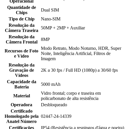
Operacional
Quantidade de
Dual SIM
Chips
Tipo de Chip
Nano-SIM
Resolução da
50MP + 2MP + Auxiliar
Câmera Traseira
Resolução da
8MP
Câmera Frontal
Modo Retrato, Modo Noturno, HDR, Super
Recursos de Foto
Noite, Inteligência Artificial, Filtros de
e Vídeo
Imagem
Resolução da
Gravação de
2K a 30 fps / Full HD (1080p) a 30/60 fps
Vídeos
Capacidade da
5000 mAh
Bateria
Vidro frontal; corpo e traseira em
Material
policarbonato de alta resistência
Operadora
Desbloqueado
Certificado
Homologado pela
02447-24-14339
Anatel Número
Certificações
IP54 (Resistência a respingos d'água e poeira)