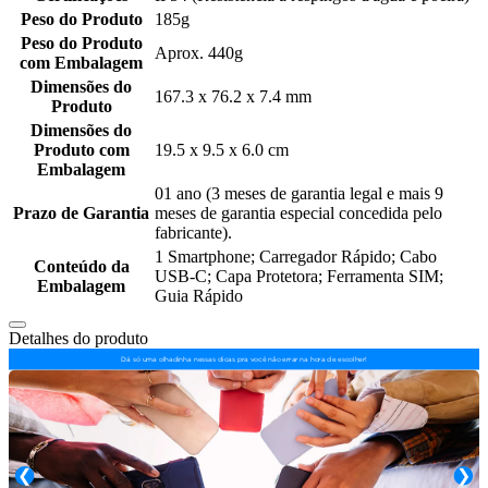
Peso do Produto
185g
Peso do Produto
Aprox. 440g
com Embalagem
Dimensões do
167.3 x 76.2 x 7.4 mm
Produto
Dimensões do
Produto com
19.5 x 9.5 x 6.0 cm
Embalagem
01 ano (3 meses de garantia legal e mais 9
Prazo de Garantia
meses de garantia especial concedida pelo
fabricante).
1 Smartphone; Carregador Rápido; Cabo
Conteúdo da
USB-C; Capa Protetora; Ferramenta SIM;
Embalagem
Guia Rápido
Detalhes do produto