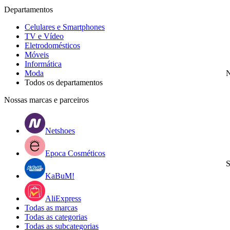
Departamentos
Celulares e Smartphones
TV e Vídeo
Eletrodomésticos
Móveis
Informática
Moda
N
Todos os departamentos
Nossas marcas e parceiros
Netshoes
Epoca Cosméticos
S
KaBuM!
AliExpress
Todas as marcas
Todas as categorias
Todas as subcategorias