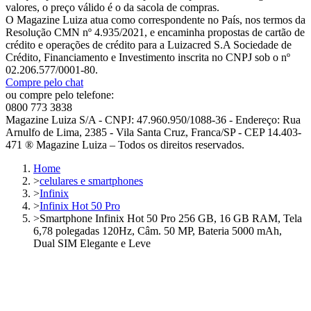
valores, o preço válido é o da sacola de compras.
O Magazine Luiza atua como correspondente no País, nos termos da
Resolução CMN nº 4.935/2021, e encaminha propostas de cartão de
crédito e operações de crédito para a Luizacred S.A Sociedade de
Crédito, Financiamento e Investimento inscrita no CNPJ sob o nº
02.206.577/0001-80.
Compre pelo chat
ou compre pelo telefone:
0800 773 3838
Magazine Luiza S/A - CNPJ: 47.960.950/1088-36 - Endereço: Rua
Arnulfo de Lima, 2385 - Vila Santa Cruz, Franca/SP - CEP 14.403-
471 ® Magazine Luiza – Todos os direitos reservados.
Home
>
celulares e smartphones
>
Infinix
>
Infinix Hot 50 Pro
>
Smartphone Infinix Hot 50 Pro 256 GB, 16 GB RAM, Tela
6,78 polegadas 120Hz, Câm. 50 MP, Bateria 5000 mAh,
Dual SIM Elegante e Leve