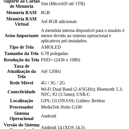
Suporte ao Cartão
Sim (MicroSD até 1TB)
de Memória
Memória RAM
8GB
Memória RAM
Até 8GB adicionais
Virtual
A memória interna disponível para o usuário é
Aviso Importante
menor devido ao sistema operacional e
aplicativos pré-instalados.
Tipo de Tela
AMOLED
Tamanho da Tela
6.78 polegadas
Resolução da Tela
FHD+ (2436 x 1080)
Taxa de
Atualização da
Até 120Hz
Tela
Rede Móvel
4G / 3G / 2G
Wi-Fi Dual Band (2.4/5GHz); Bluetooth 5.3;
Conectividade
NFC; P2 (3.5mm); USB-C
Localização
GPS; GLONASS; Galileo; Beidou
Processador
MediaTek Helio G100
Sistema
Android
Operacional
Versão do Sistema
Android 14 (XOS 14.5)