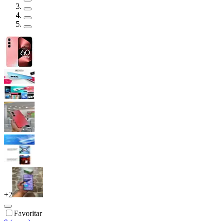
+
2
Favoritar