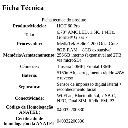
Ficha Técnica
Ficha tecnica do produto
Produto/Modelo:
HOT 60 Pro
6.78" AMOLED, 1.5K, 144Hz,
Tela:
Gorilla® Glass 7i
Processador:
MediaTek Helio G200 Octa-Core
8GB RAM + 8GB expansível |
Memória/Armazenamento:
256GB interno (expansível até 2TB
via microSD)
Câmeras:
Traseira 50MP | Frontal 13MP
5160mAh, carregamento rápido 45W
Bateria:
e reverso
Sensor de impressão digital lateral +
Segurança:
reconhecimento facial
Wi-Fi ac, Bluetooth 5.4, USB-C,
Conectividade:
NFC, Dual SIM, Rádio FM, P2
Código de Homologação
040032200330
ANATEL:
Certificado de
040032200330
homologação da ANATEL