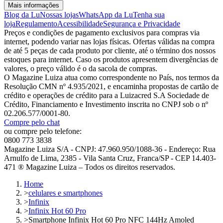
Mais informações
Blog da Lu
Nossas lojas
WhatsApp da Lu
Tenha sua
loja
Regulamento
Acessibilidade
Segurança e Privacidade
Preços e condições de pagamento exclusivos para compras via
internet, podendo variar nas lojas físicas. Ofertas válidas na compra
de até 5 peças de cada produto por cliente, até o término dos nossos
estoques para internet. Caso os produtos apresentem divergências de
valores, o preço válido é o da sacola de compras.
O Magazine Luiza atua como correspondente no País, nos termos da
Resolução CMN nº 4.935/2021, e encaminha propostas de cartão de
crédito e operações de crédito para a Luizacred S.A Sociedade de
Crédito, Financiamento e Investimento inscrita no CNPJ sob o nº
02.206.577/0001-80.
Compre pelo chat
ou compre pelo telefone:
0800 773 3838
Magazine Luiza S/A - CNPJ: 47.960.950/1088-36 - Endereço: Rua
Arnulfo de Lima, 2385 - Vila Santa Cruz, Franca/SP - CEP 14.403-
471 ® Magazine Luiza – Todos os direitos reservados.
Home
>
celulares e smartphones
>
Infinix
>
Infinix Hot 60 Pro
>
Smartphone Infinix Hot 60 Pro NFC 144Hz Amoled