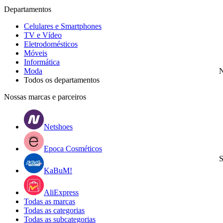
Departamentos
Celulares e Smartphones
TV e Vídeo
Eletrodomésticos
Móveis
Informática
Moda
N
Todos os departamentos
Nossas marcas e parceiros
Netshoes
Epoca Cosméticos
S
KaBuM!
AliExpress
Todas as marcas
Todas as categorias
Todas as subcategorias