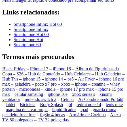
Mais inteligente, rápido e conectado pra acompanhar seu ritmo
Links relacionados:
Smartphone Infinix Hot 60
Smartphone Infinix
Smartphone Hot 60
Smartphone Hot
Smartphone 60
Termos mais procurados
Black Friday
–
iPhone 17
–
iPhone 16
–
Álbum de Figurinhas da
Copa
–
S26
–
Hub de Conteúdo
–
Hub Celulares
–
Hub Geladeira
–
Hub Tvs
–
iphone 15
–
iphone 14
–
ps5
–
Air Fryer
–
iphone 16 pro
max
–
geladeira
–
poco x7 pro
–
xbox
–
iphone
–
creatina
–
whey
protein
–
microondas
–
kindle
–
iphone 17 pro max
–
iphone 15 pro
max
–
celular samsung
–
iphone 16e
–
xbox series s
–
xiaomi
–
ventilador
–
nintendo switch 2
–
Celular
–
Ar Condicionado Portátil
–
tablet
–
Bicicleta
–
Body Splash
–
jbl
–
redmi note 14
–
tenis nike
–
maquina de lavar roupa
–
liquidificador
–
ipad
–
guarda roupa
–
geladeira frost free
–
fogão 4 bocas
–
Armário de Cozinha
–
Alexa
–
TV 50 polegadas
–
TV 32 polegadas