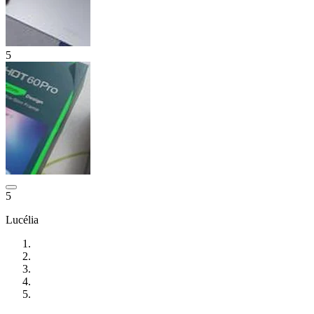
5
5
Lucélia