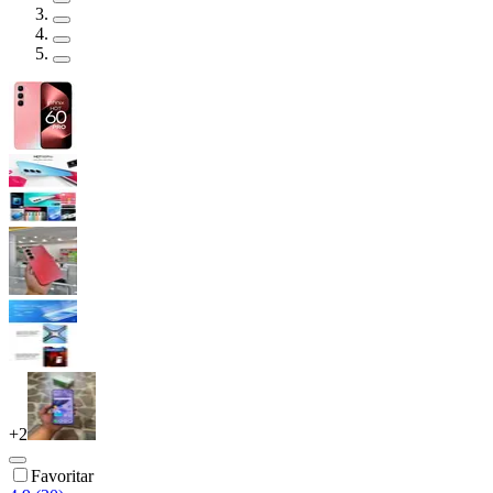
+
2
Favoritar