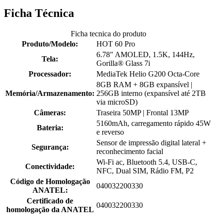
Ficha Técnica
Ficha tecnica do produto
Produto/Modelo:
HOT 60 Pro
6.78" AMOLED, 1.5K, 144Hz,
Tela:
Gorilla® Glass 7i
Processador:
MediaTek Helio G200 Octa-Core
8GB RAM + 8GB expansível |
Memória/Armazenamento:
256GB interno (expansível até 2TB
via microSD)
Câmeras:
Traseira 50MP | Frontal 13MP
5160mAh, carregamento rápido 45W
Bateria:
e reverso
Sensor de impressão digital lateral +
Segurança:
reconhecimento facial
Wi-Fi ac, Bluetooth 5.4, USB-C,
Conectividade:
NFC, Dual SIM, Rádio FM, P2
Código de Homologação
040032200330
ANATEL:
Certificado de
040032200330
homologação da ANATEL