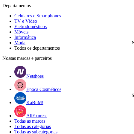
Departamentos
Celulares e Smartphones
TV e Vídeo
Eletrodomésticos
Móveis
Informática
Moda
N
Todos os departamentos
Nossas marcas e parceiros
Netshoes
Epoca Cosméticos
S
KaBuM!
AliExpress
Todas as marcas
Todas as categorias
Todas as subcategorias